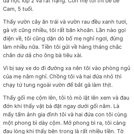
đã học lớp 2 và rất nặng. Còn mẹ tôi thì bế bé
Cam, 5 tuổi.
Thấy vườn cây ăn trái và vườn rau đều xanh tươi,
gà vịt cũng nhiều, tôi rất băn khoăn. Lần nào gọi
điện về, tôi cũng dặn dò bố mẹ nghỉ ngơi, đừng
làm nhiều nữa. Tiền tôi gửi về hàng tháng chắc
chắn dư dả cho ông bà tiêu xài.
Vì bị say xe do đi đường xa nên tôi vào phòng ngủ
của mẹ nằm nghỉ. Chồng tôi và hai đứa nhỏ thì
chạy tứ tung ngoài vườn để bắt gà làm thịt.
Thấy gối mẹ cộm lên, tôi tò mò lật lên xem và đau
đớn khi thấy vật bà đặt ngay dưới gối nằm. Là
mấy tấm ảnh gia đình tôi và hai đứa con tôi cùng
một phong bì dày cộm. Mở phong bì ra, tôi càng
đau lòng khi thấy bên trong là rất nhiều tiền. Tờ