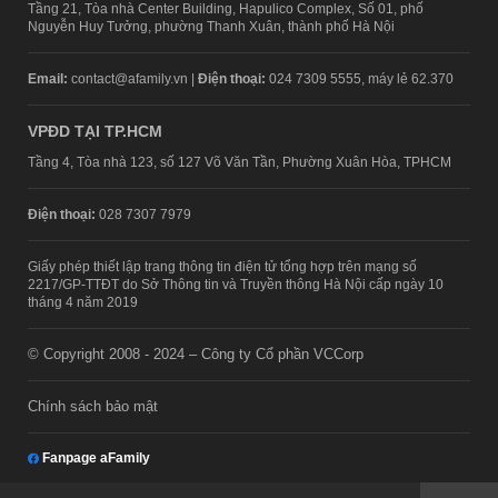
Tầng 21, Tòa nhà Center Building, Hapulico Complex, Số 01, phố
Nguyễn Huy Tưởng, phường Thanh Xuân, thành phố Hà Nội
Email:
contact@afamily.vn |
Điện thoại:
024 7309 5555, máy lẻ 62.370
VPĐD TẠI TP.HCM
Tầng 4, Tòa nhà 123, số 127 Võ Văn Tần, Phường Xuân Hòa, TPHCM
Điện thoại:
028 7307 7979
Giấy phép thiết lập trang thông tin điện tử tổng hợp trên mạng số
2217/GP-TTĐT do Sở Thông tin và Truyền thông Hà Nội cấp ngày 10
tháng 4 năm 2019
© Copyright 2008 - 2024 – Công ty Cổ phần VCCorp
Chính sách bảo mật
Fanpage aFamily