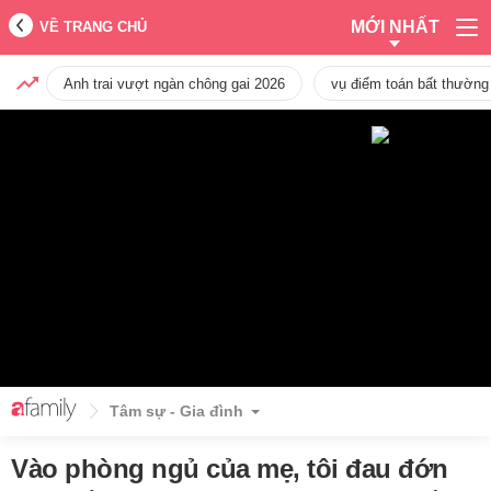
MỚI NHẤT
VỀ TRANG CHỦ
Anh trai vượt ngàn chông gai 2026
vụ điểm toán bất thường
Tâm sự - Gia đình
Vào phòng ngủ của mẹ, tôi đau đớn