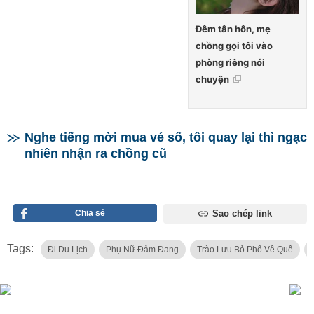
Đêm tân hôn, mẹ
chồng gọi tôi vào
phòng riêng nói
chuyện
Nghe tiếng mời mua vé số, tôi quay lại thì ngạc
nhiên nhận ra chồng cũ
Chia sẻ
Sao chép link
Tags:
Đi Du Lịch
Phụ Nữ Đảm Đang
Trào Lưu Bỏ Phố Về Quê