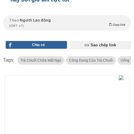
Theo
Người Lao động
Copy link
(GMT +7)
Chia sẻ
Sao chép link
Tags:
Trà Chuối Chữa Mất Ngủ
Công Dụng Của Trà Chuối
Uống Tr