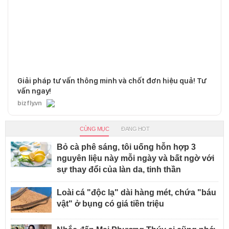
Giải pháp tư vấn thông minh và chốt đơn hiệu quả! Tư
vấn ngay!
bizfly.vn
CÙNG MỤC
ĐANG HOT
Bỏ cà phê sáng, tôi uống hỗn hợp 3
nguyên liệu này mỗi ngày và bất ngờ với
sự thay đổi của làn da, tinh thần
Loài cá "độc lạ" dài hàng mét, chứa "báu
vật" ở bụng có giá tiền triệu