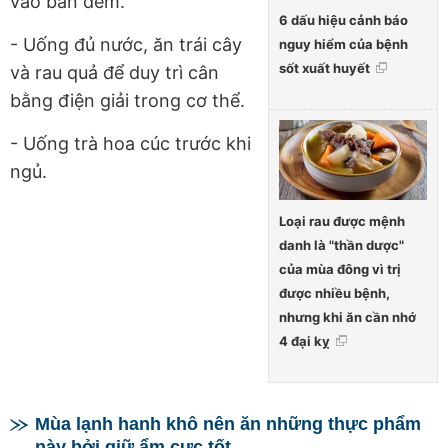
vào ban đêm.
6 dấu hiệu cảnh báo
- Uống đủ nước, ăn trái cây
nguy hiểm của bệnh
sốt xuất huyết
và rau quả để duy trì cân
bằng điện giải trong cơ thể.
- Uống trà hoa cúc trước khi
ngủ.
Loại rau được mệnh
danh là "thần dược"
của mùa đông vì trị
được nhiều bệnh,
nhưng khi ăn cần nhớ
4 đại kỵ
Mùa lạnh hanh khô nên ăn những thực phẩm
này bởi giữ ẩm cực tốt