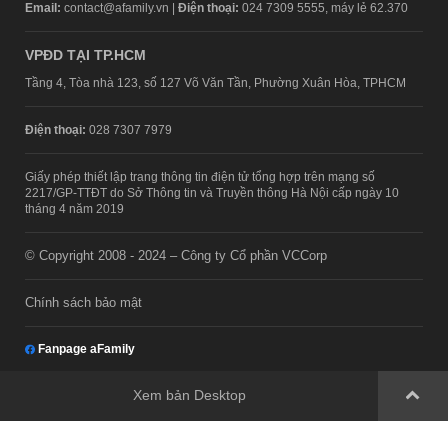
Email:
contact@afamily.vn |
Điện thoại:
024 7309 5555, máy lẻ 62.370
VPĐD TẠI TP.HCM
Tầng 4, Tòa nhà 123, số 127 Võ Văn Tần, Phường Xuân Hòa, TPHCM
Điện thoại:
028 7307 7979
Giấy phép thiết lập trang thông tin điện tử tổng hợp trên mạng số
2217/GP-TTĐT do Sở Thông tin và Truyền thông Hà Nội cấp ngày 10
tháng 4 năm 2019
© Copyright 2008 - 2024 – Công ty Cổ phần VCCorp
Chính sách bảo mật
Fanpage aFamily
Xem bản Desktop