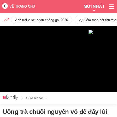
MỚI NHẤT
VỀ TRANG CHỦ
Anh trai vượt ngàn chông gai 2026
vụ điểm toán bất thường
Sức khỏe
Uống trà chuối nguyên vỏ để đẩy lùi