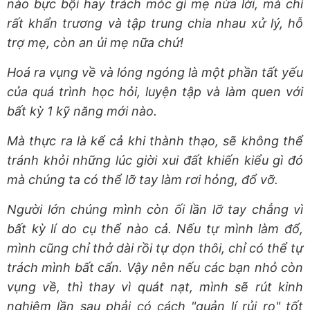
nào bực bội hay trách móc gì mẹ nửa lời, mà chỉ
rất khẩn trương và tập trung chia nhau xử lý, hỗ
trợ mẹ, còn an ủi mẹ nữa chứ!
Hoá ra vụng về và lóng ngóng là một phần tất yếu
của quá trình học hỏi, luyện tập và làm quen với
bất kỳ 1 kỹ năng mới nào.
Mà thực ra là kể cả khi thành thạo, sẽ không thể
tránh khỏi những lúc giời xui đất khiến kiểu gì đó
mà chúng ta có thể lỡ tay làm rơi hỏng, đổ vỡ.
Người lớn chúng mình còn ối lần lỡ tay chẳng vì
bất kỳ lí do cụ thể nào cả. Nếu tự mình làm đổ,
mình cũng chỉ thở dài rồi tự dọn thôi, chỉ có thể tự
trách mình bất cẩn. Vậy nên nếu các bạn nhỏ còn
vụng về, thì thay vì quát nạt, mình sẽ rút kinh
nghiệm lần sau phải có cách "quản lí rủi ro" tốt