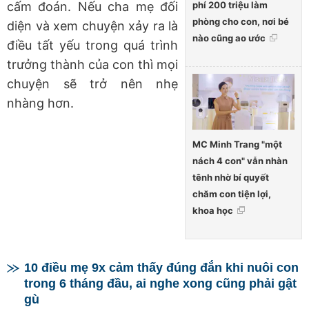
phí 200 triệu làm
cấm đoán. Nếu cha mẹ đối
phòng cho con, nơi bé
diện và xem chuyện xảy ra là
nào cũng ao ước
điều tất yếu trong quá trình
trưởng thành của con thì mọi
chuyện sẽ trở nên nhẹ
nhàng hơn.
MC Minh Trang "một
nách 4 con" vẫn nhàn
tênh nhờ bí quyết
chăm con tiện lợi,
khoa học
10 điều mẹ 9x cảm thấy đúng đắn khi nuôi con
trong 6 tháng đầu, ai nghe xong cũng phải gật
gù