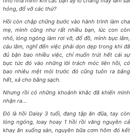
nhỏ nhà mình khi các bạn ấy lỡ chẳng may làm sai
hỏng, đổ vỡ các thứ?
Hồi còn chập chững bước vào hành trình làm cha
mẹ, mình cũng như rất nhiều bạn, lúc con còn
nhỏ, lóng ngóng làm rơi vỡ, đổ đồ, mình bực lắm,
cáu lắm, nghĩ đến việc phải dọn dẹp trong khi đã
đủ bận bao nhiều việc, chỉ muốn trút hết cái sự
bực tức đó vào những lời trách móc liên hồi, có
bao nhiêu mệt mỏi trước đó cũng tuôn ra bằng
hết, xả cho bằng sạch.
Nhưng rồi có những khoảnh khắc đã khiến mình
nhận ra...
Đó là hồi Daisy 3 tuổi, đang tập ăn đũa, tay còn
lóng ngóng, loay hoay 1 hồi rồi văng nguyên cả
khay ăn xuống sàn, nguyên bữa cơm hôm đó kết