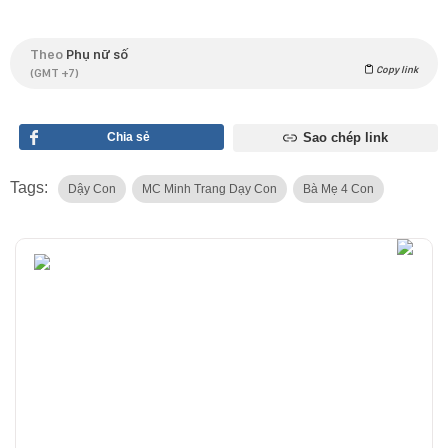
Theo
Phụ nữ số
Copy link
(GMT +7)
Chia sẻ
Sao chép link
Tags:
Dậy Con
MC Minh Trang Dạy Con
Bà Mẹ 4 Con