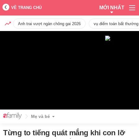
MỚI NHẤT
VỀ TRANG CHỦ
Anh trai vượt ngàn chông gai 2026
vụ điểm toán bất thường
Mẹ và bé
Từng to tiếng quát mắng khi con lỡ