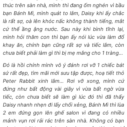
thúc trên sàn nhà, mình thì đang ốm nghén vì bầu
bạn Bánh Mì, mình quát to lắm, Daisy khi ấy chắc
là rất sợ, oà lên khóc nấc không thành tiếng, mắt
cứ thế ầng ậng nước. Sau này khi bình tĩnh lại,
mình hỏi thăm con thì bạn ấy nói lúc vừa làm đổ
khay ăn, chính bạn cũng rất sợ và tiếc lắm, còn
chưa biết phải làm gì thì bị mẹ mắng cho 1 tràng...
Đó là hồi chính mình vô ý đánh rơi vỡ 1 chiếc bát
sứ rất đẹp, tìm mãi mới sưu tập được, hoạ tiết thỏ
Peter Rabbit xinh lắm… Rơi vỡ xong, mình cứ
đứng như bất động vài giây vì vừa bất ngờ vừa
tiếc, còn chưa biết sẽ làm gì lúc đó thì đã thấy
Daisy nhanh nhẹn đi lấy chổi xẻng, Bánh Mì thì lùa
2 em đứng gọn lên ghế salon vì đang có nhiều
mảnh vụn rơi rải rác trên sàn nhà. Không có bạn