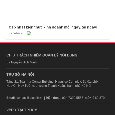
Cập nhật kiến thức kinh doanh mỗi ngày, tải ngay!
cafebiz.vn
CHỊU TRÁCH NHIỆM QUẢN LÝ NỘI DUNG
Bà Nguyễn Bích Minh
TRỤ SỞ HÀ NỘI
Tầng 21, Tòa nhà Center Building, Hapulico Complex, Số 01, phố
Nguyễn Huy Tưởng, phường Thanh Xuân, thành phố Hà Nội
Email:
contact@afamily.vn |
Điện thoại:
024 7309 5555, máy lẻ 62.370
VPĐD TẠI TP.HCM