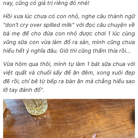
nay, cũng có giá trị riêng đó nhé!
Hồi xưa lúc chưa có con nhỏ, nghe câu thành ngữ
"don’t cry over spilled milk" với đọc câu chuyện về
bà mẹ để cho đứa con nhỏ được chơi 1 lúc cùng
vũng sữa con vừa làm đổ ra sàn, mình cũng chưa
hiểu hết ý nghĩa đâu. Giờ thì cũng thấm thía rồi…
Vừa hôm qua thôi, mình tự làm 1 bát sữa chua với
việt quất và chuối sấy để ăn đêm, xong xuôi đẹp
đẽ rồi, chỉ bê từ bếp ra bàn ăn mà chẳng hiểu sao
lỡ tay đánh đổ"
.