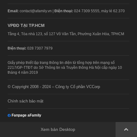
Email:
contact@afamily.vn |
Điện thoại:
024 7309 5555, máy lẻ 62.370
VPĐD TẠI TP.HCM
Tầng 4, Tòa nhà 123, số 127 Võ Văn Tần, Phường Xuân Hòa, TPHCM
Điện thoại:
028 7307 7979
Giấy phép thiết lập trang thông tin điện tử tổng hợp trên mạng số
2217/GP-TTĐT do Sở Thông tin và Truyền thông Hà Nội cấp ngày 10
tháng 4 năm 2019
© Copyright 2008 - 2024 – Công ty Cổ phần VCCorp
Chính sách bảo mật
Fanpage aFamily
Xem bản Desktop