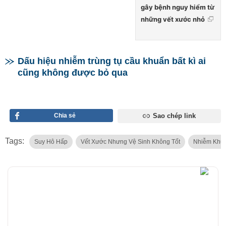
gây bệnh nguy hiểm từ
những vết xước nhỏ
Dấu hiệu nhiễm trùng tụ cầu khuẩn bất kì ai
cũng không được bỏ qua
Chia sẻ
Sao chép link
Tags:
Suy Hô Hấp
Vết Xước Nhưng Vệ Sinh Không Tốt
Nhiễm Khu