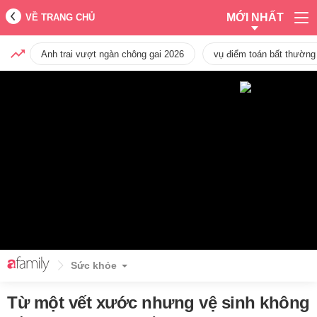
MỚI NHẤT
VỀ TRANG CHỦ
Anh trai vượt ngàn chông gai 2026
vụ điểm toán bất thường
Sức khỏe
Từ một vết xước nhưng vệ sinh không