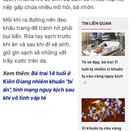
nếp gấp chứa nhiều mồ hôi, bã nhờn.
Mỗi khi ra đường nên đeo
TIN LIÊN QUAN
khẩu trang để tránh hít phải
bụi bẩn. Rửa tay sạch trước
khi ăn và sau khi đi vệ sinh,
giữ gìn sạch sẽ những vết
trầy xước trên da.
Té xe đạp, bé trai 11
tuổi bị nhiễm vi khuẩn
Xem thêm:
Bé trai 14 tuổi ở
tụ cầu vàng nguy kịch
Kiên Giang nhiễm khuẩn "bí
ẩn", tính mạng nguy kịch sau
khi vô tình vấp té
Vi khuẩn tụ cầu vàng