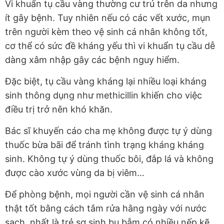
Vi khuẩn tụ cầu vàng thường cư trú trên da nhưng
ít gây bệnh. Tuy nhiên nếu có các vết xước, mụn
trên người kèm theo vệ sinh cá nhân không tốt,
cơ thể có sức đề kháng yếu thì vi khuẩn tụ cầu dễ
dàng xâm nhập gây các bệnh nguy hiểm.
Đặc biệt, tụ cầu vàng kháng lại nhiều loại kháng
sinh thông dụng như methicillin khiến cho việc
điều trị trở nên khó khăn.
Bác sĩ khuyến cáo cha mẹ không được tự ý dùng
thuốc bừa bãi để tránh tình trạng kháng kháng
sinh. Không tự ý dùng thuốc bôi, đắp lá và không
được cào xước vùng da bị viêm…
Để phòng bệnh, mọi người cần vệ sinh cá nhân
thật tốt bằng cách tắm rửa hằng ngày với nước
sạch, nhất là trẻ sơ sinh bụ bẫm có nhiều nếp kẽ,