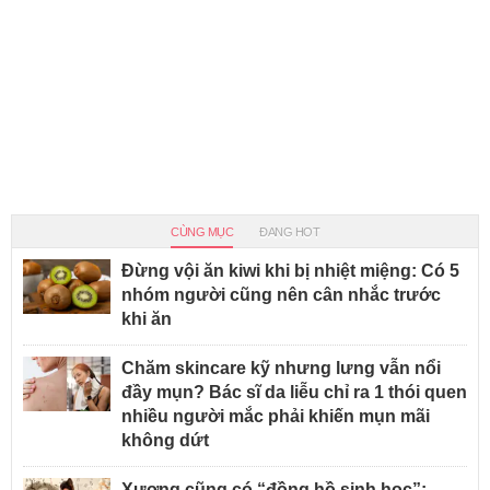
CÙNG MỤC
ĐANG HOT
Đừng vội ăn kiwi khi bị nhiệt miệng: Có 5
nhóm người cũng nên cân nhắc trước
khi ăn
Chăm skincare kỹ nhưng lưng vẫn nổi
đầy mụn? Bác sĩ da liễu chỉ ra 1 thói quen
nhiều người mắc phải khiến mụn mãi
không dứt
Xương cũng có “đồng hồ sinh học”: