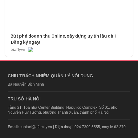
Bứt phá doanh thu Online, xây dựng uy tín lâu dài!
Đăng ký ngay!
bizfly.vn
CHỊU TRÁCH NHIỆM QUẢN LÝ NỘI DUNG
Bà Nguyễn Bích Minh
TRỤ SỞ HÀ NỘI
Tầng 21, Tòa nhà Center Building, Hapulico Complex, Số 01, phố
Nguyễn Huy Tưởng, phường Thanh Xuân, thành phố Hà Nội
Email:
contact@afamily.vn |
Điện thoại:
024 7309 5555, máy lẻ 62.370