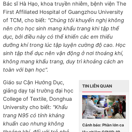
Bác sĩ Hà Hạo, khoa truyền nhiễm, bệnh viện The
First Affiliated Hospital of Guangzhou University
of TCM, cho biết
: "Chúng tôi khuyến nghị không
nên cho học sinh mang khẩu trang khi tập thể
dục, bởi điều này có thể khiến các em thiếu
dưỡng khí trong lúc tập luyện cường độ cao. Học
sinh tập thể dục nên vận động ở nơi thoáng khí,
không mang khẩu trang, duy trì khoảng cách an
toàn với bạn học".
Giáo sư Cận Hướng Dục,
TIN LIÊN QUAN
giảng dạy tại trường đại học
College of Textile, Donghua
University cho biết:
"Khẩu
trang N95 có tính kháng
khuẩn cao nhưng không
Cảnh báo: Phần lớn ca
thoáng khí, đối với trẻ nhỏ