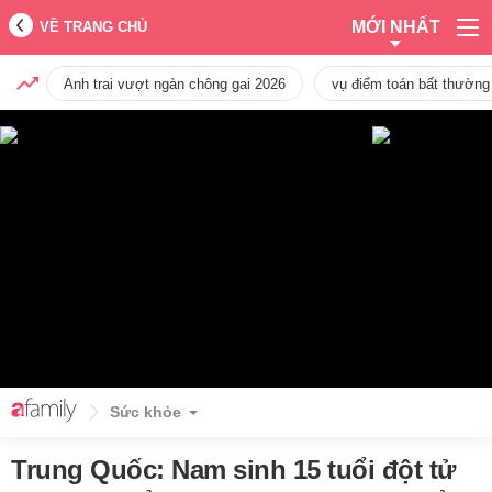
MỚI NHẤT
VỀ TRANG CHỦ
Anh trai vượt ngàn chông gai 2026
vụ điểm toán bất thường
Sức khỏe
Trung Quốc: Nam sinh 15 tuổi đột tử