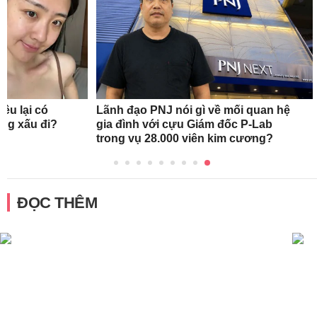
ều lại có
Lãnh đạo PNJ nói gì về mối quan hệ
àng xấu đi?
gia đình với cựu Giám đốc P-Lab
trong vụ 28.000 viên kim cương?
ĐỌC THÊM