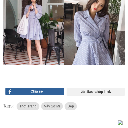
Chia sẻ
Sao chép link
Tags:
Thơi Trang
Váy Sơ Mi
Dẹp