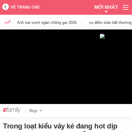
MỚI NHẤT
VỀ TRANG CHỦ
Anh trai vượt ngàn chông gai 2026
vụ điểm toán bất thường
Đẹp
Trong loạt kiểu váy kẻ đang hot dịp