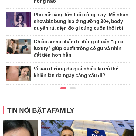
hồng hào
Phụ nữ càng lớn tuổi càng slay: Mỹ nhân
showbiz bung lụa ở ngưỡng 30+, body
quyến rũ, diện đồ gì cũng cuốn thôi rồi
Chiếc sơ mi chấm bi đúng chuẩn "quiet
luxury" giúp outfit trông có gu và nhìn
đắt tiền hơn hẳn
Vì sao dưỡng da quá nhiều lại có thể
khiến làn da ngày càng xấu đi?
TIN NỔI BẬT AFAMILY