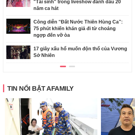
"Tái sinh" trong liveshow đánh dấu 20
năm ca hát
Công diễn “Đất Nước Thiên Hùng Ca”:
75 phút khiến khán giả đi từ choáng
ngợp đến vỡ òa
17 giây xấu hổ muốn độn thổ của Vương
Sở Nhiên
TIN NỔI BẬT AFAMILY