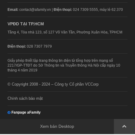
Email:
contact@afamily.vn |
Điện thoại:
024 7309 5555, máy lẻ 62.370
VPĐD TẠI TP.HCM
Tầng 4, Tòa nhà 123, số 127 Võ Văn Tần, Phường Xuân Hòa, TPHCM
Điện thoại:
028 7307 7979
Giấy phép thiết lập trang thông tin điện tử tổng hợp trên mạng số
2217/GP-TTĐT do Sở Thông tin và Truyền thông Hà Nội cấp ngày 10
tháng 4 năm 2019
© Copyright 2008 - 2024 – Công ty Cổ phần VCCorp
Chính sách bảo mật
Fanpage aFamily
Xem bản Desktop