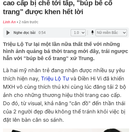
cao cấp bị chê tới tấp, "búp bê cổ
trang" được khen hết lời
Linh An
2 năm trước
Nghe đọc bài
0:54
Triệu Lộ Tư lại một lần nữa thất thế với những
hình ảnh quảng bá thời trang mới đây, trái ngược
hẳn với "búp bê cổ trang" xứ Trung.
Là hai mỹ nhân trẻ đang nhận được nhiều sự yêu
thích hiện nay,
Triệu Lộ Tư
và Điền Hi Vi đã khiến
MXH vô cùng thích thú khi cùng lúc đăng tải 2 bộ
ảnh cho những thương hiệu thời trang cao cấp.
Do đó, từ visual, khả năng "cân đồ" đến thần thái
của 2 người đẹp đều không thể tránh khỏi việc bị
đặt lên bàn cân so sánh.