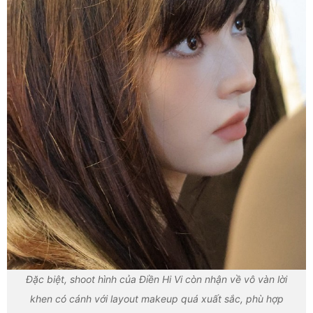
Đặc biệt, shoot hình của Điền Hi Vi còn nhận về vô vàn lời
khen có cánh với layout makeup quá xuất sắc, phù hợp