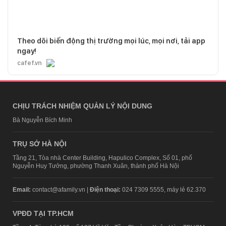
Theo dõi biến động thị trường mọi lúc, mọi nơi, tải app
ngay!
cafef.vn
CHỊU TRÁCH NHIỆM QUẢN LÝ NỘI DUNG
Bà Nguyễn Bích Minh
TRỤ SỞ HÀ NỘI
Tầng 21, Tòa nhà Center Building, Hapulico Complex, Số 01, phố
Nguyễn Huy Tưởng, phường Thanh Xuân, thành phố Hà Nội
Email:
contact@afamily.vn |
Điện thoại:
024 7309 5555, máy lẻ 62.370
VPĐD TẠI TP.HCM