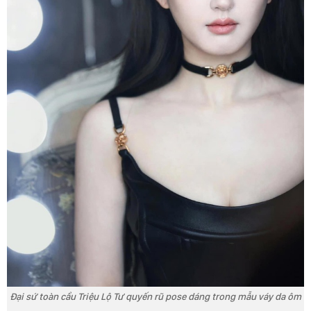
Đại sứ toàn cầu Triệu Lộ Tư quyến rũ pose dáng trong mẫu váy da ôm