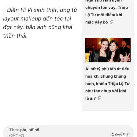
chuyển tôn váy, Triệu
- Điền Hi Vi xinh thật, ưng từ
Lộ Tư mất điểm khi
layout makeup đến tóc tai
mặc váy bó
đợt này, bắn ảnh cũng khá
thần thái.
Ái nữ tỷ phú lấn át tiểu
hoa khi chung khung
hình, khiến Triệu Lộ Tư
như fan chụp với idol
là ai?
Theo
phụ nữ số
Copy link
(GMT +7)