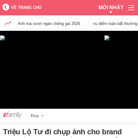
MỚI NHẤT
VỀ TRANG CHỦ
Anh trai vượt ngàn chông gai 2026
vụ điểm toán bất thường
Đẹp
Triệu Lộ Tư đi chụp ảnh cho brand