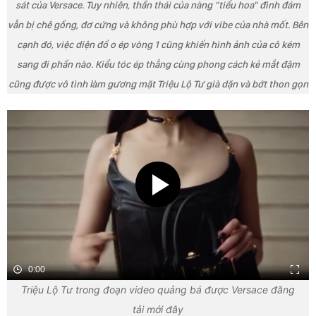
sát của Versace. Tuy nhiên, thần thái của nàng "tiểu hoa" đình đám
vẫn bị chê gồng, đơ cứng và không phù hợp với vibe của nhà mốt. Bên
cạnh đó, việc diện đồ o ép vòng 1 cũng khiến hình ảnh của cô kém
sang đi phần nào. Kiểu tóc ép thẳng cùng phong cách kẻ mắt đậm
cũng được vô tình làm gương mặt Triệu Lộ Tư già dặn và bớt thon gọn
0:00
Triệu Lộ Tư trong đoạn video quảng bá được Versace đăng
tải mới đây