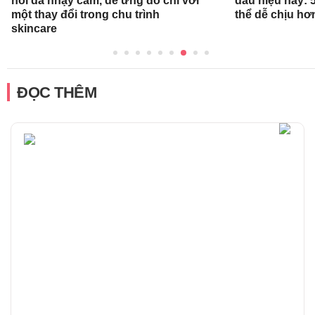
hồi da nhạy cảm, dễ ửng đỏ chỉ với
dấu hiệu này: 
một thay đổi trong chu trình
thể dễ chịu hơ
skincare
ĐỌC THÊM