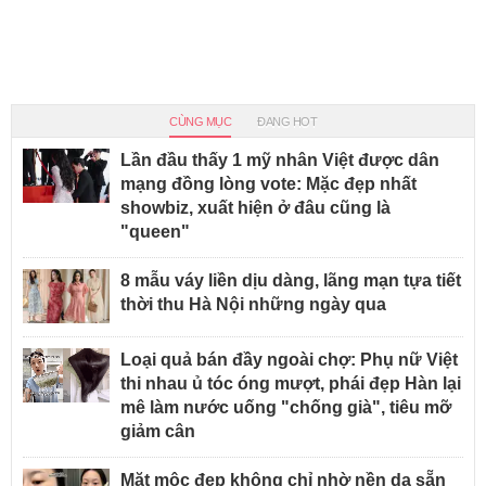
CÙNG MỤC
ĐANG HOT
Lần đầu thấy 1 mỹ nhân Việt được dân
mạng đồng lòng vote: Mặc đẹp nhất
showbiz, xuất hiện ở đâu cũng là
"queen"
8 mẫu váy liền dịu dàng, lãng mạn tựa tiết
thời thu Hà Nội những ngày qua
Loại quả bán đầy ngoài chợ: Phụ nữ Việt
thi nhau ủ tóc óng mượt, phái đẹp Hàn lại
mê làm nước uống "chống già", tiêu mỡ
giảm cân
Mặt mộc đẹp không chỉ nhờ nền da sẵn