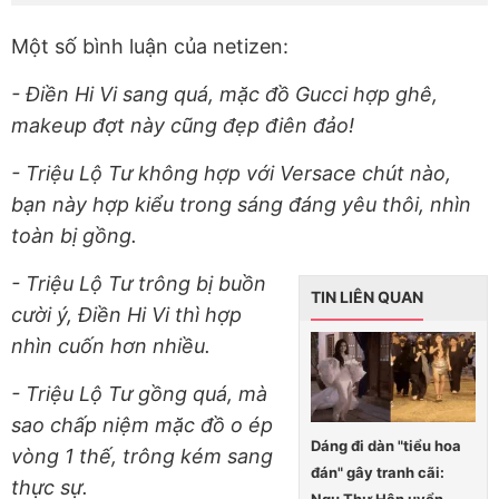
Một số bình luận của netizen:
- Điền Hi Vi sang quá, mặc đồ Gucci hợp ghê,
makeup đợt này cũng đẹp điên đảo!
- Triệu Lộ Tư không hợp với Versace chút nào,
bạn này hợp kiểu trong sáng đáng yêu thôi, nhìn
toàn bị gồng.
- Triệu Lộ Tư trông bị buồn
TIN LIÊN QUAN
cười ý, Điền Hi Vi thì hợp
nhìn cuốn hơn nhiều.
- Triệu Lộ Tư gồng quá, mà
sao chấp niệm mặc đồ o ép
Dáng đi dàn "tiểu hoa
vòng 1 thế, trông kém sang
đán" gây tranh cãi:
thực sự.
Ngu Thư Hân uyển