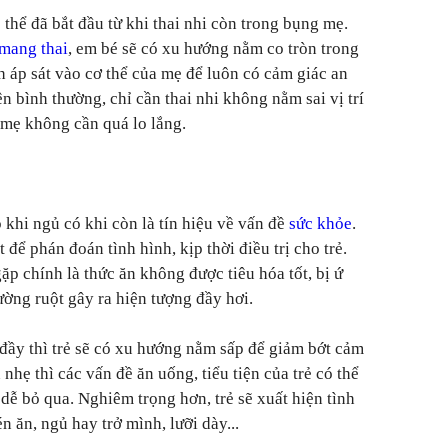
thể đã bắt đầu từ khi thai nhi còn trong bụng mẹ.
mang thai
, em bé sẽ có xu hướng nằm co tròn trong
h áp sát vào cơ thể của mẹ để luôn có cảm giác an
ên bình thường, chỉ cần thai nhi không nằm sai vị trí
 mẹ không cần quá lo lắng.
 khi ngủ có khi còn là tín hiệu về vấn đề
sức khỏe
.
 để phán đoán tình hình, kịp thời điều trị cho trẻ.
p chính là thức ăn không được tiêu hóa tốt, bị ứ
ường ruột gây ra hiện tượng đầy hơi.
đầy thì trẻ sẽ có xu hướng nằm sấp để giảm bớt cảm
nhẹ thì các vấn đề ăn uống, tiểu tiện của trẻ có thể
dễ bỏ qua. Nghiêm trọng hơn, trẻ sẽ xuất hiện tình
n ăn, ngủ hay trở mình, lưỡi dày...