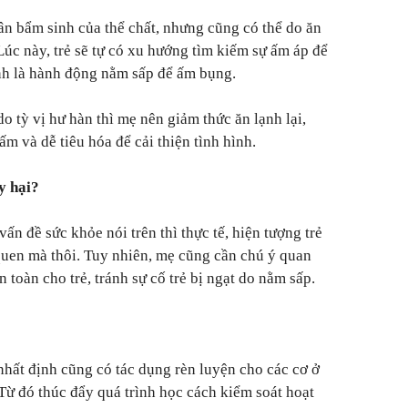
n bẩm sinh của thể chất, nhưng cũng có thể do ăn
úc này, trẻ sẽ tự có xu hướng tìm kiếm sự ấm áp để
nh là hành động nằm sấp để ấm bụng.
o tỳ vị hư hàn thì mẹ nên giảm thức ăn lạnh lại,
m và dễ tiêu hóa để cải thiện tình hình.
y hại?
n đề sức khỏe nói trên thì thực tế, hiện tượng trẻ
 quen mà thôi. Tuy nhiên, mẹ cũng cần chú ý quan
 toàn cho trẻ, tránh sự cố trẻ bị ngạt do nằm sấp.
hất định cũng có tác dụng rèn luyện cho các cơ ở
. Từ đó thúc đẩy quá trình học cách kiểm soát hoạt