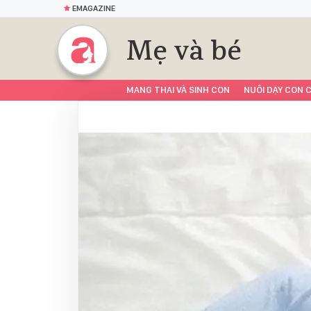
EMAGAZINE
Mẹ và bé
MANG THAI VÀ SINH CON
NUÔI DẠY CON C