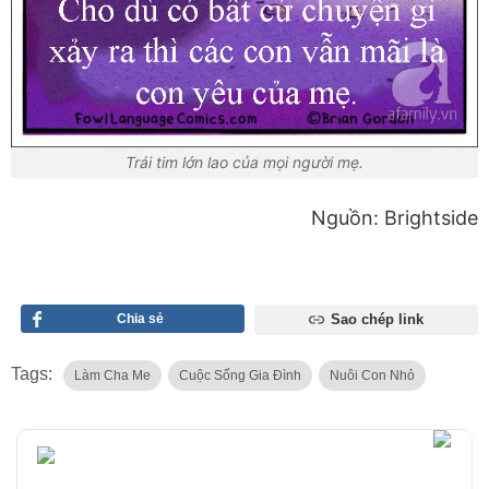
Trái tim lớn lao của mọi người mẹ.
Nguồn: Brightside
Chia sẻ
Sao chép link
Tags:
Làm Cha Me
Cuộc Sống Gia Đình
Nuôi Con Nhỏ