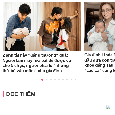
Gia đình Linda 
2 anh tài này "đáng thương" quá:
đầu đưa con tra
Người làm máy rửa bát để được vợ
khoe dáng sau 
cho 5 chục, người phải lo "những
"cậu cả" càng 
thứ bỏ vào mồm" cho gia đình
ĐỌC THÊM