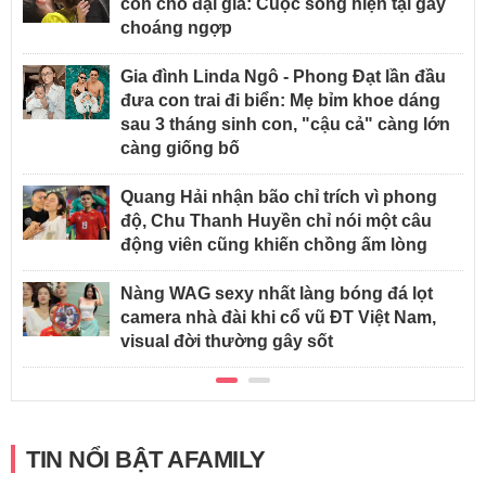
con cho đại gia: Cuộc sống hiện tại gây
choáng ngợp
Gia đình Linda Ngô - Phong Đạt lần đầu
đưa con trai đi biển: Mẹ bỉm khoe dáng
sau 3 tháng sinh con, "cậu cả" càng lớn
càng giống bố
Quang Hải nhận bão chỉ trích vì phong
độ, Chu Thanh Huyền chỉ nói một câu
động viên cũng khiến chồng ấm lòng
Nàng WAG sexy nhất làng bóng đá lọt
camera nhà đài khi cổ vũ ĐT Việt Nam,
visual đời thường gây sốt
TIN NỔI BẬT AFAMILY