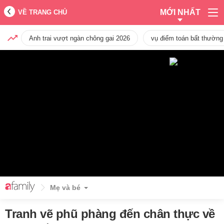
MỚI NHẤT
VỀ TRANG CHỦ
Anh trai vượt ngàn chông gai 2026
vụ điểm toán bất thường
Mẹ và bé
Tranh vẽ phũ phàng đến chân thực về