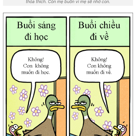
thỏa thích. Còn mẹ buồn vì mẹ sẽ nhớ con.