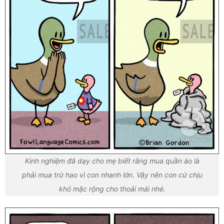
Kinh nghiệm đã dạy cho mẹ biết rằng mua quần áo là
phải mua trừ hao vì con nhanh lớn. Vậy nên con cứ chịu
khó mặc rộng cho thoải mái nhé.