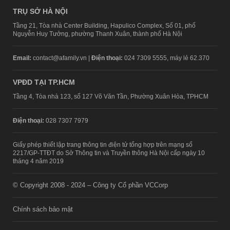
TRỤ SỞ HÀ NỘI
Tầng 21, Tòa nhà Center Building, Hapulico Complex, Số 01, phố
Nguyễn Huy Tưởng, phường Thanh Xuân, thành phố Hà Nội
Email:
contact@afamily.vn |
Điện thoại:
024 7309 5555, máy lẻ 62.370
VPĐD TẠI TP.HCM
Tầng 4, Tòa nhà 123, số 127 Võ Văn Tần, Phường Xuân Hòa, TPHCM
Điện thoại:
028 7307 7979
Giấy phép thiết lập trang thông tin điện tử tổng hợp trên mạng số
2217/GP-TTĐT do Sở Thông tin và Truyền thông Hà Nội cấp ngày 10
tháng 4 năm 2019
© Copyright 2008 - 2024 – Công ty Cổ phần VCCorp
Chính sách bảo mật