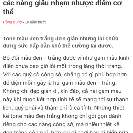
các nàng giấu nhẹm nhược điểm cơ
thể
Hồng Dung
10 năm trước
Tone màu đen trắng đơn giản nhưng lại chứa
đựng sức hấp dẫn khó thể cưỡng lại được.
Bộ đôi màu đen – trắng được ví như gam màu kinh
điển chưa bao giờ lỗi mốt trong làng thời trang.
Với các quý cô công sở, chẳng có gì phù hợp hơn
để diện mỗi ngày là hai gam màu đen - trắng.
Không chỉ đẹp giản dị, kín đáo, cả hai gam màu
này khi được kết hợp tinh tế sẽ mang tới sự thanh
lịch, quý phái và thậm chí là cá tính. Những thiết
kế tone màu đen trắng không chỉ gói gọn dành
riêng cho các nàng công sở, mà nhiều thiết kế
đen trắng còn phù hợp khi đi chơi hay đi biển nữa.