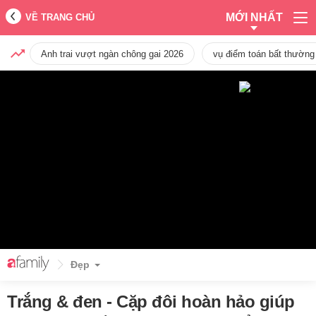
MỚI NHẤT
VỀ TRANG CHỦ
Anh trai vượt ngàn chông gai 2026
vụ điểm toán bất thường
Đẹp
Trắng & đen - Cặp đôi hoàn hảo giúp