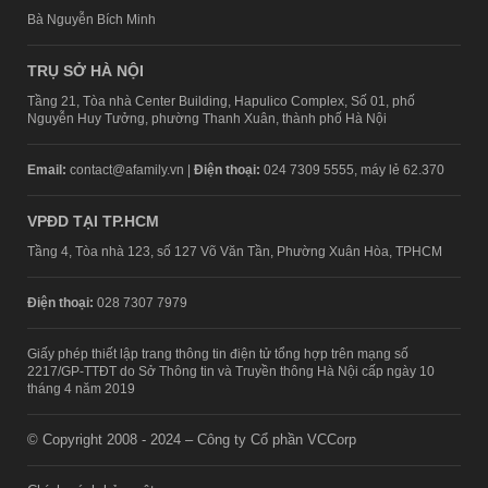
Bà Nguyễn Bích Minh
TRỤ SỞ HÀ NỘI
Tầng 21, Tòa nhà Center Building, Hapulico Complex, Số 01, phố
Nguyễn Huy Tưởng, phường Thanh Xuân, thành phố Hà Nội
Email:
contact@afamily.vn |
Điện thoại:
024 7309 5555, máy lẻ 62.370
VPĐD TẠI TP.HCM
Tầng 4, Tòa nhà 123, số 127 Võ Văn Tần, Phường Xuân Hòa, TPHCM
Điện thoại:
028 7307 7979
Giấy phép thiết lập trang thông tin điện tử tổng hợp trên mạng số
2217/GP-TTĐT do Sở Thông tin và Truyền thông Hà Nội cấp ngày 10
tháng 4 năm 2019
© Copyright 2008 - 2024 – Công ty Cổ phần VCCorp