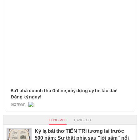
Bứt phá doanh thu Online, xây dựng uy tín lâu dài!
Đăng ký ngay!
bizfly.vn
CÙNG MỤC
ĐANG HOT
Kỳ lạ bài thơ TIÊN TRI tương lai trước
500 năm: Sự thật phía sau "lời sấm" nổi