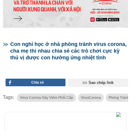
Con nghỉ học ở nhà phòng tránh virus corona,
cha mẹ thi nhau chia sẻ các trò chơi cực kỳ
thú vị được con hưởng ứng nhiệt tình
Chia sẻ
Sao chép link
Tags:
Virus Corona Gây Viêm Phổi Cấp
VirusCorona
Phòng Tránh 