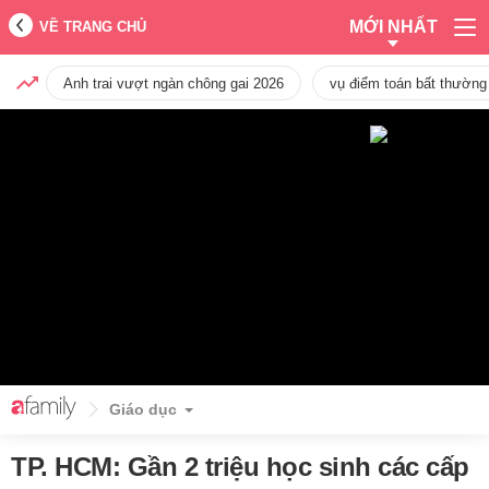
MỚI NHẤT
VỀ TRANG CHỦ
Anh trai vượt ngàn chông gai 2026
vụ điểm toán bất thường
Giáo dục
TP. HCM: Gần 2 triệu học sinh các cấp