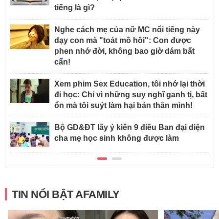
tiếng là gì?
Nghe cách mẹ của nữ MC nổi tiếng này
dạy con mà "toát mồ hôi": Con được
phen nhớ đời, không bao giờ dám bất
cẩn!
Xem phim Sex Education, tôi nhớ lại thời
đi học: Chỉ vì những suy nghĩ ganh tị, bất
ổn mà tôi suýt làm hại bản thân mình!
Bộ GD&ĐT lấy ý kiến 9 điều Ban đại diện
cha mẹ học sinh không được làm
TIN NỔI BẬT AFAMILY