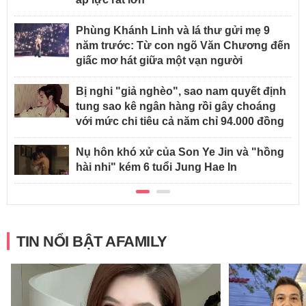
Phùng Khánh Linh và lá thư gửi mẹ 9
năm trước: Từ con ngõ Văn Chương đến
giấc mơ hát giữa một vạn người
Bị nghi "giả nghèo", sao nam quyết định
tung sao kê ngân hàng rồi gây choáng
với mức chi tiêu cả năm chỉ 94.000 đồng
Nụ hôn khó xử của Son Ye Jin và "hồng
hài nhi" kém 6 tuổi Jung Hae In
TIN NỔI BẬT AFAMILY