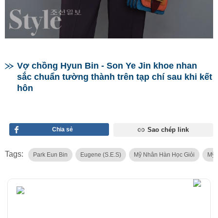
Vợ chồng Hyun Bin - Son Ye Jin khoe nhan
sắc chuẩn tường thành trên tạp chí sau khi kết
hôn
Chia sẻ
Sao chép link
Tags:
Park Eun Bin
Eugene (S.E.S)
Mỹ Nhân Hàn Học Giỏi
Mỹ 