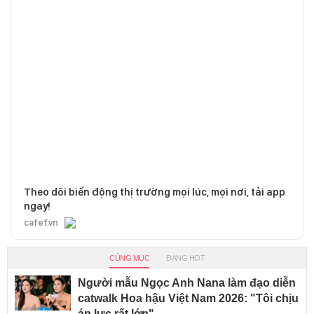
Theo dõi biến động thị trường mọi lúc, mọi nơi, tải app
ngay!
cafef.vn
CÙNG MỤC
ĐANG HOT
Người mẫu Ngọc Anh Nana làm đạo diễn
catwalk Hoa hậu Việt Nam 2026: "Tôi chịu
áp lực rất lớn"