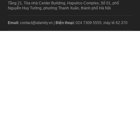
Tầng 21, Tòa nhà Center Building, Hapulico Complex, Số 01, phố
Nguyễn Huy Tưởng, phường Thanh Xuân, thành phố Hà Nội
Email:
contact@afamily.vn |
Điện thoại:
024 7309 5555, máy lẻ 62.370
VPĐD TẠI TP.HCM
Tầng 4, Tòa nhà 123, số 127 Võ Văn Tần, Phường Xuân Hòa, TPHCM
Điện thoại:
028 7307 7979
Giấy phép thiết lập trang thông tin điện tử tổng hợp trên mạng số
2217/GP-TTĐT do Sở Thông tin và Truyền thông Hà Nội cấp ngày 10
tháng 4 năm 2019
© Copyright 2008 - 2024 – Công ty Cổ phần VCCorp
Chính sách bảo mật
Fanpage aFamily