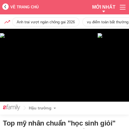
MỚI NHẤT
VỀ TRANG CHỦ
Anh trai vượt ngàn chông gai 2026
vụ điểm toán bất thường
Hậu trường
Top mỹ nhân chuẩn "học sinh giỏi"