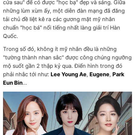
cửa sau" để có được "học bạ" đẹp và sáng. Giữa
những lùm xùm ấy, một diễn đàn mạng đã đăng
tải chủ đề liệt kê ra các gương mặt mỹ nhân
chuẩn "học bá" nổi tiếng nhất làng giải trí Hàn
Quốc.
Trong số đó, không ít mỹ nhân đều là những
"tường thành nhan sắc" được công chúng ngưỡng
mộ suốt gần 2 thập kỷ qua. Điển hình trong đó
phải nhắc tới như:
Lee Young Ae
,
Eugene
,
Park
Eun Bin
...