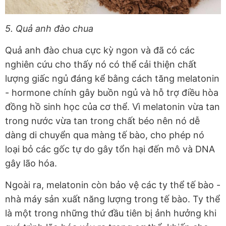
5. Quả anh đào chua
Quả anh đào chua cực kỳ ngon và đã có các
nghiên cứu cho thấy nó có thể cải thiện chất
lượng giấc ngủ đáng kể bằng cách tăng melatonin
- hormone chính gây buồn ngủ và hỗ trợ điều hòa
đồng hồ sinh học của cơ thể. Vì melatonin vừa tan
trong nước vừa tan trong chất béo nên nó dễ
dàng di chuyển qua màng tế bào, cho phép nó
loại bỏ các gốc tự do gây tổn hại đến mô và DNA
gây lão hóa.
Ngoài ra, melatonin còn bảo vệ các ty thể tế bào -
nhà máy sản xuất năng lượng trong tế bào. Ty thể
là một trong những thứ đầu tiên bị ảnh hưởng khi