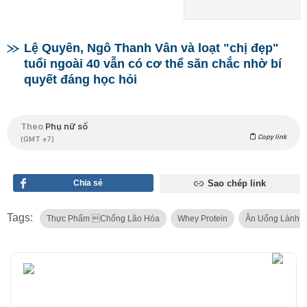
Lệ Quyên, Ngô Thanh Vân và loạt "chị đẹp"
tuổi ngoài 40 vẫn có cơ thể săn chắc nhờ bí
quyết đáng học hỏi
Theo
Phụ nữ số
Copy link
(GMT +7)
Chia sẻ
Sao chép link
Tags:
Thực Phẩm chống Lão Hóa
Whey Protein
Ăn Uống Lành 