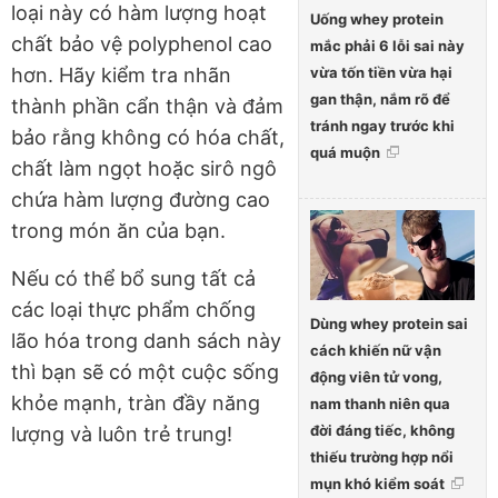
loại này có hàm lượng hoạt
Uống whey protein
chất bảo vệ polyphenol cao
mắc phải 6 lỗi sai này
vừa tốn tiền vừa hại
hơn. Hãy kiểm tra nhãn
gan thận, nắm rõ để
thành phần cẩn thận và đảm
tránh ngay trước khi
bảo rằng không có hóa chất,
quá muộn
chất làm ngọt hoặc sirô ngô
chứa hàm lượng đường cao
trong món ăn của bạn.
Nếu có thể bổ sung tất cả
các loại thực phẩm chống
Dùng whey protein sai
lão hóa trong danh sách này
cách khiến nữ vận
thì bạn sẽ có một cuộc sống
động viên tử vong,
khỏe mạnh, tràn đầy năng
nam thanh niên qua
đời đáng tiếc, không
lượng và luôn trẻ trung!
thiếu trường hợp nổi
mụn khó kiểm soát