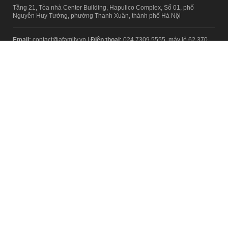
Tầng 21, Tòa nhà Center Building, Hapulico Complex, Số 01, phố
Nguyễn Huy Tưởng, phường Thanh Xuân, thành phố Hà Nội
Email:
contact@afamily.vn |
Điện thoại:
024 7309 5555, máy lẻ 62.370
VPĐD TẠI TP.HCM
Tầng 4, Tòa nhà 123, số 127 Võ Văn Tần, Phường Xuân Hòa, TPHCM
Điện thoại:
028 7307 7979
Giấy phép thiết lập trang thông tin điện tử tổng hợp trên mạng số
2217/GP-TTĐT do Sở Thông tin và Truyền thông Hà Nội cấp ngày 10
tháng 4 năm 2019
© Copyright 2008 - 2024 – Công ty Cổ phần VCCorp
Chính sách bảo mật
Fanpage aFamily