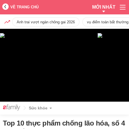
MỚI NHẤT
VỀ TRANG CHỦ
Anh trai vượt ngàn chông gai 2026
vụ điểm toán bất thường
Sức khỏe
Top 10 thực phẩm chống lão hóa, số 4