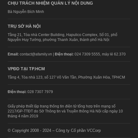
CHỊU TRÁCH NHIỆM QUẢN LÝ NỘI DUNG
Bà Nguyễn Bích Minh
TRỤ SỞ HÀ NỘI
Tầng 21, Tòa nhà Center Building, Hapulico Complex, Số 01, phố
Nguyễn Huy Tưởng, phường Thanh Xuân, thành phố Hà Nội
Email:
contact@afamily.vn |
Điện thoại:
024 7309 5555, máy lẻ 62.370
VPĐD TẠI TP.HCM
Tầng 4, Tòa nhà 123, số 127 Võ Văn Tần, Phường Xuân Hòa, TPHCM
Điện thoại:
028 7307 7979
Giấy phép thiết lập trang thông tin điện tử tổng hợp trên mạng số
2217/GP-TTĐT do Sở Thông tin và Truyền thông Hà Nội cấp ngày 10
tháng 4 năm 2019
© Copyright 2008 - 2024 – Công ty Cổ phần VCCorp