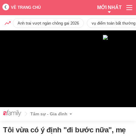
MỚI NHẤT
VỀ TRANG CHỦ
Anh trai vượt ngàn chông gai 2026
vụ điểm toán bất thường
Tâm sự - Gia đình
Tôi vừa có ý định "đi bước nữa", mẹ