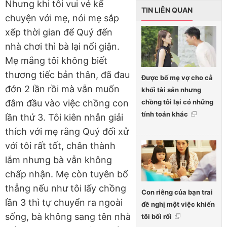
Nhưng khi tôi vui vẻ kể
TIN LIÊN QUAN
chuyện với mẹ, nói mẹ sắp
xếp thời gian để Quý đến
nhà chơi thì bà lại nổi giận.
Mẹ mắng tôi không biết
thương tiếc bản thân, đã đau
Được bố mẹ vợ cho cả
đớn 2 lần rồi mà vẫn muốn
khối tài sản nhưng
chồng tôi lại có những
đâm đầu vào việc chồng con
tính toán khác
lần thứ 3. Tôi kiên nhẫn giải
thích với mẹ rằng Quý đối xử
với tôi rất tốt, chân thành
lắm nhưng bà vẫn không
chấp nhận. Mẹ còn tuyên bố
thẳng nếu như tôi lấy chồng
Con riêng của bạn trai
lần 3 thì tự chuyển ra ngoài
đề nghị một việc khiến
sống, bà không sang tên nhà
tôi bối rối