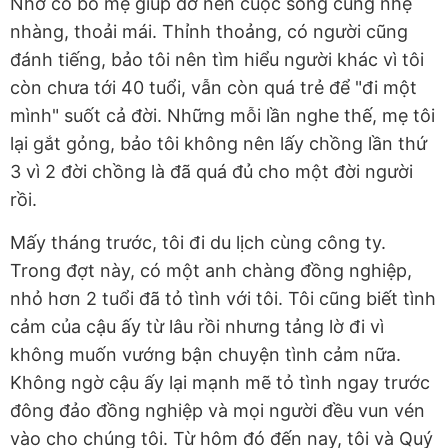
Nhờ có bố mẹ giúp đỡ nên cuộc sống cũng nhẹ
nhàng, thoải mái. Thỉnh thoảng, có người cũng
đánh tiếng, bảo tôi nên tìm hiểu người khác vì tôi
còn chưa tới 40 tuổi, vẫn còn quá trẻ để "đi một
mình" suốt cả đời. Những mỗi lần nghe thế, mẹ tôi
lại gắt gỏng, bảo tôi không nên lấy chồng lần thứ
3 vì 2 đời chồng là đã quá đủ cho một đời người
rồi.
Mấy tháng trước, tôi đi du lịch cùng công ty.
Trong đợt này, có một anh chàng đồng nghiệp,
nhỏ hơn 2 tuổi đã tỏ tình với tôi. Tôi cũng biết tình
cảm của cậu ấy từ lâu rồi nhưng tảng lờ đi vì
không muốn vướng bận chuyện tình cảm nữa.
Không ngờ cậu ấy lại mạnh mẽ tỏ tình ngay trước
đông đảo đồng nghiệp và mọi người đều vun vén
vào cho chúng tôi. Từ hôm đó đến nay, tôi và Quý