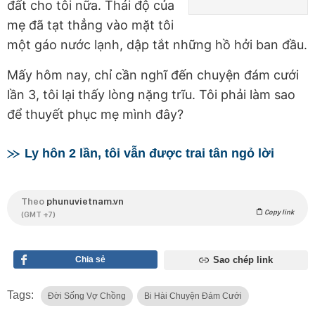
đất cho tôi nữa. Thái độ của
mẹ đã tạt thẳng vào mặt tôi
một gáo nước lạnh, dập tắt những hồ hởi ban đầu.
Mấy hôm nay, chỉ cần nghĩ đến chuyện đám cưới
lần 3, tôi lại thấy lòng nặng trĩu. Tôi phải làm sao
để thuyết phục mẹ mình đây?
Ly hôn 2 lần, tôi vẫn được trai tân ngỏ lời
Theo
phunuvietnam.vn
Copy link
(GMT +7)
Chia sẻ
Sao chép link
Tags:
Đời Sống Vợ Chồng
Bi Hài Chuyện Đám Cưới