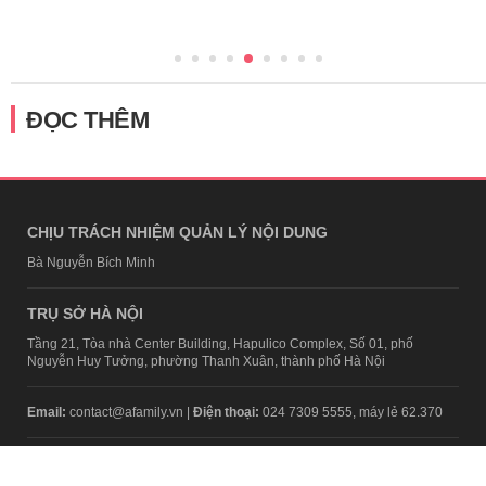
ĐỌC THÊM
CHỊU TRÁCH NHIỆM QUẢN LÝ NỘI DUNG
Bà Nguyễn Bích Minh
TRỤ SỞ HÀ NỘI
Tầng 21, Tòa nhà Center Building, Hapulico Complex, Số 01, phố
Nguyễn Huy Tưởng, phường Thanh Xuân, thành phố Hà Nội
Email:
contact@afamily.vn |
Điện thoại:
024 7309 5555, máy lẻ 62.370
VPĐD TẠI TP.HCM