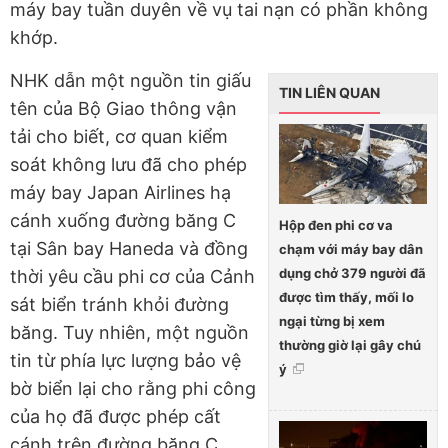
máy bay tuần duyên về vụ tai nạn có phần không
khớp.
NHK dẫn một nguồn tin giấu
TIN LIÊN QUAN
tên của Bộ Giao thông vận
tải cho biết, cơ quan kiểm
soát không lưu đã cho phép
máy bay Japan Airlines hạ
cánh xuống đường băng C
Hộp đen phi cơ va
tại Sân bay Haneda và đồng
chạm với máy bay dân
dụng chở 379 người đã
thời yêu cầu phi cơ của Cảnh
được tìm thấy, mối lo
sát biển tránh khỏi đường
ngại từng bị xem
băng. Tuy nhiên, một nguồn
thường giờ lại gây chú
tin từ phía lực lượng bảo vệ
ý
bờ biển lại cho rằng phi công
của họ đã được phép cất
cánh trên đường băng C.