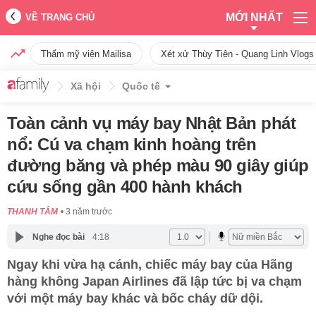
MỚI NHẤT
VỀ TRANG CHỦ
Thẩm mỹ viện Mailisa
Xét xử Thùy Tiên - Quang Linh Vlogs
Xã hội
Quốc tế
Toàn cảnh vụ máy bay Nhật Bản phát
nổ: Cú va chạm kinh hoàng trên
đường băng và phép màu 90 giây giúp
cứu sống gần 400 hành khách
THANH TÂM
3 năm trước
Nghe đọc bài
4:18
Ngay khi vừa hạ cánh, chiếc máy bay của Hãng
hàng không Japan Airlines đã lập tức bị va chạm
với một máy bay khác và bốc cháy dữ dội.