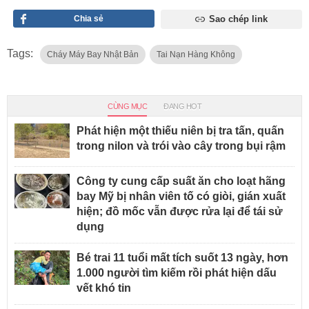
Chia sẻ
Sao chép link
Tags:
Cháy Máy Bay Nhật Bản
Tai Nạn Hàng Không
CÙNG MỤC
ĐANG HOT
Phát hiện một thiếu niên bị tra tấn, quấn
trong nilon và trói vào cây trong bụi rậm
Công ty cung cấp suất ăn cho loạt hãng
bay Mỹ bị nhân viên tố có giòi, gián xuất
hiện; đồ mốc vẫn được rửa lại để tái sử
dụng
Bé trai 11 tuổi mất tích suốt 13 ngày, hơn
1.000 người tìm kiếm rồi phát hiện dấu
vết khó tin