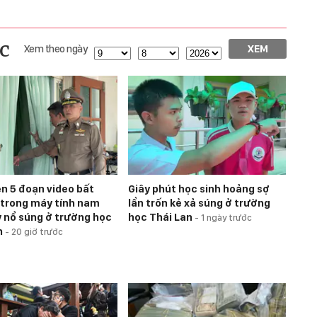
c
Xem theo ngày
XEM
ện 5 đoạn video bất
Giây phút học sinh hoảng sợ
trong máy tính nam
lẩn trốn kẻ xả súng ở trường
y nổ súng ở trường học
học Thái Lan
-
1 ngày trước
n
-
20 giờ trước