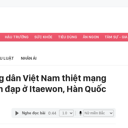
HẬU TRƯỜNG
SỨC KHỎE
TIÊU DÙNG
ĂN NGON
TÂM SỰ - GIA
ỂU LUẬT
NHÂN ÁI
ng dân Việt Nam thiệt mạng
m đạp ở Itaewon, Hàn Quốc
0:44
Nghe đọc bài