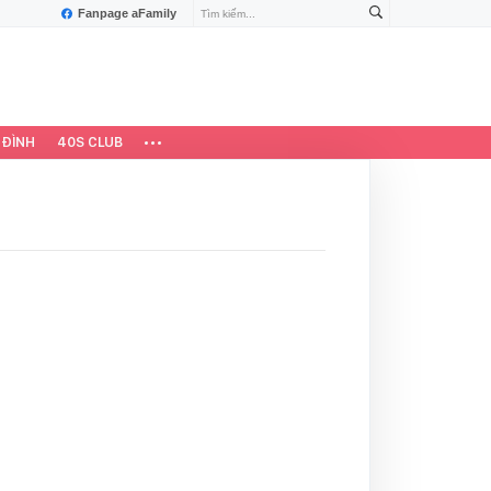
Fanpage aFamily
 ĐÌNH
40S CLUB