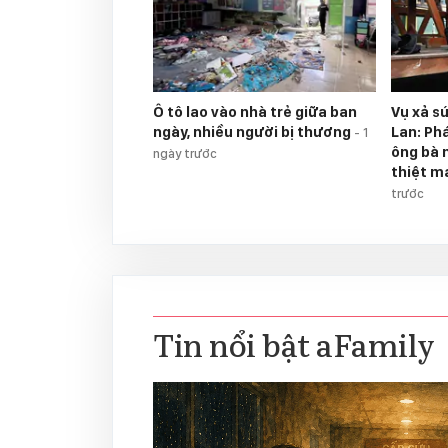
Ô tô lao vào nhà trẻ giữa ban
Vụ xả s
ngày, nhiều người bị thương
Lan: Ph
-
1
ông bà 
ngày trước
thiệt m
trước
Tin nổi bật aFamily