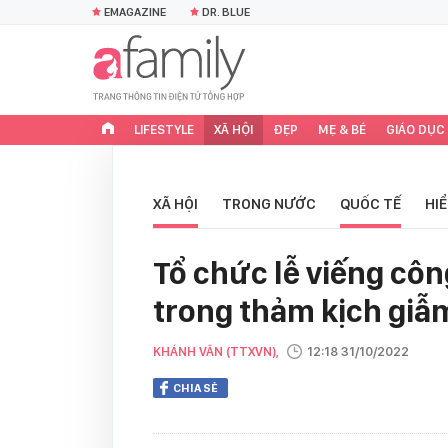
EMAGAZINE
DR. BLUE
LIFESTYLE
XÃ HỘI
ĐẸP
MẸ & BÉ
GIÁO DỤC
XÃ HỘI
TRONG NƯỚC
QUỐC TẾ
HI
Tổ chức lễ viếng cô
trong thảm kịch giẫ
KHÁNH VÂN (TTXVN),
12:18 31/10/2022
CHIA SẺ