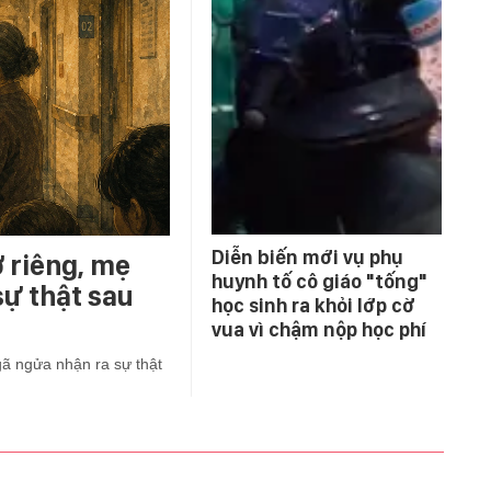
Diễn biến mới vụ phụ
ở riêng, mẹ
huynh tố cô giáo "tống"
ự thật sau
học sinh ra khỏi lớp cờ
vua vì chậm nộp học phí
gã ngửa nhận ra sự thật