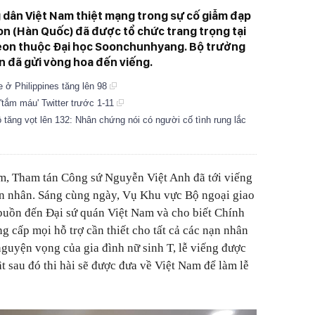
g dân Việt Nam thiệt mạng trong sự cố giẫm đạp
won (Hàn Quốc) đã được tổ chức trang trọng tại
heon thuộc Đại học Soonchunhyang. Bộ trưởng
n đã gửi vòng hoa đến viếng.
 ở Philippines tăng lên 98
'tắm máu' Twitter trước 1-11
tăng vọt lên 132: Nhân chứng nói có người cố tình rung lắc
m, Tham tán Công sứ Nguyễn Việt Anh đã tới viếng
ạn nhân. Sáng cùng ngày, Vụ Khu vực Bộ ngoại giao
buồn đến Đại sứ quán Việt Nam và cho biết Chính
 cấp mọi hỗ trợ cần thiết cho tất cả các nạn nhân
guyện vọng của gia đình nữ sinh T, lễ viếng được
t sau đó thi hài sẽ được đưa về Việt Nam để làm lễ