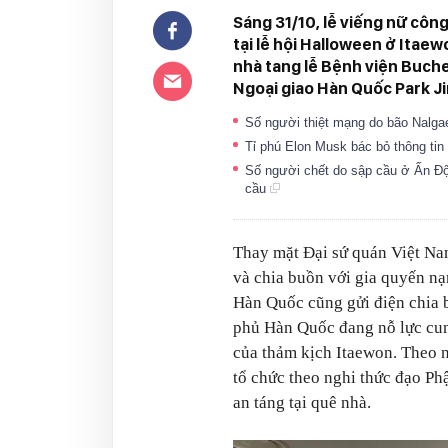
Sáng 31/10, lễ viếng nữ côn
tại lễ hội Halloween ở Itae
nhà tang lễ Bệnh viện Buc
Ngoại giao Hàn Quốc Park Ji
Số người thiệt mạng do bão Nalgae
Tỉ phú Elon Musk bác bỏ thông tin 
Số người chết do sập cầu ở Ấn Độ 
cầu
Thay mặt Đại sứ quán Việt Na
và chia buồn với gia quyến n
Hàn Quốc cũng gửi điện chia 
phủ Hàn Quốc đang nỗ lực cung
của thảm kịch Itaewon. Theo n
tổ chức theo nghi thức đạo Phậ
an táng tại quê nhà.