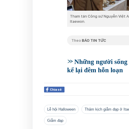
Tham tán Công sứ Nguyễn Việt An
Itaewon.
Theo
BÁO TIN TỨC
Những người sống 
kể lại đêm hỗn loạn
Chia sẻ
Lễ hội Halloween
Thảm kịch giẫm đạp ở Ita
giẫm đạp