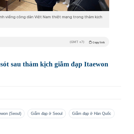
h viếng công dân Việt Nam thiệt mạng trong thảm kịch
(GMT +7)
Copy link
sót sau thảm kịch giẫm đạp Itaewon
ewon (Seoul)
Giẫm đạp ở Seoul
Giẫm đạp ở Hàn Quốc