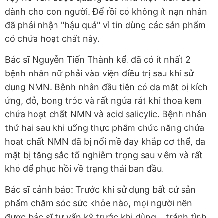
dành cho con người. Để rồi có không ít nạn nhân
đã phải nhận "hậu quả" vì tin dùng các sản phẩm
có chứa hoạt chất này.
Bác sĩ Nguyễn Tiến Thành kể, đã có ít nhất 2
bệnh nhân nữ phải vào viện điều trị sau khi sử
dụng NMN. Bệnh nhân đầu tiên có da mặt bị kích
ứng, đỏ, bong tróc và rất ngứa rát khi thoa kem
chứa hoạt chất NMN và acid salicylic. Bệnh nhân
thứ hai sau khi uống thực phẩm chức năng chứa
hoạt chất NMN đã bị nổi mề đay khắp cơ thể, da
mặt bị tăng sắc tố nghiêm trọng sau viêm và rất
khó để phục hồi về trạng thái ban đầu.
Bác sĩ cảnh báo: Trước khi sử dụng bất cứ sản
phẩm chăm sóc sức khỏe nào, mọi người nên
được bác sĩ tư vấn kỹ trước khi dùng... tránh tình