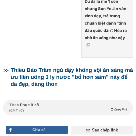
Dù đã là mẹ 1 con
nhưng Son Ye Jin vẫn
xinh đẹp, trẻ trung
chuẩn biệt danh “tình
đầu quốc dân”: Hóa ra
nhờ ăn uống như vậy
Thiều Bảo Trâm ngủ dậy không vội ăn sáng mà
ưu tiên uống 3 ly nước "bổ hơn sâm" này để
da đẹp, dáng thon
Theo
Phụ nữ số
Copy link
(GMT +7)
Chia sẻ
Sao chép link