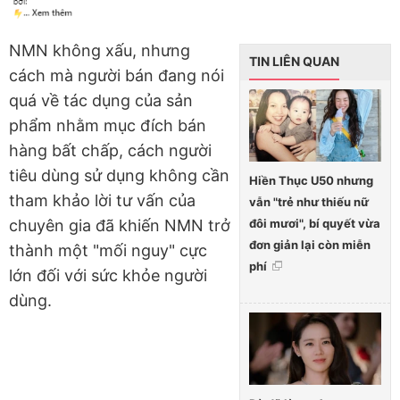
NMN không xấu, nhưng
TIN LIÊN QUAN
cách mà người bán đang nói
quá về tác dụng của sản
phẩm nhằm mục đích bán
hàng bất chấp, cách người
tiêu dùng sử dụng không cần
Hiền Thục U50 nhưng
tham khảo lời tư vấn của
vẫn "trẻ như thiếu nữ
đôi mươi", bí quyết vừa
chuyên gia đã khiến NMN trở
đơn giản lại còn miễn
thành một "mối nguy" cực
phí
lớn đối với sức khỏe người
dùng.