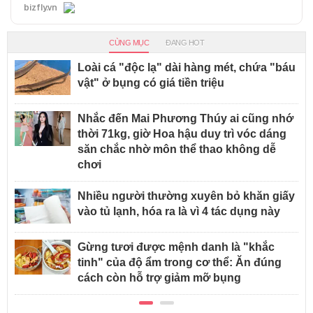
bizfly.vn
CÙNG MỤC
ĐANG HOT
Loài cá "độc lạ" dài hàng mét, chứa "báu
vật" ở bụng có giá tiền triệu
Nhắc đến Mai Phương Thúy ai cũng nhớ
thời 71kg, giờ Hoa hậu duy trì vóc dáng
săn chắc nhờ môn thể thao không dễ
chơi
Nhiều người thường xuyên bỏ khăn giấy
vào tủ lạnh, hóa ra là vì 4 tác dụng này
Gừng tươi được mệnh danh là "khắc
tinh" của độ ẩm trong cơ thể: Ăn đúng
cách còn hỗ trợ giảm mỡ bụng