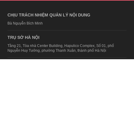
CHỊU TRÁCH NHIỆM QUẢN LÝ NỘI DUNG
Bà Nguyễn Bích Minh
TRỤ SỞ HÀ NỘI
Tầng 21, Tòa nhà Center Building, Hapulico Complex, Số 01, phố
Nguyễn Huy Tưởng, phường Thanh Xuân, thành phố Hà Nội
Email:
contact@afamily.vn |
Điện thoại:
024 7309 5555, máy lẻ 62.370
VPĐD TẠI TP.HCM
Tầng 4, Tòa nhà 123, số 127 Võ Văn Tần, Phường Xuân Hòa, TPHCM
Điện thoại:
028 7307 7979
Giấy phép thiết lập trang thông tin điện tử tổng hợp trên mạng số
2217/GP-TTĐT do Sở Thông tin và Truyền thông Hà Nội cấp ngày 10
tháng 4 năm 2019