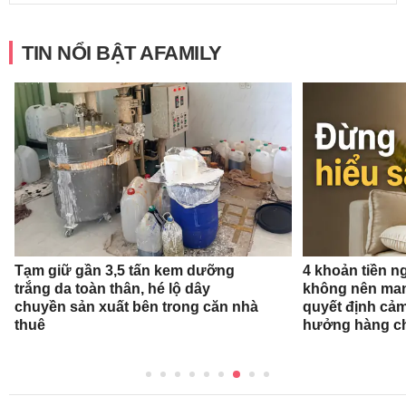
TIN NỔI BẬT AFAMILY
Tạm giữ gần 3,5 tấn kem dưỡng
4 khoản tiền n
trắng da toàn thân, hé lộ dây
không nên man
chuyền sản xuất bên trong căn nhà
quyết định cảm
thuê
hưởng hàng c