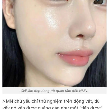
Giới làm đẹp đang rất quan tâm đến NMN.
NMN chủ yếu chỉ thử nghiệm trên động vật, dù
vậy nó vẫn được quảng cáo như một "tiên dược"