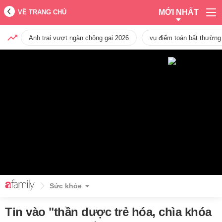
MỚI NHẤT
VỀ TRANG CHỦ
Anh trai vượt ngàn chông gai 2026
vụ điểm toán bất thường
Sức khỏe
Tin vào "thần dược trẻ hóa, chìa khóa