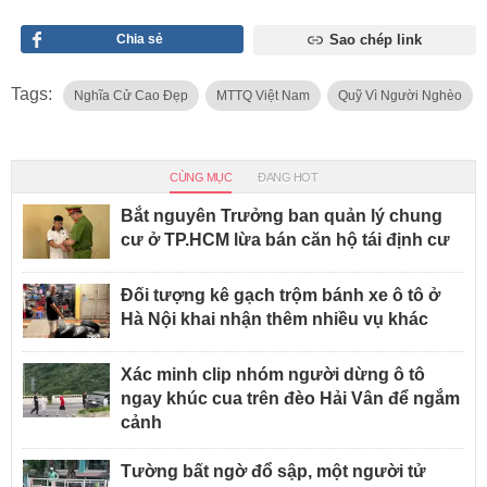
Chia sẻ
Sao chép link
Tags:
Nghĩa Cử Cao Đẹp
MTTQ Việt Nam
Quỹ Vì Người Nghèo
CÙNG MỤC
ĐANG HOT
Bắt nguyên Trưởng ban quản lý chung
cư ở TP.HCM lừa bán căn hộ tái định cư
Đối tượng kê gạch trộm bánh xe ô tô ở
Hà Nội khai nhận thêm nhiều vụ khác
Xác minh clip nhóm người dừng ô tô
ngay khúc cua trên đèo Hải Vân để ngắm
cảnh
Tường bất ngờ đổ sập, một người tử