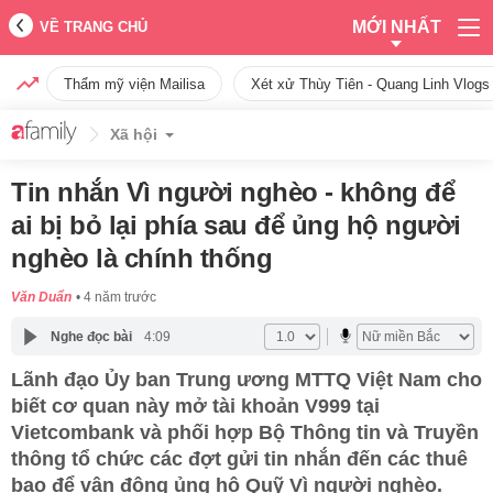
MỚI NHẤT
VỀ TRANG CHỦ
Thẩm mỹ viện Mailisa
Xét xử Thùy Tiên - Quang Linh Vlogs
Xã hội
Tin nhắn Vì người nghèo - không để
ai bị bỏ lại phía sau để ủng hộ người
nghèo là chính thống
Văn Duẩn
4 năm trước
Nghe đọc bài
4:09
Lãnh đạo Ủy ban Trung ương MTTQ Việt Nam cho
biết cơ quan này mở tài khoản V999 tại
Vietcombank và phối hợp Bộ Thông tin và Truyền
thông tổ chức các đợt gửi tin nhắn đến các thuê
bao để vận động ủng hộ Quỹ Vì người nghèo.