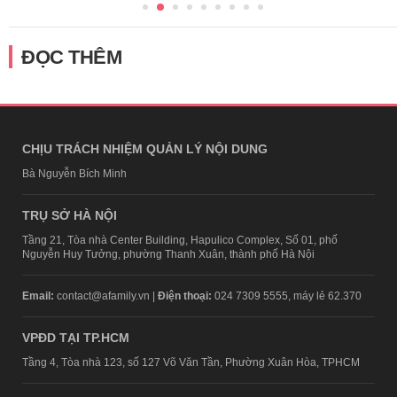
ĐỌC THÊM
CHỊU TRÁCH NHIỆM QUẢN LÝ NỘI DUNG
Bà Nguyễn Bích Minh
TRỤ SỞ HÀ NỘI
Tầng 21, Tòa nhà Center Building, Hapulico Complex, Số 01, phố
Nguyễn Huy Tưởng, phường Thanh Xuân, thành phố Hà Nội
Email:
contact@afamily.vn |
Điện thoại:
024 7309 5555, máy lẻ 62.370
VPĐD TẠI TP.HCM
Tầng 4, Tòa nhà 123, số 127 Võ Văn Tần, Phường Xuân Hòa, TPHCM