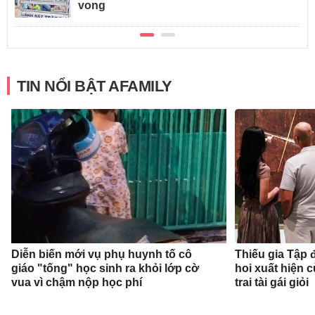
vong
TIN NỔI BẬT AFAMILY
Diễn biến mới vụ phụ huynh tố cô
Thiếu gia Tập
giáo "tống" học sinh ra khỏi lớp cờ
hoi xuất hiện 
vua vì chậm nộp học phí
trai tài gái giỏi