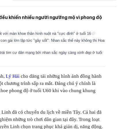
 đều khiến nhiều người ngưỡng mộ vì phong độ
 với màn khoe thân hình nuột nà "cực đỉnh" ở tuổi 16
on gái lớn lập tức "gây sốt": Nhan sắc thế này không thi Hoa
rái tim cư dân mạng bởi nhan sắc ngày càng xinh đẹp ở tuổi
nh,
Lý Hải
cho đăng tải những hình ảnh đồng hành
t chương trình sắp ra mắt. Đáng chú ý chính là
khoe phong độ ở tuổi U60 khi vào chung khung
Linh đã có chuyến du lịch về miền Tây. Cả hai đã
nghiệm những trò chơi dân gian tại đây. Trong loạt
uyền Linh chọn trang phục khá giản dị, năng động.