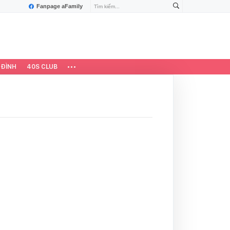
Fanpage aFamily
 ĐÌNH
40S CLUB