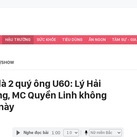
HẬU TRƯỜNG
SỨC KHỎE
TIÊU DÙNG
ĂN NGON
TÂM SỰ - GIA
/SHOW
à 2 quý ông U60: Lý Hải
ng, MC Quyền Linh không
 này
1:00
Nghe đọc bài