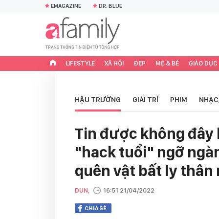
EMAGAZINE
DR. BLUE
LIFESTYLE
XÃ HỘI
ĐẸP
MẸ & BÉ
GIÁO DỤC
HẬU TRƯỜNG
GIẢI TRÍ
PHIM
NHẠC
Tin được không đây l
"hack tuổi" ngỡ ngà
quên vật bất ly thân
DUN,
16:51 21/04/2022
CHIA SẺ