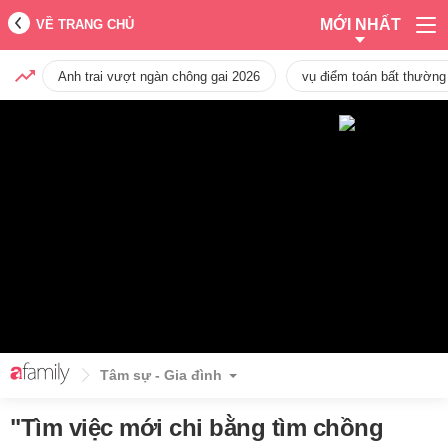
MỚI NHẤT
VỀ TRANG CHỦ
Anh trai vượt ngàn chông gai 2026
vụ điểm toán bất thường
Tâm sự - Gia đình
"Tìm việc mới chi bằng tìm chồng