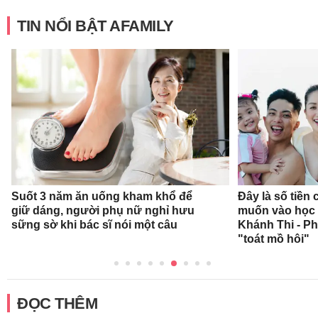
TIN NỔI BẬT AFAMILY
Suốt 3 năm ăn uống kham khổ để
Đây là số tiền
giữ dáng, người phụ nữ nghỉ hưu
muốn vào học 
sững sờ khi bác sĩ nói một câu
Khánh Thi - P
"toát mồ hôi"
ĐỌC THÊM