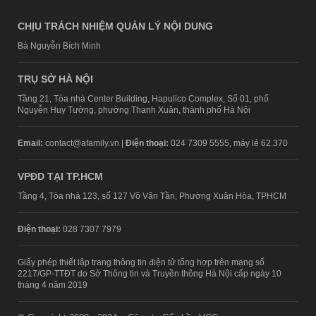
CHỊU TRÁCH NHIỆM QUẢN LÝ NỘI DUNG
Bà Nguyễn Bích Minh
TRỤ SỞ HÀ NỘI
Tầng 21, Tòa nhà Center Building, Hapulico Complex, Số 01, phố
Nguyễn Huy Tưởng, phường Thanh Xuân, thành phố Hà Nội
Email:
contact@afamily.vn |
Điện thoại:
024 7309 5555, máy lẻ 62.370
VPĐD TẠI TP.HCM
Tầng 4, Tòa nhà 123, số 127 Võ Văn Tần, Phường Xuân Hòa, TPHCM
Điện thoại:
028 7307 7979
Giấy phép thiết lập trang thông tin điện tử tổng hợp trên mạng số
2217/GP-TTĐT do Sở Thông tin và Truyền thông Hà Nội cấp ngày 10
tháng 4 năm 2019