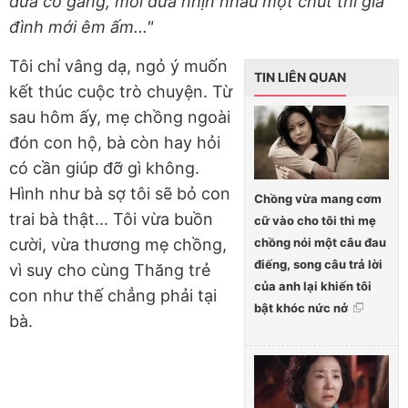
đứa cố gắng, mỗi đứa nhịn nhau một chút thì gia
đình mới êm ấm..."
Tôi chỉ vâng dạ, ngỏ ý muốn
TIN LIÊN QUAN
kết thúc cuộc trò chuyện. Từ
sau hôm ấy, mẹ chồng ngoài
đón con hộ, bà còn hay hỏi
có cần giúp đỡ gì không.
Hình như bà sợ tôi sẽ bỏ con
Chồng vừa mang cơm
trai bà thật... Tôi vừa buồn
cữ vào cho tôi thì mẹ
chồng nói một câu đau
cười, vừa thương mẹ chồng,
điếng, song câu trả lời
vì suy cho cùng Thăng trẻ
của anh lại khiến tôi
con như thế chẳng phải tại
bật khóc nức nở
bà.