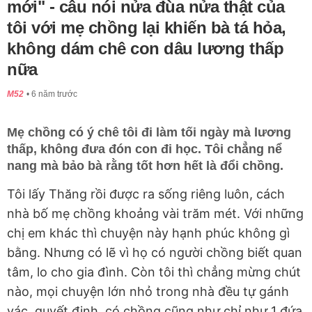
mới" - câu nói nửa đùa nửa thật của
tôi với mẹ chồng lại khiến bà tá hỏa,
không dám chê con dâu lương thấp
nữa
M52
6 năm trước
Mẹ chồng có ý chê tôi đi làm tối ngày mà lương
thấp, không đưa đón con đi học. Tôi chẳng nể
nang mà bảo bà rằng tốt hơn hết là đổi chồng.
Tôi lấy Thăng rồi được ra sống riêng luôn, cách
nhà bố mẹ chồng khoảng vài trăm mét. Với những
chị em khác thì chuyện này hạnh phúc không gì
bằng. Nhưng có lẽ vì họ có người chồng biết quan
tâm, lo cho gia đình. Còn tôi thì chẳng mừng chút
nào, mọi chuyện lớn nhỏ trong nhà đều tự gánh
vác, quyết định, có chồng cũng như chỉ như 1 đứa