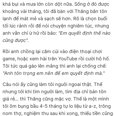
khá bụi và mưa lớn còn dột nữa. Sống ở đó được
khoảng vài tháng, tôi đã bàn với Thăng bắn tôn
lạnh để mát mẻ và sạch sẽ hơn. Rõ là chọn buổi
tối lúc rảnh rỗi để nói chuyện nghiêm túc, nhưng
anh vẫn chỉ ừ hử rồi bảo:
"Em quyết định thế nào
cũng được".
Rồi anh chồng lại cắm cúi vào điện thoại chơi
game, hoặc xem hài trên YouTube rồi cười hô hố.
Tôi tức quá gào lên mắng thì anh lại chống chế:
"Anh tôn trọng em nên để em quyết định mà."
Câu nói ấy cũng làm tôi nguôi ngoai thật. Thế
nhưng tới khi tìm người làm, tìm địa chỉ bán tôn
giá rẻ... thì Thăng cũng mặc vợ. Thế là một mình
tôi ôm bụng bầu 4-5 tháng tự lo liệu từ a-z, trông
nom thợ, nghiệm thu sau khi xong, thiếu tiền cũng