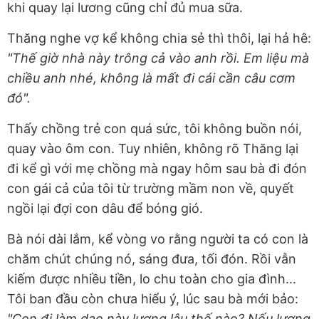
khi quay lại lương cũng chỉ đủ mua sữa.
Thăng nghe vợ kể không chia sẻ thì thôi, lại hả hê:
"Thế giờ nhà này trông cả vào anh rồi. Em liệu mà
chiều anh nhé, không là mất đi cái cần câu cơm
đó".
Thấy chồng trẻ con quá sức, tôi không buồn nói,
quay vào ôm con. Tuy nhiên, không rõ Thăng lại
đi kể gì với mẹ chồng mà ngay hôm sau bà đi đón
con gái cả của tôi từ trường mầm non về, quyết
ngồi lại đợi con dâu để bóng gió.
Bà nói dài lắm, kể vòng vo rằng người ta có con là
chăm chút chúng nó, sáng đưa, tối đón. Rồi vẫn
kiếm được nhiều tiền, lo chu toàn cho gia đình...
Tôi ban đầu còn chưa hiểu ý, lúc sau bà mới bảo:
"Con đi làm dạo này lương lậu thế nào? Nếu lương