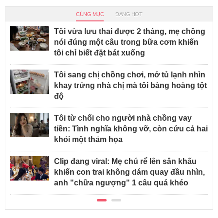
CÙNG MỤC
ĐANG HOT
Tôi vừa lưu thai được 2 tháng, mẹ chồng
nói đúng một câu trong bữa cơm khiến
tôi chỉ biết đặt bát xuống
Tôi sang chị chồng chơi, mở tủ lạnh nhìn
khay trứng nhà chị mà tôi bàng hoàng tột
độ
Tôi từ chối cho người nhà chồng vay
tiền: Tình nghĩa không vỡ, còn cứu cả hai
khỏi một thảm họa
Clip đang viral: Mẹ chú rể lên sân khấu
khiến con trai không dám quay đầu nhìn,
anh "chữa ngượng" 1 câu quá khéo