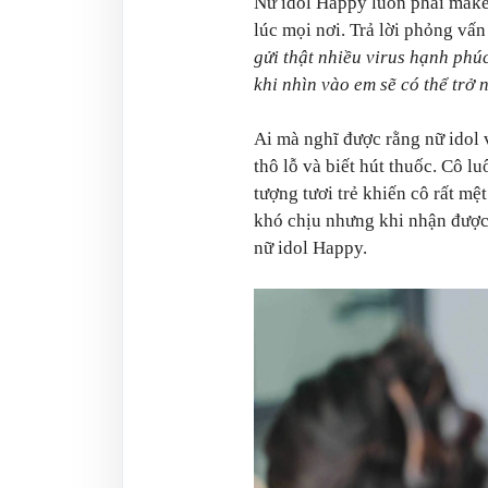
Nữ idol Happy luôn phải make 
lúc mọi nơi. Trả lời phỏng vấ
gửi thật nhiều virus hạnh ph
khi nhìn vào em sẽ có thể trở
Ai mà nghĩ được rằng nữ idol v
thô lỗ và biết hút thuốc. Cô l
tượng tươi trẻ khiến cô rất mệt
khó chịu nhưng khi nhận được đ
nữ idol Happy.