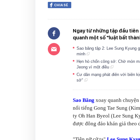
CHIA SẺ
Ngay từ những tập đầu tiên 
quanh một số "luật bất thàn
Sao băng tập 2: Lee Sung Kyung gặ
minh
Hẹn hò chốn công sở: Chờ mòn mắ
Jeong vì một điều
Cư dân mạng phát điên với biên kị
sở"
Sao Băng
xoay quanh chuyện t
nổi tiếng Gong Tae Sung (Kim
ty Oh Han Byeol (Lee Sung Ky
được đông đảo khán giả theo 
"Tiên nữ cử tạ"
Lee Sung Kyu