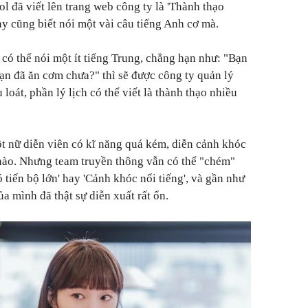
l đã viết lên trang web công ty là 'Thành thạo
ày cũng biết nói một vài câu tiếng Anh cơ mà.
 có thể nói một ít tiếng Trung, chẳng hạn như: "Bạn
ạn đã ăn cơm chưa?" thì sẽ được công ty quản lý
 loát, phần lý lịch có thể viết là thành thạo nhiều
ột nữ diễn viên có kĩ năng quá kém, diễn cảnh khóc
ào. Nhưng team truyền thông vẫn có thể "chém"
 tiến bộ lớn' hay 'Cảnh khóc nổi tiếng', và gần như
a mình đã thật sự diễn xuất rất ổn.