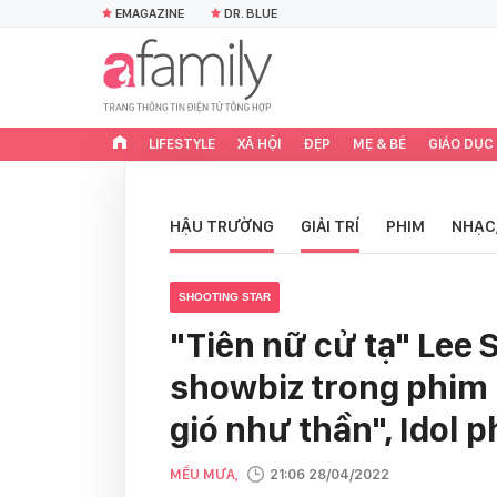
EMAGAZINE
DR. BLUE
LIFESTYLE
XÃ HỘI
ĐẸP
MẸ & BÉ
GIÁO DỤC
HẬU TRƯỜNG
GIẢI TRÍ
PHIM
NHẠC
SHOOTING STAR
"Tiên nữ cử tạ" Lee 
showbiz trong phim
gió như thần", Idol p
MỀU MƯA,
21:06 28/04/2022