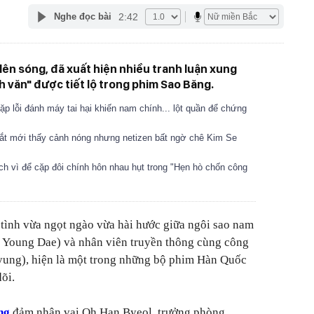
2:42
Nghe đọc bài
lên sóng, đã xuất hiện nhiều tranh luận xung
h văn" được tiết lộ trong phim Sao Băng.
p lỗi đánh máy tai hại khiến nam chính... lột quần để chứng
t mới thấy cảnh nóng nhưng netizen bất ngờ chê Kim Se
ch vì để cặp đôi chính hôn nhau hụt trong "Hẹn hò chốn công
ình vừa ngọt ngào vừa hài hước giữa ngôi sao nam
 Young Dae) và nhân viên truyền thông cùng công
ung), hiện là một trong những bộ phim Hàn Quốc
dõi.
ng
đảm nhận vai Oh Han Byeol, trưởng phòng