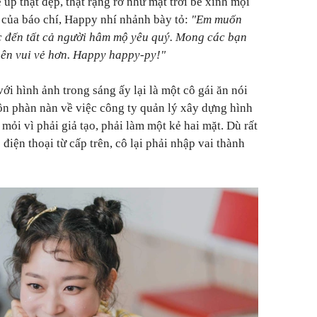
up thật đẹp, thật rạng rỡ như mặt trời bé xinh mọi
n của báo chí, Happy nhí nhảnh bày tỏ:
"Em muốn
úc đến tất cả người hâm mộ yêu quý. Mong các bạn
 nên vui vẻ hơn. Happy happy-py!"
ới hình ảnh trong sáng ấy lại là một cô gái ăn nói
uôn phàn nàn về việc công ty quản lý xây dựng hình
 mỏi vì phải giả tạo, phải làm một kẻ hai mặt. Dù rất
iện thoại từ cấp trên, cô lại phải nhập vai thành