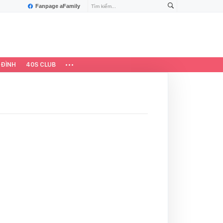
Fanpage aFamily
 ĐÌNH
40S CLUB