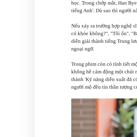
học. Trong chớp mắt, Han Byeo
tiếng Anh'. Dù sao thì người n
Nếu xảy ra trường hợp nghệ sĩ
có khỏe không?", "Tôi ổn", "B
diễn giải thành tiếng Trung lưu
ngoại ngữ.
Trong phim còn có tình tiết m
không hề cảm động một chút n
thành 'Kỹ năng diễn xuất đã có
người mộ đều tin thần tượng củ