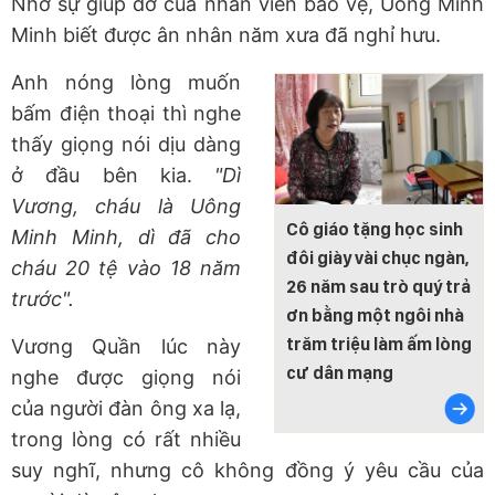
Nhờ sự giúp đỡ của nhân viên bảo vệ, Uông Minh
Minh biết được ân nhân năm xưa đã nghỉ hưu.
Anh nóng lòng muốn
bấm điện thoại thì nghe
thấy giọng nói dịu dàng
ở đầu bên kia.
"Dì
Vương, cháu là Uông
Cô giáo tặng học sinh
Minh Minh, dì đã cho
đôi giày vài chục ngàn,
cháu 20 tệ vào 18 năm
26 năm sau trò quý trả
trước".
ơn bằng một ngôi nhà
trăm triệu làm ấm lòng
Vương Quần lúc này
cư dân mạng
nghe được giọng nói
của người đàn ông xa lạ,
trong lòng có rất nhiều
suy nghĩ, nhưng cô không đồng ý yêu cầu của