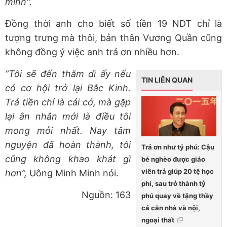
mình".
Đồng thời anh cho biết số tiền 19 NDT chỉ là
tượng trưng mà thôi, bản thân Vương Quần cũng
không đồng ý việc anh trả ơn nhiều hơn.
“Tôi sẽ đến thăm dì ấy nếu
TIN LIÊN QUAN
có cơ hội trở lại Bắc Kinh.
Trả tiền chỉ là cái cớ, mà gặp
lại ân nhân mới là điều tôi
mong mỏi nhất. Nay tâm
nguyện đã hoàn thành, tôi
Trả ơn như tỷ phú: Cậu
cũng không khao khát gì
bé nghèo được giáo
viên trả giúp 20 tệ học
hơn”,
Uông Minh Minh nói.
phí, sau trở thành tỷ
Nguồn: 163
phú quay về tặng thầy
cả căn nhà và nội,
ngoại thất