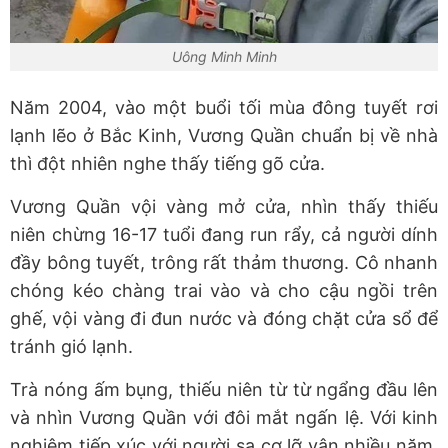
Uông Minh Minh
Năm 2004, vào một buổi tối mùa đông tuyết rơi
lạnh lẽo ở Bắc Kinh, Vương Quần chuẩn bị về nhà
thì đột nhiên nghe thấy tiếng gõ cửa.
Vương Quần vội vàng mở cửa, nhìn thấy thiếu
niên chừng 16-17 tuổi đang run rẩy, cả người dính
đầy bông tuyết, trông rất thảm thương. Cô nhanh
chóng kéo chàng trai vào và cho cậu ngồi trên
ghế, vội vàng đi đun nước và đóng chặt cửa sổ để
tránh gió lạnh.
Trà nóng ấm bụng, thiếu niên từ từ ngẩng đầu lên
và nhìn Vương Quần với đôi mắt ngấn lệ. Với kinh
nghiệm tiếp xúc với người sa cơ lỡ vận nhiều năm,