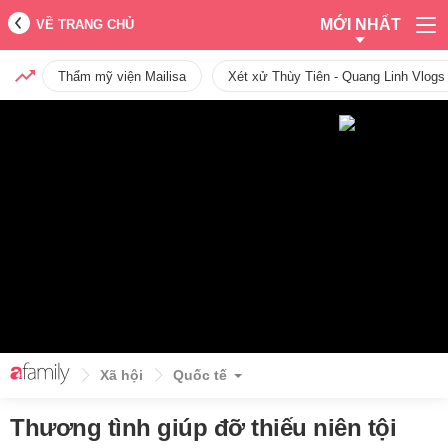
MỚI NHẤT
VỀ TRANG CHỦ
Thẩm mỹ viện Mailisa
Xét xử Thùy Tiên - Quang Linh Vlogs
Xã hội
Quốc tế
Thương tình giúp đỡ thiếu niên tội