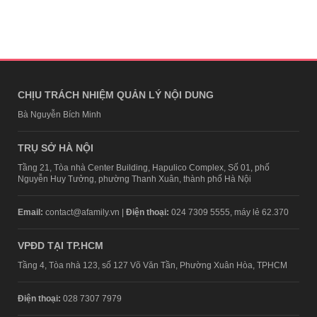
CHỊU TRÁCH NHIỆM QUẢN LÝ NỘI DUNG
Bà Nguyễn Bích Minh
TRỤ SỞ HÀ NỘI
Tầng 21, Tòa nhà Center Building, Hapulico Complex, Số 01, phố
Nguyễn Huy Tưởng, phường Thanh Xuân, thành phố Hà Nội
Email:
contact@afamily.vn |
Điện thoại:
024 7309 5555, máy lẻ 62.370
VPĐD TẠI TP.HCM
Tầng 4, Tòa nhà 123, số 127 Võ Văn Tần, Phường Xuân Hòa, TPHCM
Điện thoại:
028 7307 7979