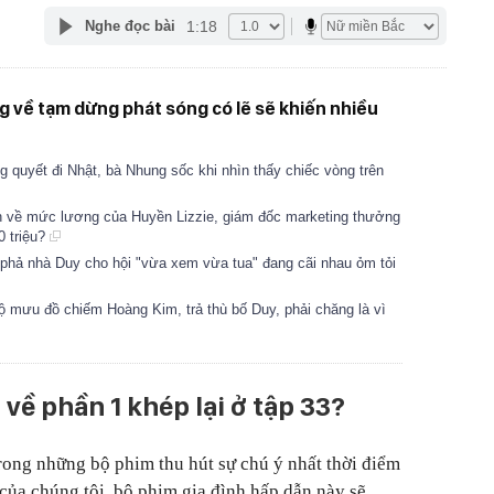
1:18
Nghe đọc bài
 về tạm dừng phát sóng có lẽ sẽ khiến nhiều
 quyết đi Nhật, bà Nhung sốc khi nhìn thấy chiếc vòng trên
n về mức lương của Huyền Lizzie, giám đốc marketing thưởng
0 triệu?
 phả nhà Duy cho hội "vừa xem vừa tua" đang cãi nhau ỏm tỏi
 mưu đồ chiếm Hoàng Kim, trả thù bố Duy, phải chăng là vì
ề phần 1 khép lại ở tập 33?
rong những bộ phim thu hút sự chú ý nhất thời điểm
 của chúng tôi, bộ phim gia đình hấp dẫn này sẽ