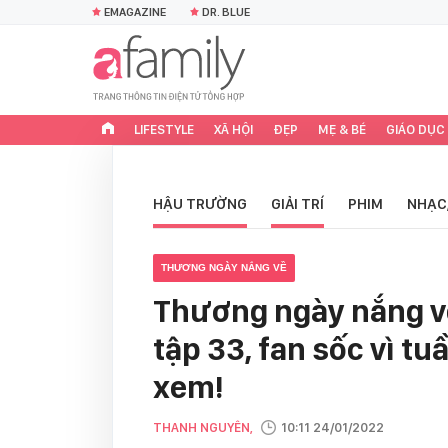
EMAGAZINE
DR. BLUE
LIFESTYLE
XÃ HỘI
ĐẸP
MẸ & BÉ
GIÁO DỤC
HẬU TRƯỜNG
GIẢI TRÍ
PHIM
NHẠC
THƯƠNG NGÀY NẮNG VỀ
Thương ngày nắng v
tập 33, fan sốc vì t
xem!
THANH NGUYÊN,
10:11 24/01/2022