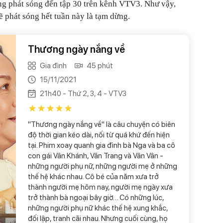
g phát sóng đến tập 30 trên kênh VTV3. Như vậy,
ẽ phát sóng hết tuần này là tạm dừng.
Thương ngày nắng về
Gia đình
45 phút
15/11/2021
21h40 - Thứ 2, 3, 4 - VTV3
"Thương ngày nắng về" là câu chuyện có biên
độ thời gian kéo dài, nối từ quá khứ đến hiện
tại. Phim xoay quanh gia đình bà Nga và ba cô
con gái Vân Khánh, Vân Trang và Vân Vân -
những người phụ nữ, những người mẹ ở những
thế hệ khác nhau. Cô bé của năm xưa trở
thành người mẹ hôm nay, người mẹ ngày xưa
trở thành bà ngoại bây giờ… Có những lúc,
những người phụ nữ khác thế hệ xung khắc,
đối lập, tranh cãi nhau. Nhưng cuối cùng, họ