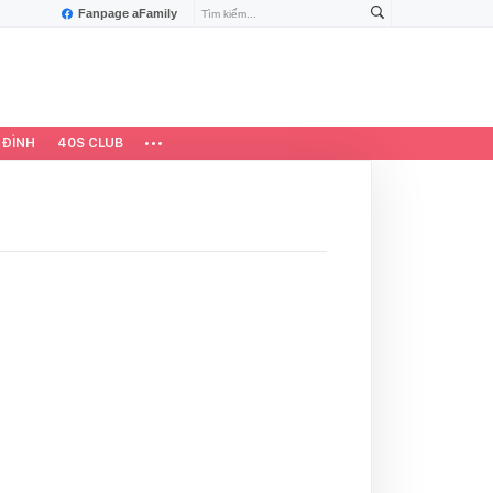
Fanpage aFamily
 ĐÌNH
40S CLUB