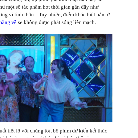
hư một số tác phẩm hot thời gian gần đây như
g vị tình thân... Tuy nhiên, điểm khác biệt nằm ở
nắng về
sẽ không được phát sóng liền mạch.
uất tiết lộ với chúng tôi, bộ phim dự kiến kết thúc