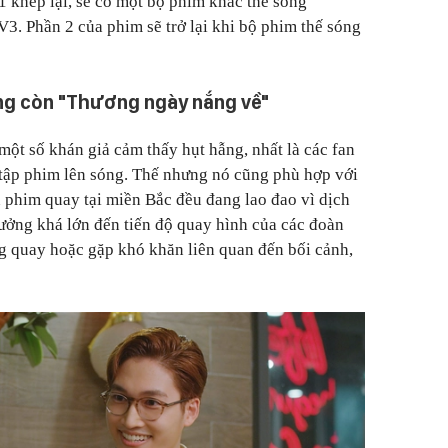
1 khép lại, sẽ có một bộ phim khác thế sóng
3. Phần 2 của phim sẽ trở lại khi bộ phim thế sóng
ông còn "Thương ngày nắng về"
một số khán giả cảm thấy hụt hẫng, nhất là các fan
 tập phim lên sóng. Thế nhưng nó cũng phù hợp với
n phim quay tại miền Bắc đều đang lao đao vì dịch
ưởng khá lớn đến tiến độ quay hình của các đoàn
g quay hoặc gặp khó khăn liên quan đến bối cảnh,