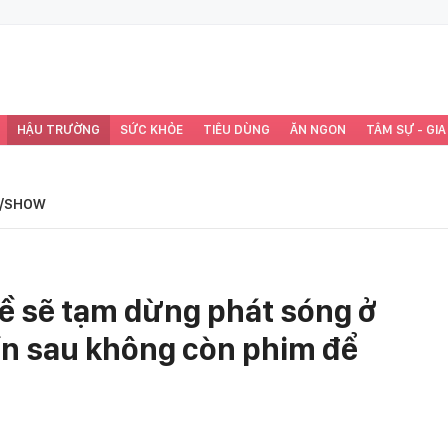
HẬU TRƯỜNG
SỨC KHỎE
TIÊU DÙNG
ĂN NGON
TÂM SỰ - GIA
/SHOW
ề sẽ tạm dừng phát sóng ở
uần sau không còn phim để