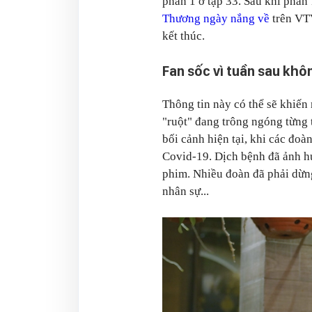
phần 1 ở tập 33. Sau khi phần 
Thương ngày nắng về
trên VTV
kết thúc.
Fan sốc vì tuần sau kh
Thông tin này có thể sẽ khiến 
"ruột" đang trông ngóng từng
bối cảnh hiện tại, khi các đoà
Covid-19. Dịch bệnh đã ảnh h
phim. Nhiều đoàn đã phải dừn
nhân sự...