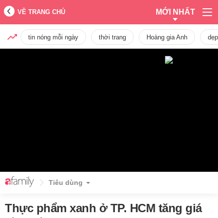
MỚI NHẤT
VỀ TRANG CHỦ
tin nóng mỗi ngày
thời trang
Hoàng gia Anh
dẹp
Tiêu dùng
Thực phẩm xanh ở TP. HCM tăng giá