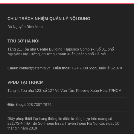
CHỊU TRÁCH NHIỆM QUẢN LÝ NỘI DUNG
Bà Nguyễn Bích Minh
TRỤ SỞ HÀ NỘI
Tầng 21, Tòa nhà Center Building, Hapulico Complex, Số 01, phố
Nguyễn Huy Tưởng, phường Thanh Xuân, thành phố Hà Nội
Email:
contact@afamily.vn |
Điện thoại:
024 7309 5555, máy lẻ 62.370
VPĐD TẠI TP.HCM
Tầng 4, Tòa nhà 123, số 127 Võ Văn Tần, Phường Xuân Hòa, TPHCM
Điện thoại:
028 7307 7979
Giấy phép thiết lập trang thông tin điện tử tổng hợp trên mạng số
2217/GP-TTĐT do Sở Thông tin và Truyền thông Hà Nội cấp ngày 10
tháng 4 năm 2019