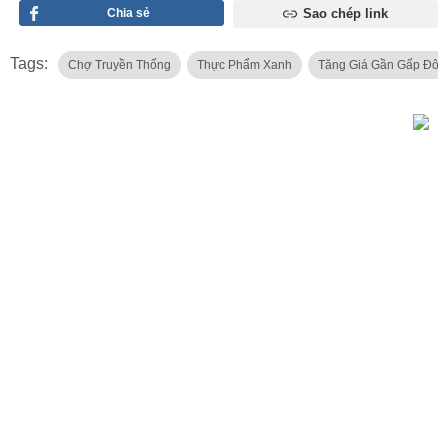
Chia sẻ
Sao chép link
Tags:
Chợ Truyền Thống
Thực Phẩm Xanh
Tăng Giá Gần Gấp Đôi