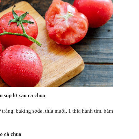
n súp lơ xào cà chua
ơ trắng, baking soda, thìa muối, 1 thìa hành tím, băm
o cà chua