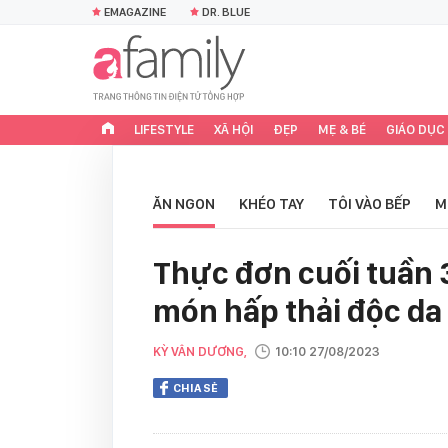
EMAGAZINE
DR. BLUE
LIFESTYLE
XÃ HỘI
ĐẸP
MẸ & BÉ
GIÁO DỤC
ĂN NGON
KHÉO TAY
TÔI VÀO BẾP
M
Thực đơn cuối tuần
món hấp thải độc da
KỲ VÂN DƯƠNG,
10:10 27/08/2023
CHIA SẺ