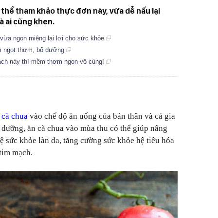
 thể tham khảo thực đơn này, vừa dễ nấu lại
à ai cũng khen.
ừa ngon miệng lại lợi cho sức khỏe
ịm ngọt thơm, bổ dưỡng
cách này thì mềm thơm ngon vô cùng!
g
cà chua
vào chế độ ăn uống của bản thân và cả gia
 dưỡng, ăn cà chua vào mùa thu có thể giúp nâng
ệ sức khỏe làn da, tăng cường sức khỏe hệ tiêu hóa
 tim mạch.