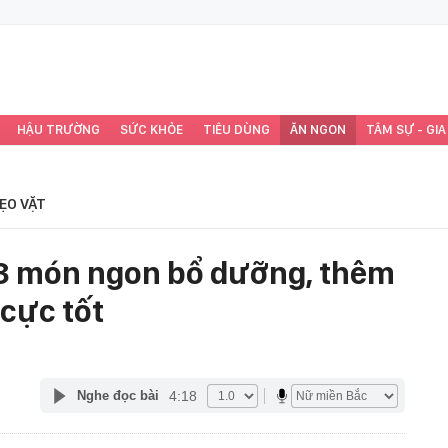
HẬU TRƯỜNG
SỨC KHỎE
TIÊU DÙNG
ĂN NGON
TÂM SỰ - GIA
ẸO VẶT
 3 món ngon bổ dưỡng, thêm
 cực tốt
4:18
Nghe đọc bài