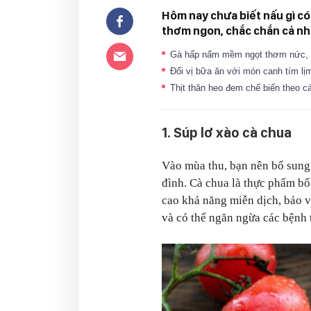
Hôm nay chưa biết nấu gì có
thơm ngon, chắc chắn cả nh
Gà hấp nấm mềm ngọt thơm nức, v
Đổi vị bữa ăn với món canh tím l
Thịt thăn heo đem chế biến theo 
1. Súp lơ xào cà chua
Vào mùa thu, bạn nên bổ sun
đình. Cà chua là thực phẩm bổ
cao khả năng miễn dịch, bảo v
và có thể ngăn ngừa các bệnh