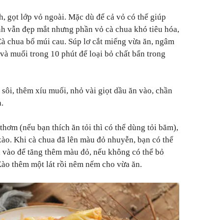
, gọt lớp vỏ ngoài. Mặc dù để cả vỏ có thể giúp
nh vẫn đẹp mắt nhưng phần vỏ cà chua khó tiêu hóa,
Cà chua bổ múi cau. Súp lơ cắt miếng vừa ăn, ngâm
và muối trong 10 phút để loại bỏ chất bẩn trong
sôi, thêm xíu muối, nhỏ vài giọt dầu ăn vào, chần
a.
hơm (nếu bạn thích ăn tỏi thì có thể dùng tỏi băm),
xào. Khi cà chua đã lên màu đỏ nhuyễn, bạn có thể
 vào để tăng thêm màu đỏ, nếu không có thể bỏ
 Xào thêm một lát rồi nêm nếm cho vừa ăn.