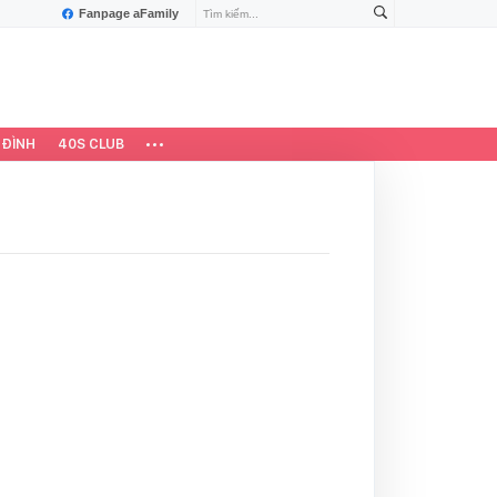
Fanpage aFamily
 ĐÌNH
40S CLUB