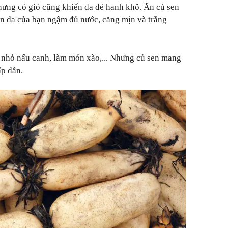
hưng có gió cũng khiến da dẻ hanh khô. Ăn củ sen
àn da của bạn ngậm đủ nước, căng mịn và trắng
t nhỏ nấu canh, làm món xào,... Nhưng củ sen mang
ấp dẫn.