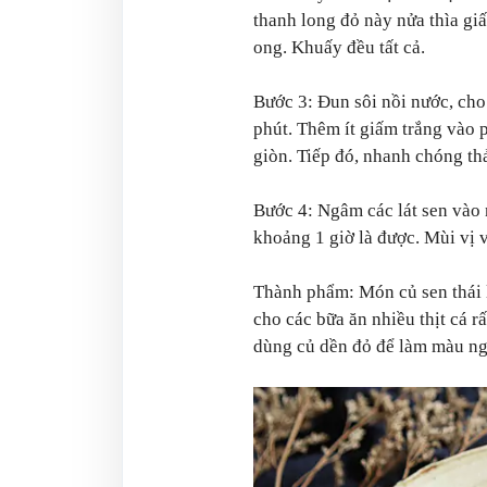
thanh long đỏ này nửa thìa giấ
ong. Khuấy đều tất cả.
Bước 3: Đun sôi nồi nước, cho
phút. Thêm ít giấm trắng vào 
giòn. Tiếp đó, nhanh chóng th
Bước 4: Ngâm các lát sen vào 
khoảng 1 giờ là được. Mùi vị v
Thành phẩm: Món củ sen thái l
cho các bữa ăn nhiều thịt cá r
dùng củ dền đỏ để làm màu ng