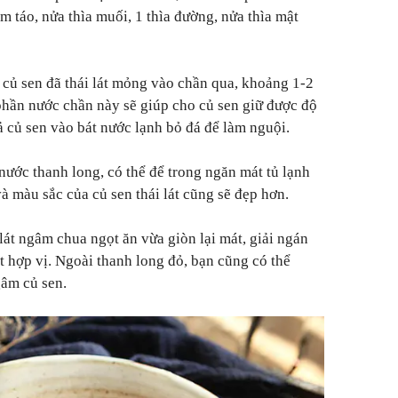
m táo, nửa thìa muối, 1 thìa đường, nửa thìa mật
 củ sen đã thái lát mỏng vào chần qua, khoảng 1-2
phần nước chần này sẽ giúp cho củ sen giữ được độ
ả củ sen vào bát nước lạnh bỏ đá để làm nguội.
nước thanh long, có thể để trong ngăn mát tủ lạnh
à màu sắc của củ sen thái lát cũng sẽ đẹp hơn.
át ngâm chua ngọt ăn vừa giòn lại mát, giải ngán
ất hợp vị. Ngoài thanh long đỏ, bạn cũng có thể
âm củ sen.