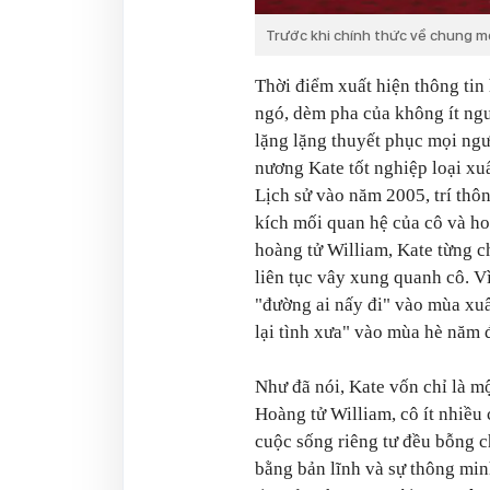
Trước khi chính thức về chung m
Thời điểm xuất hiện thông tin
ngó, dèm pha của không ít ng
lặng lặng thuyết phục mọi ng
nương Kate tốt nghiệp loại xu
Lịch sử vào năm 2005, trí thô
kích mối quan hệ của cô và h
hoàng tử William, Kate từng c
liên tục vây xung quanh cô. V
"đường ai nấy đi" vào mùa xu
lại tình xưa" vào mùa hè năm 
Như đã nói, Kate vốn chỉ là mộ
Hoàng tử William, cô ít nhiều 
cuộc sống riêng tư đều bỗng c
bằng bản lĩnh và sự thông min