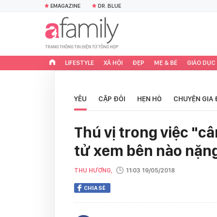
EMAGAZINE
DR. BLUE
LIFESTYLE
XÃ HỘI
ĐẸP
MẸ & BÉ
GIÁO DỤC
YÊU
CẶP ĐÔI
HẸN HÒ
CHUYỆN GIA 
Thú vị trong việc "c
tử xem bên nào nặn
THU HƯƠNG,
11:03 19/05/2018
CHIA SẺ