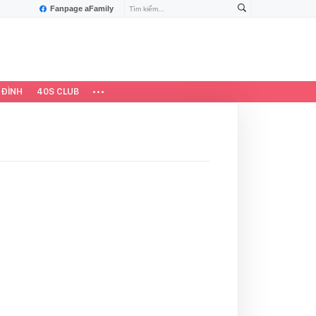
Fanpage aFamily
 ĐÌNH
40S CLUB