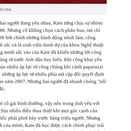
ột nhà.
 hai người đang yêu nhau, Kate từng chịu sự nhòm
ười. Nhưng cô không chọn cách phân bua, mà chỉ
ười bởi chính những hành động mình làm, công
ất sắc và là sinh viên danh dự của khoa Nghệ thuật
ng minh sắc sảo của Kate đã khiến những lời công
oàng tử nước Anh dần bay biến. Khi công khai yêu
hịu nhiều áp lực từ công chúng khi cánh paparazzi
ì những áp lực từ nhiều phía mà cặp đôi quyết định
ân năm 2007. Nhưng hai người đã nhanh chóng "nối
đó.
t cô gái bình thường, vậy nên trong tình yêu với
chịu nhiều điều thua thiệt khi mọi góc cạnh của
hốc phải phơi bày trước hàng triệu người. Nhưng
h của mình, Kate đã học được cách chinh phục trái