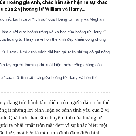
của Hoàng gia Anh, chắc hẳn sẽ nhận ra sự khác
u của 2 vị hoàng tử William và Harry...
a chiếc bánh cưới “lịch sử” của Hoàng tử Harry và Meghan
 đám cưới cực hoành tráng và xa hoa của hoàng tử Harry
của hoàng tử Harry và vị hôn thê xinh đẹp khiến công chúng
 tử Harry đã có danh sách dài bạn gái toàn những cô gái nóng
nắm tay người thương khi xuất hiện trước công chúng còn
ử” của mối tình cổ tích giữa hoàng tử Harry và hôn thê
ry đang trở thành tâm điểm của người dân toàn thế
ông ít những lời bình luận so sánh tình yêu của 2 vị
Anh. Quả thực, hai câu chuyện tình của hoàng tử
ời ta phải "mắt tròn mắt dẹt" vì sự khác biệt: một
ời thực, một bên là mối tình đình đám điển hình