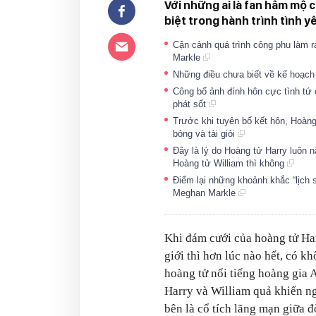
Với những ai là fan hâm mộ 
biệt trong hành trình tình yê
Cận cảnh quá trình công phu làm r
Markle
Những điều chưa biết về kế hoạch
Công bố ảnh đính hôn cực tình tứ 
phát sốt
Trước khi tuyên bố kết hôn, Hoàng
bỏng và tài giỏi
Đây là lý do Hoàng tử Harry luôn 
Hoàng tử William thì không
Điểm lại những khoảnh khắc “lịch s
Meghan Markle
Khi đám cưới của hoàng tử Har
giới thì hơn lúc nào hết, có kh
hoàng tử nổi tiếng hoàng gia 
Harry và William quả khiến ngư
bên là cổ tích lãng mạn giữa đ