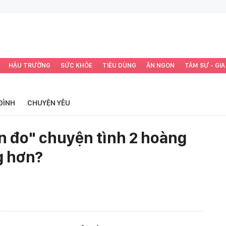
HẬU TRƯỜNG
SỨC KHỎE
TIÊU DÙNG
ĂN NGON
TÂM SỰ - GIA
ĐÌNH
CHUYỆN YÊU
ân đo" chuyện tình 2 hoàng
g hơn?