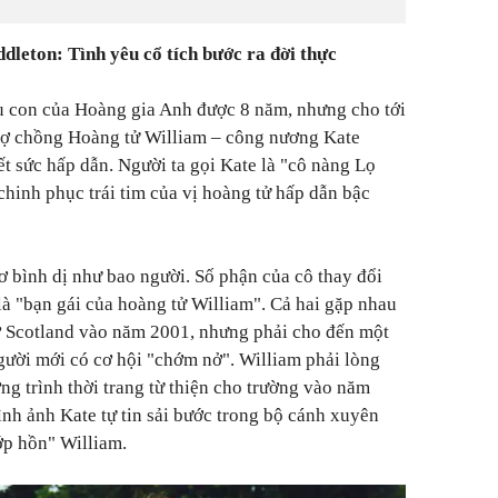
leton: Tình yêu cổ tích bước ra đời thực
âu con của Hoàng gia Anh được 8 năm, nhưng cho tới
vợ chồng Hoàng tử William – công nương Kate
t sức hấp dẫn. Người ta gọi Kate là "cô nàng Lọ
chinh phục trái tim của vị hoàng tử hấp dẫn bậc
ơ bình dị như bao người. Số phận của cô thay đổi
là "bạn gái của hoàng tử William". Cả hai gặp nhau
 ở Scotland vào năm 2001, nhưng phải cho đến một
người mới có cơ hội "chớm nở". William phải lòng
ng trình thời trang từ thiện cho trường vào năm
ình ảnh Kate tự tin sải bước trong bộ cánh xuyên
ớp hồn" William.