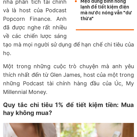
Mẹo dùng bình nóng
nhà phân tích tài chính
lạnh để tiết kiệm điện
và là host của Podcast
mà nước nóng vẫn "dư
Popcorn Finance. Anh
thừa"
đã được nghe rất nhiều
về các chiến lược sáng
tạo mà mọi người sử dụng để hạn chế chi tiêu của
họ.
Một trong những cuộc trò chuyện mà anh yêu
thích nhất đến từ Glen James, host của một trong
những Podcast tài chính hàng đầu của Úc, My
Millennial Money.
Quy tắc chi tiêu 1% để tiết kiệm tiền: Mua
hay không mua?