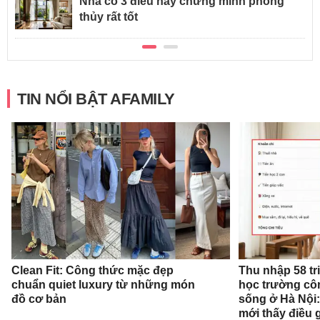
Nhà có 3 điều này chứng minh phong
thủy rất tốt
TIN NỔI BẬT AFAMILY
Clean Fit: Công thức mặc đẹp
Thu nhập 58 tr
chuẩn quiet luxury từ những món
học trường cô
đồ cơ bản
sống ở Hà Nội:
mới thấy điều 