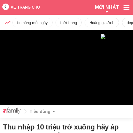
MỚI NHẤT
VỀ TRANG CHỦ
tin nóng mỗi ngày
thời trang
Hoàng gia Anh
dẹp
Tiêu dùng
Thu nhập 10 triệu trở xuống hãy áp