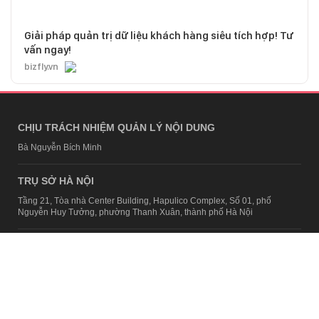
Giải pháp quản trị dữ liệu khách hàng siêu tích hợp! Tư
vấn ngay!
bizfly.vn
CHỊU TRÁCH NHIỆM QUẢN LÝ NỘI DUNG
Bà Nguyễn Bích Minh
TRỤ SỞ HÀ NỘI
Tầng 21, Tòa nhà Center Building, Hapulico Complex, Số 01, phố
Nguyễn Huy Tưởng, phường Thanh Xuân, thành phố Hà Nội
Email:
contact@afamily.vn |
Điện thoại:
024 7309 5555, máy lẻ 62.370
VPĐD TẠI TP.HCM
Tầng 4, Tòa nhà 123, số 127 Võ Văn Tần, Phường Xuân Hòa, TPHCM