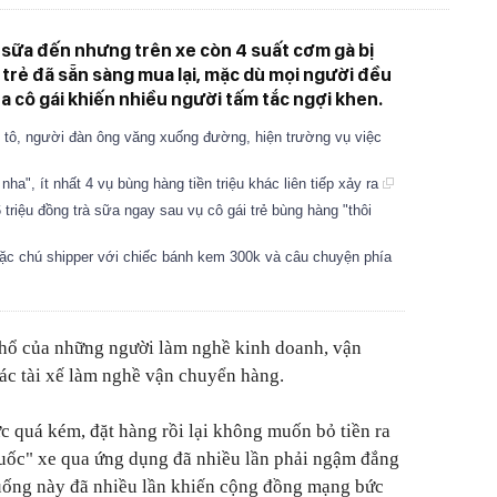
 sữa đến nhưng trên xe còn 4 suất cơm gà bị
 trẻ đã sẵn sàng mua lại, mặc dù mọi người đều
 cô gái khiến nhiều người tấm tắc ngợi khen.
 tô, người đàn ông văng xuống đường, hiện trường vụ việc
nha", ít nhất 4 vụ bùng hàng tiền triệu khác liên tiếp xảy ra
 triệu đồng trà sữa ngay sau vụ cô gái trẻ bùng hàng "thôi
ặc chú shipper với chiếc bánh kem 300k và câu chuyện phía
khổ của những người làm nghề kinh doanh, vận
các tài xế làm nghề vận chuyển hàng.
c quá kém, đặt hàng rồi lại không muốn bỏ tiền ra
cuốc" xe qua ứng dụng đã nhiều lần phải ngậm đắng
huống này đã nhiều lần khiến cộng đồng mạng bức