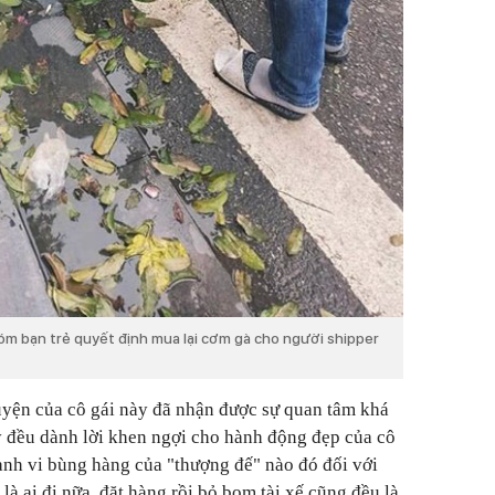
óm bạn trẻ quyết định mua lại cơm gà cho người shipper
uyện của cô gái này đã nhận được sự quan tâm khá
y đều dành lời khen ngợi cho hành động đẹp của cô
hành vi bùng hàng của "thượng đế" nào đó đối với
 là ai đi nữa, đặt hàng rồi bỏ bom tài xế cũng đều là