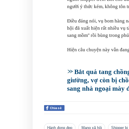
người ý thức kém, không tôn t
Điều đáng nói, vụ bom hàng n
hội đã xuất hiện rất nhiều vụ t
sang mồm'' rồi bùng trong phút
Hiện câu chuyện này vẫn đan
Bắt quả tang chồng
giường, vợ còn bị ch
sang nhà ngoại mày đi
Chia sẻ
hành đọng đẹp
mạng xã hội
shipper b