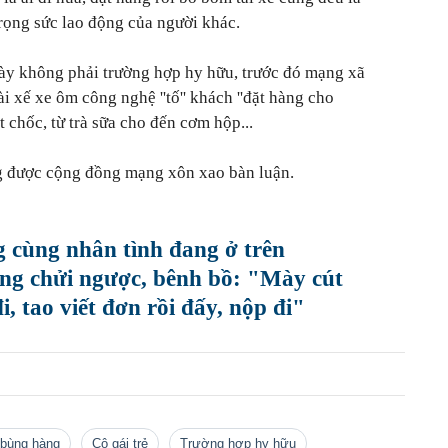
rọng sức lao động của người khác.
ày không phải trường hợp hy hữu, trước đó mạng xã
ài xế xe ôm công nghệ ''tố'' khách ''đặt hàng cho
 chốc, từ trà sữa cho đến cơm hộp...
g được cộng đồng mạng xôn xao bàn luận.
 cùng nhân tình đang ở trên
ồng chửi ngược, bênh bồ: "Mày cút
, tao viết đơn rồi đấy, nộp đi"
ị bùng hàng
cô gái trẻ
trường hợp hy hữu