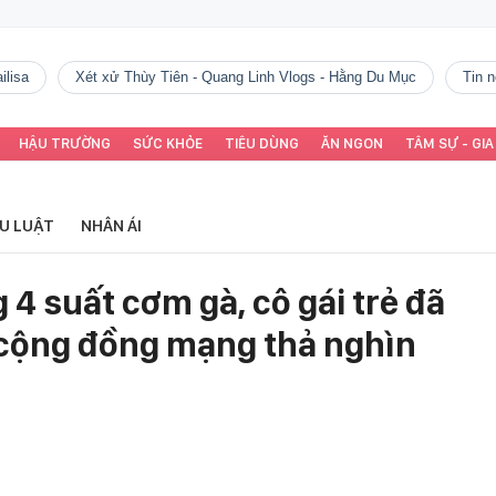
ilisa
Xét xử Thùy Tiên - Quang Linh Vlogs - Hằng Du Mục
tin
HẬU TRƯỜNG
SỨC KHỎE
TIÊU DÙNG
ĂN NGON
TÂM SỰ - GIA
ỂU LUẬT
NHÂN ÁI
 4 suất cơm gà, cô gái trẻ đã
 cộng đồng mạng thả nghìn