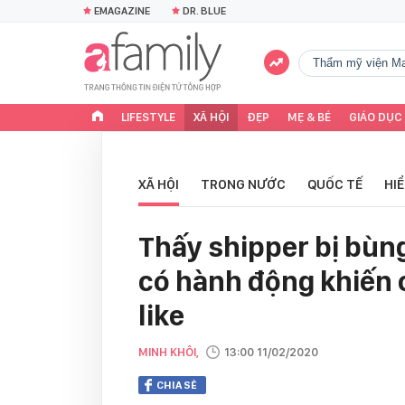
EMAGAZINE
DR. BLUE
Thẩm mỹ viện Ma
LIFESTYLE
XÃ HỘI
ĐẸP
MẸ & BÉ
GIÁO DỤC
XÃ HỘI
TRONG NƯỚC
QUỐC TẾ
HI
Thấy shipper bị bùng
có hành động khiến
like
MINH KHÔI,
13:00 11/02/2020
CHIA SẺ