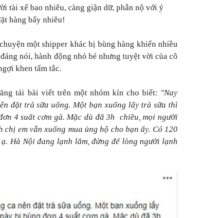
i tài xế bao nhiêu, càng giận dữ, phẫn nộ với ý
đặt hàng bấy nhiêu!
i chuyện một shipper khác bị bùng hàng khiến nhiều
đáng nói, hành động nhỏ bé nhưng tuyệt vời của cô
ngợi khen tấm tắc.
ăng tải bài viết trên một nhóm kín cho biết:
"Nay
ên đặt trà sữa uống. Một bạn xuống lấy trà sữa thì
đơn 4 suất cơm gà. Mặc dù đã 3h chiều, mọi người
h chị em vẫn xuống mua ủng hộ cho bạn ấy. Có 120
i ạ. Hà Nội đang lạnh lắm, đừng để lòng người lạnh