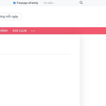
Fanpage aFamily
 nóng mỗi ngày
 ĐÌNH
40S CLUB