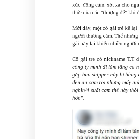
xúc, đồng cảm, xót xa cho ngườ
thức của các "thượng đế" khi 
Mới đây, một cô gái trẻ kể lạ
người thương cảm. Thế nhưng 
gái này lại khiến nhiều người 
Cô gái trẻ có nickname T.T đ
công ty mình đi làm tăng ca n
gặp bạn shipper này bị bùng 
đều ăn cơm rồi nhưng mấy an
nghìn/4 suất cơm thế này thô
hơn".