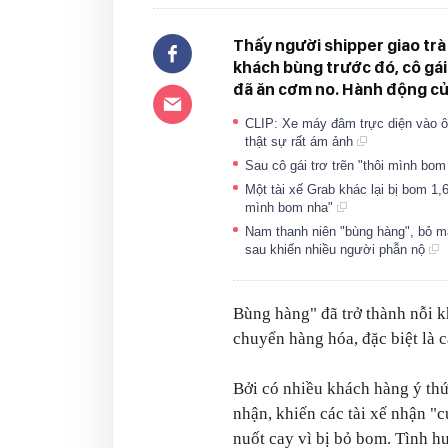
Thấy người shipper giao trà
khách bùng trước đó, cô gái
đã ăn cơm no. Hành động của
CLIP: Xe máy đâm trực diện vào ô
thật sự rất ám ảnh
Sau cô gái trơ trẽn "thôi mình bom 
Một tài xế Grab khác lại bị bom 1,6
mình bom nha"
Nam thanh niên "bùng hàng", bỏ m
sau khiến nhiều người phẫn nộ
Bùng hàng" đã trở thành nỗi 
chuyển hàng hóa, đặc biệt là 
Bởi có nhiều khách hàng ý thứ
nhận, khiến các tài xế nhận "
nuốt cay vì bị bỏ bom. Tình 