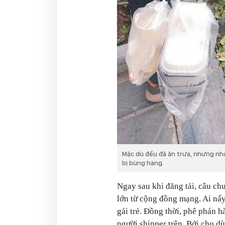
Mặc dù đều đã ăn trưa, nhưng nh
bị bùng hàng.
Ngay sau khi đăng tải, câu ch
lớn từ cộng đồng mạng. Ai nấ
gái trẻ. Đồng thời, phê phán 
người shipper trên. Bởi cho dù