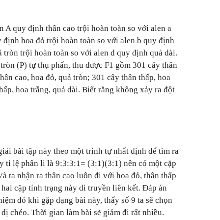
en A quy định thân cao trội hoàn toàn so với alen a
 định hoa đỏ trội hoàn toàn so với alen b quy định
 tròn trội hoàn toàn so với alen d quy định quả dài.
 tròn (P) tự thụ phấn, thu được F1 gồm 301 cây thân
thân cao, hoa đỏ, quả tròn; 301 cây thân thấp, hoa
thấp, hoa trắng, quả dài. Biết rằng không xảy ra đột
iải bài tập này theo một trình tự nhất định để tìm ra
y tỉ lệ phân li là 9:3:3:1= (3:1)(3:1) nên có một cặp
Và ta nhận ra thân cao luôn đi với hoa đỏ, thân thấp
 hai cặp tính trạng này di truyền liên kết. Đáp án
iệm đó khi gặp dạng bài này, thấy số 9 ta sẽ chọn
 dị chéo. Thời gian làm bài sẽ giảm đi rất nhiều.