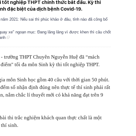
i tốt nghiệp THPT chính thức bắt đầu. Kỳ thi
ảnh đặc biệt của dịch bệnh Covid-19.
0 năm 2021: Nếu sai thì phúc khảo ở đâu, tỉnh nào đã công bố
quay xe" ngoạn mục: Đang lâng lâng vì được khen thì câu chốt
hanh
à - trường THPT Chuyên Nguyễn Huệ đã “mách
 điểm" tối đa môn Sinh kỳ thi tốt nghiệp THPT.
ia môn Sinh học gồm 40 câu với thời gian 50 phút.
đếm số nhận định đúng nên thực tế thí sinh phải rất
n, nắm chắc lí thuyết mới có khả năng đạt trên 9
ài thi trắc nghiệm khách quan thực chất là một
thí sinh.