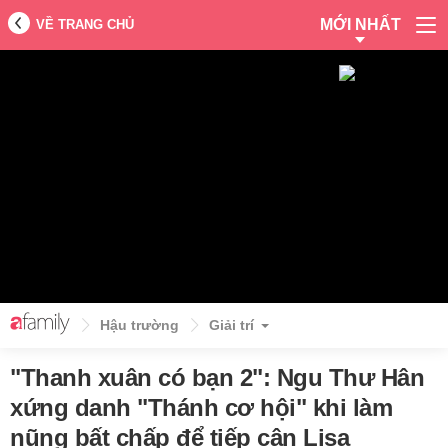
MỚI NHẤT
VỀ TRANG CHỦ
Hậu trường
Giải trí
"Thanh xuân có bạn 2": Ngu Thư Hân
xứng danh "Thánh cơ hội" khi làm
nũng bất chấp để tiếp cận Lisa