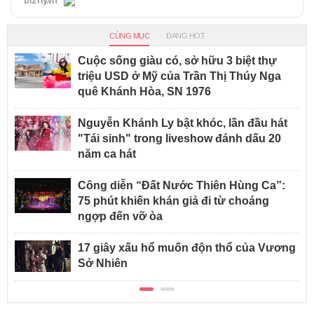
bizfly.vn
CÙNG MỤC
ĐANG HOT
Cuộc sống giàu có, sở hữu 3 biệt thự
triệu USD ở Mỹ của Trần Thị Thúy Nga
quê Khánh Hòa, SN 1976
Nguyễn Khánh Ly bật khóc, lần đầu hát
"Tái sinh" trong liveshow đánh dấu 20
năm ca hát
Công diễn “Đất Nước Thiên Hùng Ca”:
75 phút khiến khán giả đi từ choáng
ngợp đến vỡ òa
17 giây xấu hổ muốn độn thổ của Vương
Sở Nhiên