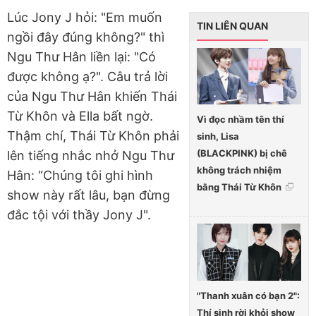
Lúc Jony J hỏi: "Em muốn
TIN LIÊN QUAN
ngồi đây đúng không?" thì
Ngu Thư Hân liền lại: "Có
được không ạ?". Câu trả lời
của Ngu Thư Hân khiến Thái
Từ Khôn và Ella bất ngờ.
Vì đọc nhầm tên thí
Thậm chí, Thái Từ Khôn phải
sinh, Lisa
(BLACKPINK) bị chê
lên tiếng nhắc nhở Ngu Thư
không trách nhiệm
Hân: “Chúng tôi ghi hình
bằng Thái Từ Khôn
show này rất lâu, bạn đừng
đắc tội với thầy Jony J".
"Thanh xuân có bạn 2":
Thí sinh rời khỏi show