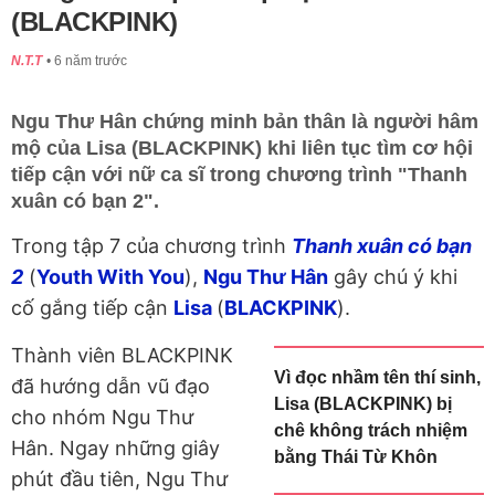
(BLACKPINK)
N.T.T
6 năm trước
Ngu Thư Hân chứng minh bản thân là người hâm
mộ của Lisa (BLACKPINK) khi liên tục tìm cơ hội
tiếp cận với nữ ca sĩ trong chương trình "Thanh
xuân có bạn 2".
Trong tập 7 của chương trình
Thanh xuân có bạn
2
(
Youth With You
),
Ngu Thư Hân
gây chú ý khi
cố gắng tiếp cận
Lisa
(
BLACKPINK
).
Thành viên BLACKPINK
Vì đọc nhầm tên thí sinh,
đã hướng dẫn vũ đạo
Lisa (BLACKPINK) bị
cho nhóm Ngu Thư
chê không trách nhiệm
Hân. Ngay những giây
bằng Thái Từ Khôn
phút đầu tiên, Ngu Thư