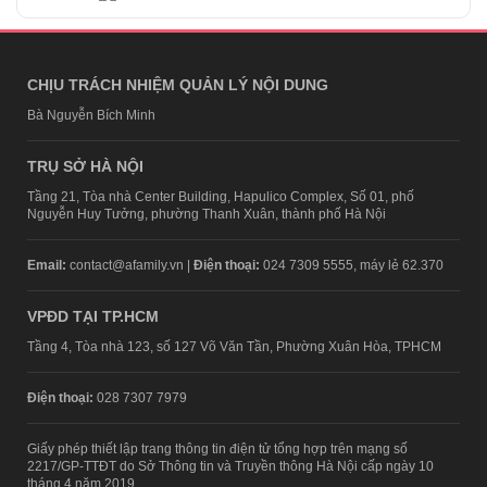
CHỊU TRÁCH NHIỆM QUẢN LÝ NỘI DUNG
Bà Nguyễn Bích Minh
TRỤ SỞ HÀ NỘI
Tầng 21, Tòa nhà Center Building, Hapulico Complex, Số 01, phố
Nguyễn Huy Tưởng, phường Thanh Xuân, thành phố Hà Nội
Email:
contact@afamily.vn |
Điện thoại:
024 7309 5555, máy lẻ 62.370
VPĐD TẠI TP.HCM
Tầng 4, Tòa nhà 123, số 127 Võ Văn Tần, Phường Xuân Hòa, TPHCM
Điện thoại:
028 7307 7979
Giấy phép thiết lập trang thông tin điện tử tổng hợp trên mạng số
2217/GP-TTĐT do Sở Thông tin và Truyền thông Hà Nội cấp ngày 10
tháng 4 năm 2019