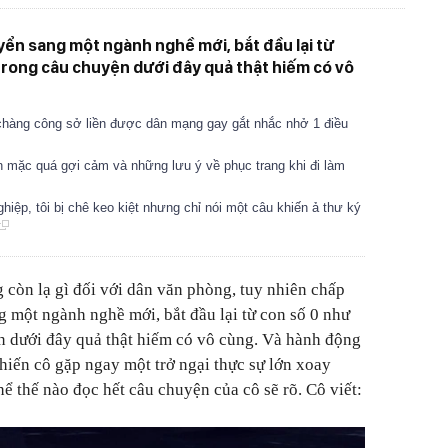
ển sang một ngành nghề mới, bắt đầu lại từ
trong câu chuyện dưới đây quả thật hiếm có vô
 chàng công sở liền được dân mạng gay gắt nhắc nhở 1 điều
n mặc quá gợi cảm và những lưu ý về phục trang khi đi làm
iệp, tôi bị chê keo kiệt nhưng chỉ nói một câu khiến ả thư ký
 còn lạ gì đối với dân văn phòng, tuy nhiên chấp
 một ngành nghề mới, bắt đầu lại từ con số 0 như
n dưới đây quả thật hiếm có vô cùng. Và hành động
hiến cô gặp ngay một trở ngại thực sự lớn xoay
ể thế nào đọc hết câu chuyện của cô sẽ rõ. Cô viết: