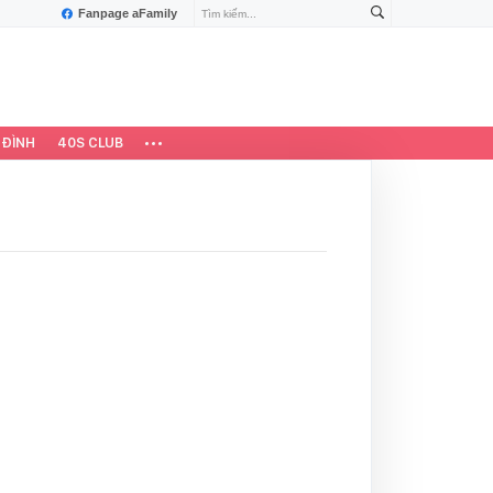
Fanpage aFamily
 ĐÌNH
40S CLUB