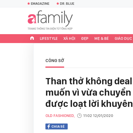
EMAGAZINE
DR. BLUE
LIFESTYLE
XÃ HỘI
ĐẸP
MẸ & BÉ
GIÁO DỤC
CÔNG SỞ
Than thở không dea
muốn vì vừa chuyển
được loạt lời khuyê
OLD FASHIONED,
11:02 12/01/2020
CHIA SẺ