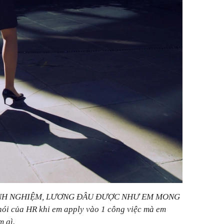
INH NGHIỆM, LƯƠNG ĐÂU ĐƯỢC NHƯ EM MONG
ói của HR khi em apply vào 1 công việc mà em
m gì.