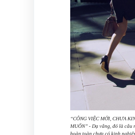
“CÔNG VIỆC MỚI, CHƯA K
MUỐN” - Dạ vâng, đó là câu n
hoàn toàn chưa có kinh nghiệ