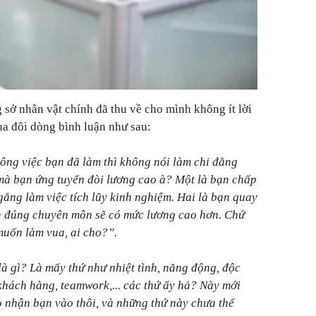
 sở nhân vật chính đã thu về cho mình không ít lời
a đôi dòng bình luận như sau:
ông việc bạn đã làm thì không nói làm chi đằng
mà bạn ứng tuyển đòi lương cao à? Một là bạn chấp
gắng làm việc tích lũy kinh nghiệm. Hai là bạn quay
ển đúng chuyên môn sẽ có mức lương cao hơn. Chứ
muốn làm vua, ai cho?”.
là gì? Là mấy thứ như nhiệt tình, năng động, độc
hách hàng, teamwork,... các thứ ấy hả? Này mới
 họ nhận bạn vào thôi, và những thứ này chưa thể