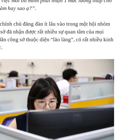
 việc mới thì mình phải nhận 1 mức lương thấp cho
làm hay sao ạ?”.
chính chủ đăng đàn ít lâu vào trong một hội nhóm
sở đã nhận được rất nhiều sự quan tâm của mọi
dân công sở thuộc diện “lão làng”, có rất nhiều kinh
c.