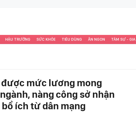
HẬU TRƯỜNG
SỨC KHỎE
TIÊU DÙNG
ĂN NGON
TÂM SỰ - GIA
l được mức lương mong
 ngành, nàng công sở nhận
n bổ ích từ dân mạng