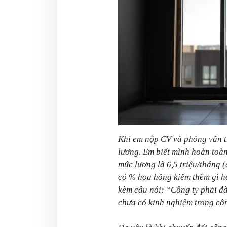
Khi em nộp CV và phỏng vấn tr
lương. Em biết mình hoàn toà
mức lương là 6,5 triệu/tháng 
có % hoa hồng kiếm thêm gì hế
kèm câu nói: “Công ty phải đ
chưa có kinh nghiệm trong cô