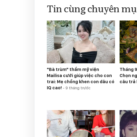
Tin cùng chuyên mụ
"Bà trùm" thẩm mỹ viện
Tháng 9
Mailisa cưới giúp việc cho con
Chọn nga
trai: Mẹ chồng khen con dâu có
câu trả 
IQ cao!
-
9 tháng trước