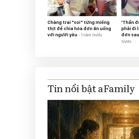
Chàng trai "soi" từng miếng
'Thần đ
thịt để chia hóa đơn ăn uống
phải đi
với người yêu
đơn sau
-
1 năm trước
trước
Tin nổi bật aFamily