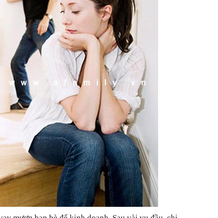
ay mượn bạn bè để kinh doanh. Sau vài vụ đầu, chị