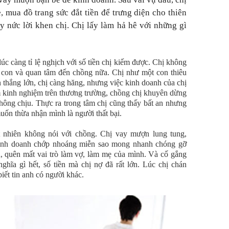
, mua đồ trang sức đắt tiền để trưng diện cho thiên
ậy nức lời khen chị. Chị lấy làm hả hê với những gì
 lúc càng tỉ lệ nghịch với số tiền chị kiếm được. Chị không
i con và quan tâm đến chồng nữa. Chị như một con thiêu
ần thắng lớn, chị càng hăng, nhưng việc kinh doanh của chị
 kinh nghiệm trên thương trường, chồng chị khuyên dừng
 không chịu. Thực ra trong tâm chị cũng thấy bất an nhưng
uốn thừa nhận mình là người thất bại.
t nhiên không nói với chồng. Chị vay mượn lung tung,
kinh doanh chớp nhoáng miễn sao mong nhanh chóng gỡ
h, quên mất vai trò làm vợ, làm mẹ của mình. Và cố gắng
hĩa gì hết, số tiền mà chị nợ đã rất lớn. Lúc chị chán
biết tin anh có người khác.