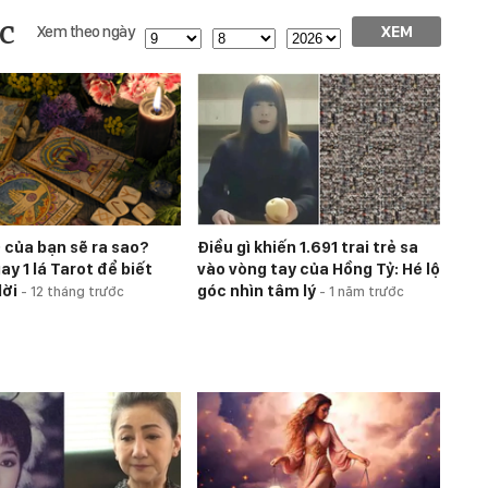
c
Xem theo ngày
XEM
 của bạn sẽ ra sao?
Điều gì khiến 1.691 trai trẻ sa
y 1 lá Tarot để biết
vào vòng tay của Hồng Tỷ: Hé lộ
lời
góc nhìn tâm lý
-
12 tháng trước
-
1 năm trước