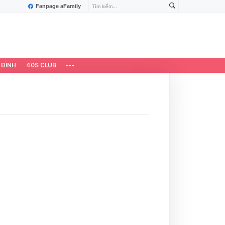
Fanpage aFamily
 ĐÌNH
40S CLUB