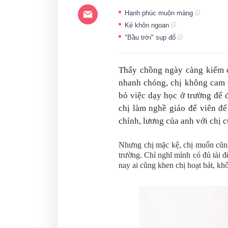
Hạnh phúc muộn màng
Kẻ khôn ngoan
"Bầu trời" sụp đổ
Thấy chồng ngày càng kiếm đ
nhanh chóng, chị không cam c
bỏ việc dạy học ở trường để 
chị làm nghề giáo để viên để
chính, lương của anh với chị c
Nhưng chị mặc kệ, chị muốn cũn
trường. Chỉ nghĩ mình có đủ tài 
nay ai cũng khen chị hoạt bát, khôn