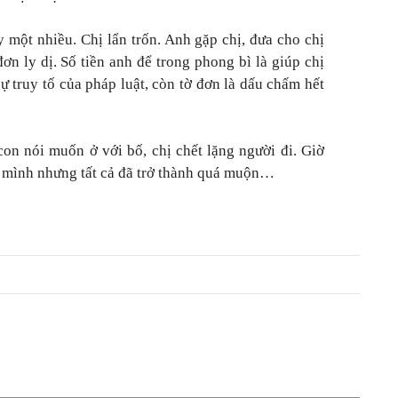
 một nhiều. Chị lẩn trốn. Anh gặp chị, đưa cho chị
ơn ly dị. Số tiền anh để trong phong bì là giúp chị
sự truy tố của pháp luật, còn tờ đơn là dấu chấm hết
con nói muốn ở với bố, chị chết lặng người đi. Giờ
a mình nhưng tất cả đã trở thành quá muộn…