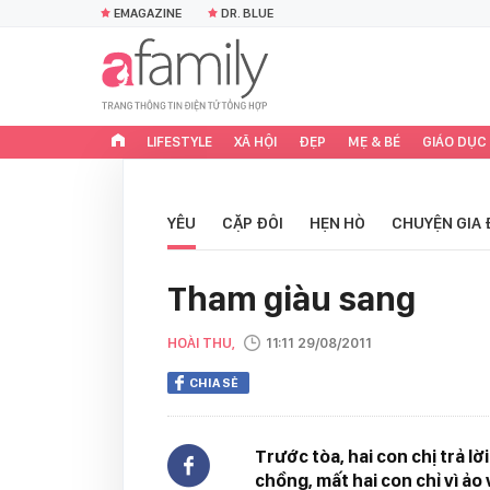
EMAGAZINE
DR. BLUE
LIFESTYLE
XÃ HỘI
ĐẸP
MẸ & BÉ
GIÁO DỤC
YÊU
CẶP ĐÔI
HẸN HÒ
CHUYỆN GIA 
Tham giàu sang
HOÀI THU,
11:11 29/08/2011
CHIA SẺ
Trước tòa, hai con chị trả lời
chồng, mất hai con chỉ vì ảo