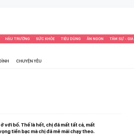
HẬU TRƯỜNG
SỨC KHỎE
TIÊU DÙNG
ĂN NGON
TÂM SỰ - GIA
ĐÌNH
CHUYỆN YÊU
 ở với bố. Thế là hết, chị đã mất tất cả, mất
 vọng tiền bạc mà chị đã mê mải chạy theo.