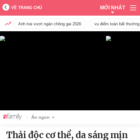
MỚI NHẤT
VỀ TRANG CHỦ
Anh trai vượt ngàn chông gai 2026
vụ điểm toán bất thường
Ăn ngon
Thải độc cơ thể, da sáng mịn