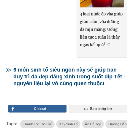
3 loại nước ép vừa giúp
giảm cân, vừa dưỡng
da mịn màng: Uống
liên tục 1 tuần là thấy
ngay kết quả!
6 món sinh tố siêu ngon này sẽ giúp bạn
duy trì da đẹp dáng xinh trong suốt dịp Tết -
nguyên liệu lại vô cùng quen thuộc!
Chia sẻ
Sao chép link
Tags:
Thanh Lọc Cơ Thể
Xay Sinh Tố
Ăn Để Đẹp
Hướng Dẫn Nấ