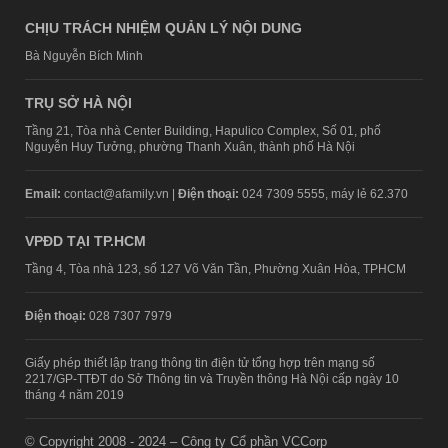
CHỊU TRÁCH NHIỆM QUẢN LÝ NỘI DUNG
Bà Nguyễn Bích Minh
TRỤ SỞ HÀ NỘI
Tầng 21, Tòa nhà Center Building, Hapulico Complex, Số 01, phố
Nguyễn Huy Tưởng, phường Thanh Xuân, thành phố Hà Nội
Email:
contact@afamily.vn |
Điện thoại:
024 7309 5555, máy lẻ 62.370
VPĐD TẠI TP.HCM
Tầng 4, Tòa nhà 123, số 127 Võ Văn Tần, Phường Xuân Hòa, TPHCM
Điện thoại:
028 7307 7979
Giấy phép thiết lập trang thông tin điện tử tổng hợp trên mạng số
2217/GP-TTĐT do Sở Thông tin và Truyền thông Hà Nội cấp ngày 10
tháng 4 năm 2019
© Copyright 2008 - 2024 – Công ty Cổ phần VCCorp