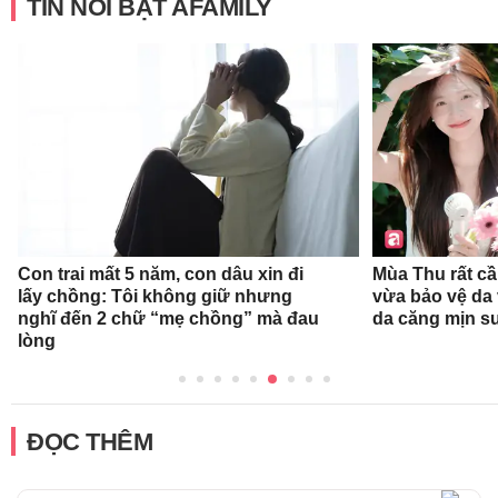
TIN NỔI BẬT AFAMILY
Con trai mất 5 năm, con dâu xin đi
Mùa Thu rất c
lấy chồng: Tôi không giữ nhưng
vừa bảo vệ da
nghĩ đến 2 chữ “mẹ chồng” mà đau
da căng mịn s
lòng
ĐỌC THÊM