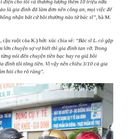
i điện cho tôi và thương lượng thêm 10 triệu nữa
bảo là gia đình đã làm đơn nên công an, mọi việc để
không nhận bất cứ bồi thường nào từ bác sĩ”,
bà M.
cậu ruột của K.) bức xúc chia sẻ:
“Bác sĩ L. có gặp
 lớn chuyện sợ vợ biết thì gia đình tan vỡ. Trong
 từng nói đến chuyện tiền bạc hay ra giá bồi
a đình tôi tống tiền. Vì vậy nên chiều 3/10 cả gia
ám hỏi cho rõ ràng".