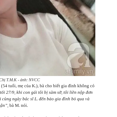
Chị T.M.K - ảnh: NVCC
(54 tuổi, mẹ của K.), bà cho biết gia đình không có
ối 27/9, khi con gái tôi bị sàm sỡ, tôi liền nộp đơn
 cùng ngày bác sĩ L. đến bảo gia đình bỏ qua và
hận”,
bà M. nói.