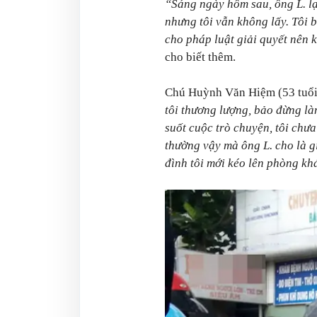
“Sáng ngày hôm sau, ông L. lạ
nhưng tôi vẫn không lấy. Tôi 
cho pháp luật giải quyết nên 
cho biết thêm.
Chú Huỳnh Văn Hiệm (53 tuổi, 
tôi thương lượng, bảo đừng làm
suốt cuộc trò chuyện, tôi chưa
thường vậy mà ông L. cho là gi
đình tôi mới kéo lên phòng kh