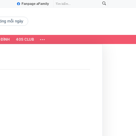
Fanpage aFamily
 nóng mỗi ngày
 ĐÌNH
40S CLUB