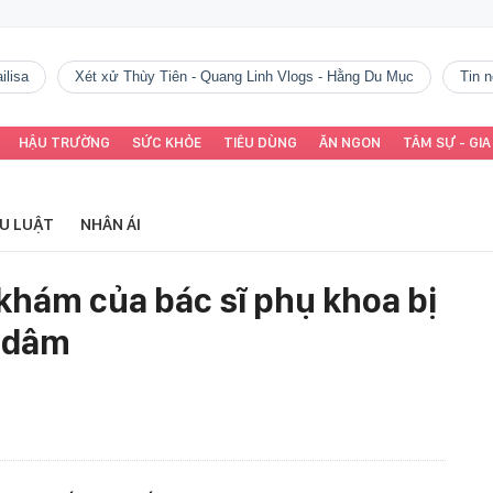
ilisa
Xét xử Thùy Tiên - Quang Linh Vlogs - Hằng Du Mục
tin
HẬU TRƯỜNG
SỨC KHỎE
TIÊU DÙNG
ĂN NGON
TÂM SỰ - GIA
ỂU LUẬT
NHÂN ÁI
khám của bác sĩ phụ khoa bị
p dâm