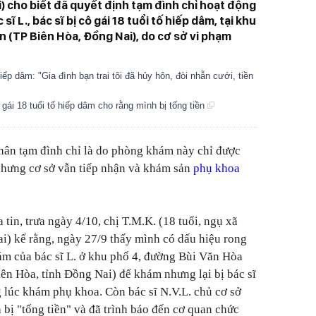
i) cho biết đã quyết định tạm đình chỉ hoạt động
 L., bác sĩ bị cô gái 18 tuổi tố hiếp dâm, tại khu
 (TP Biên Hòa, Đồng Nai), do cơ sở vi phạm
iếp dâm: "Gia đình bạn trai tôi đã hủy hôn, đòi nhẫn cưới, tiền
gái 18 tuổi tố hiếp dâm cho rằng mình bị tống tiền
nhân tạm đình chỉ là do phòng khám này chỉ được
hưng cơ sở vẫn tiếp nhận và khám sản
phụ khoa
 tin, trưa ngày 4/10, chị T.M.K. (18 tuổi, ngụ xã
i) kể rằng, ngày 27/9 thấy mình có dấu hiệu rong
ám của bác sĩ L. ở khu phố 4, đường Bùi Văn Hòa
n Hòa, tỉnh Đồng Nai) để khám nhưng lại bị bác sĩ
 lúc khám phụ khoa. Còn bác sĩ N.V.L. chủ cơ sở
bị "tống tiền" và đã trình báo đến cơ quan chức