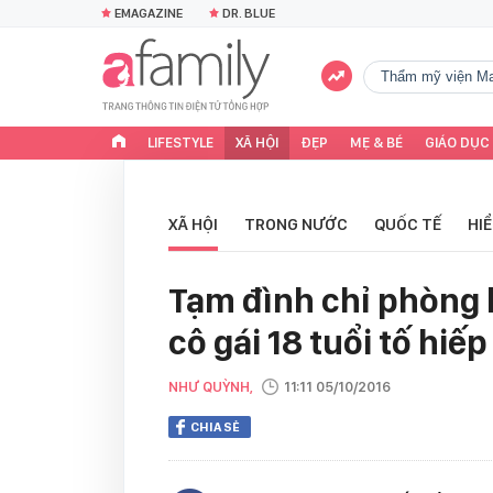
EMAGAZINE
DR. BLUE
Thẩm mỹ viện Ma
LIFESTYLE
XÃ HỘI
ĐẸP
MẸ & BÉ
GIÁO DỤC
XÃ HỘI
TRONG NƯỚC
QUỐC TẾ
HI
Tạm đình chỉ phòng 
cô gái 18 tuổi tố hiế
NHƯ QUỲNH,
11:11 05/10/2016
CHIA SẺ