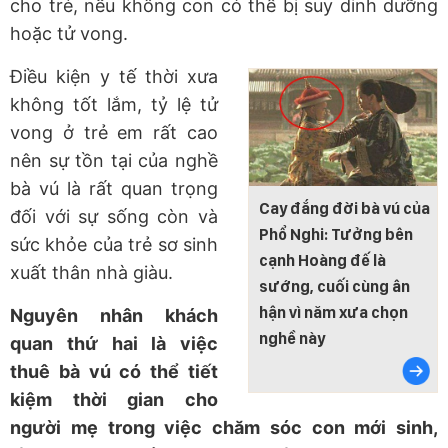
cho trẻ, nếu không con có thể bị suy dinh dưỡng
hoặc tử vong.
Điều kiện y tế thời xưa
không tốt lắm, tỷ lệ tử
vong ở trẻ em rất cao
nên sự tồn tại của nghề
bà vú là rất quan trọng
Cay đắng đời bà vú của
đối với sự sống còn và
Phổ Nghi: Tưởng bên
sức khỏe của trẻ sơ sinh
cạnh Hoàng đế là
xuất thân nhà giàu.
sướng, cuối cùng ân
hận vì năm xưa chọn
Nguyên nhân khách
nghề này
quan thứ hai là việc
thuê bà vú có thể tiết
kiệm thời gian cho
người mẹ trong việc chăm sóc con mới sinh,