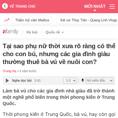
MỚI NHẤT
VỀ TRANG CHỦ
Thẩm mỹ viện Mailisa
Xét xử Thùy Tiên - Quang Linh Vlogs
Xã hội
Quốc tế
Tại sao phụ nữ thời xưa rõ ràng có thể
cho con bú, nhưng các gia đình giàu
thường thuê bà vú về nuôi con?
Trung Hạ
3 năm trước
Nghe đọc bài
3:41
Làm bà vú cho các gia đình nhà giàu đã trở thành
một nghề phổ biến trong thời phong kiến ở Trung
Quốc.
Thời phong kiến ở Trung Quốc, bà vú, hay còn gọi