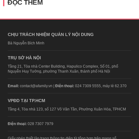
ĐỌC THÊM
CHỊU TRÁCH NHIỆM QUẢN LÝ NỘI DUNG
Bà Nguyễn Bích Minh
TRỤ SỞ HÀ NỘI
Tầng 21, Tòa nhà Center Building, Hapulico Complex, Số 01, phố
Nguyễn Huy Tưởng, phường Thanh Xuân, thành phố Hà Nội
Email:
contact@afamily.vn |
Điện thoại:
024 7309 5555, máy lẻ 62.370
VPĐD TẠI TP.HCM
Tầng 4, Tòa nhà 123, số 127 Võ Văn Tần, Phường Xuân Hòa, TPHCM
Điện thoại:
028 7307 7979
Giấy phép thiết lập trang thông tin điện tử tổng hợp trên mạng số