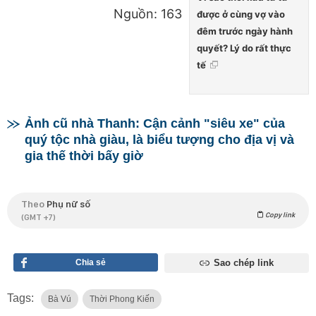
Nguồn: 163
được ở cùng vợ vào
đêm trước ngày hành
quyết? Lý do rất thực
tế
Ảnh cũ nhà Thanh: Cận cảnh "siêu xe" của
quý tộc nhà giàu, là biểu tượng cho địa vị và
gia thế thời bấy giờ
Theo
Phụ nữ số
Copy link
(GMT +7)
Chia sẻ
Sao chép link
Tags:
Bà Vú
Thời Phong Kiến