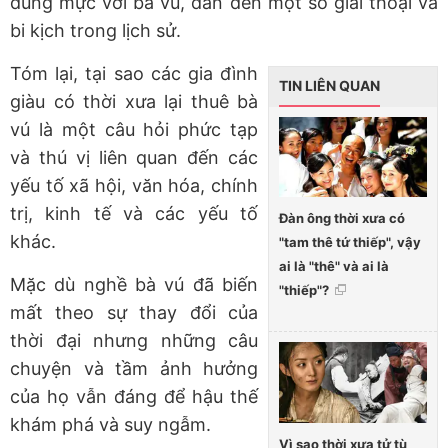
đúng mực với bà vú, dẫn đến một số giai thoại và
bi kịch trong lịch sử.
Tóm lại, tại sao các gia đình
TIN LIÊN QUAN
giàu có thời xưa lại thuê bà
vú là một câu hỏi phức tạp
và thú vị liên quan đến các
yếu tố xã hội, văn hóa, chính
trị, kinh tế và các yếu tố
Đàn ông thời xưa có
khác.
"tam thê tứ thiếp", vậy
ai là "thê" và ai là
Mặc dù nghề bà vú đã biến
"thiếp"?
mất theo sự thay đổi của
thời đại nhưng những câu
chuyện và tầm ảnh hưởng
của họ vẫn đáng để hậu thế
khám phá và suy ngẫm.
Vì sao thời xưa tử tù