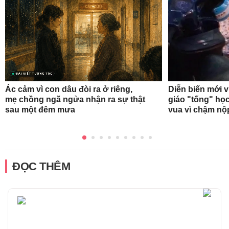
Ác cảm vì con dâu đòi ra ở riêng,
Diễn biến mới 
mẹ chồng ngã ngửa nhận ra sự thật
giáo "tống" học
sau một đêm mưa
vua vì chậm nộ
ĐỌC THÊM