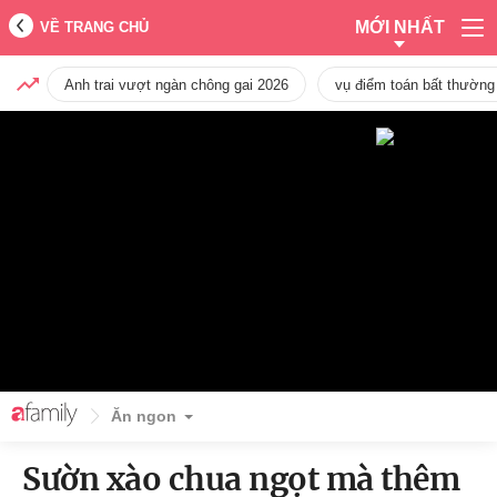
MỚI NHẤT
VỀ TRANG CHỦ
Anh trai vượt ngàn chông gai 2026
vụ điểm toán bất thường
Ăn ngon
Sườn xào chua ngọt mà thêm