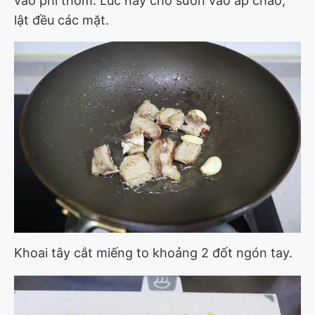
vào phi thơm. Lúc này cho sườn vào áp chảo,
lật đều các mặt.
Khoai tây cắt miếng to khoảng 2 đốt ngón tay.