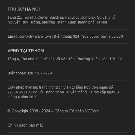
TRỤ SỞ HÀ NỘI
Tầng 21, Tòa nhà Center Building, Hapulico Complex, Số 01, phố
Nguyễn Huy Tưởng, phường Thanh Xuân, thành phố Hà Nội
Email:
contact@afamily.vn |
Điện thoại:
024 7309 5555, máy lẻ 62.370
VPĐD TẠI TP.HCM
Tầng 4, Tòa nhà 123, số 127 Võ Văn Tần, Phường Xuân Hòa, TPHCM
Điện thoại:
028 7307 7979
Giấy phép thiết lập trang thông tin điện tử tổng hợp trên mạng số
2217/GP-TTĐT do Sở Thông tin và Truyền thông Hà Nội cấp ngày 10
tháng 4 năm 2019
© Copyright 2008 - 2024 – Công ty Cổ phần VCCorp
Chính sách bảo mật