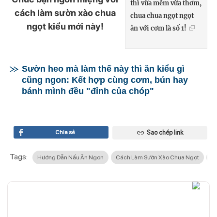
thì vừa mềm vừa thơm,
cách làm sườn xào chua
chua chua ngọt ngọt
ngọt kiểu mới này!
ăn với cơm là số 1!
Sườn heo mà làm thế này thì ăn kiểu gì
cũng ngon: Kết hợp cùng cơm, bún hay
bánh mình đều "đỉnh của chóp"
Chia sẻ
Sao chép link
Tags:
Hướng Dẫn Nấu Ăn Ngon
Cách Làm Sườn Xào Chua Ngọt
C