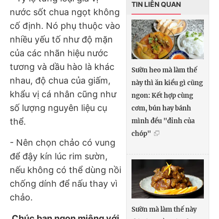
TIN LIÊN QUAN
nước sốt chua ngọt không
cố định. Nó phụ thuộc vào
nhiều yếu tố như độ mặn
của các nhãn hiệu nước
tương và dầu hào là khác
Sườn heo mà làm thế
nhau, độ chua của giấm,
này thì ăn kiểu gì cũng
khẩu vị cá nhân cũng như
ngon: Kết hợp cùng
số lượng nguyên liệu cụ
cơm, bún hay bánh
thể.
mình đều "đỉnh của
chóp"
- Nên chọn chảo có vung
để đậy kín lúc rim sườn,
nếu không có thể dùng nồi
chống dính để nấu thay vì
chảo.
Sườn mà làm thế này
Chúc bạn ngon miệng với