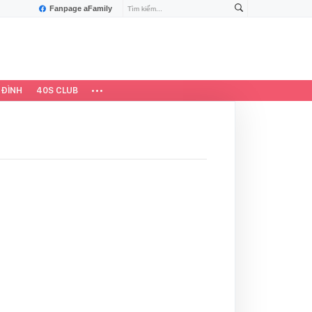
Fanpage aFamily
 ĐÌNH
40S CLUB