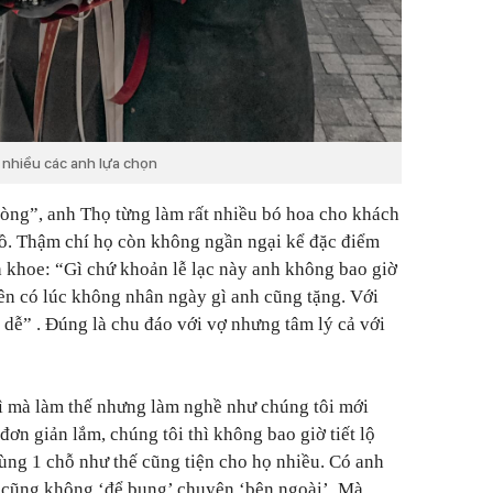
 nhiều các anh lựa chọn
òng”, anh Thọ từng làm rất nhiều bó hoa cho khách
bồ. Thậm chí họ còn không ngần ngại kể đặc điểm
h khoe:
“Gì chứ khoản lễ lạc này anh không bao giờ
nên có lúc không nhân ngày gì anh cũng tặng. Với
g dễ”
. Đúng là chu đáo với vợ nhưng tâm lý cả với
ì mà làm thế nhưng làm nghề như chúng tôi mới
đơn giản lắm, chúng tôi thì không bao giờ tiết lộ
ùng 1 chỗ như thế cũng tiện cho họ nhiều. Có anh
ợ cũng không ‘để bụng’ chuyện ‘bên ngoài’. Mà