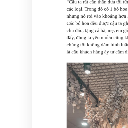
“Cậu ta rất cẩn thận đưa tôi t
các loại. Trong đó có 1 bó ho
nhưng nó rơi vào khoảng hơn 2
Các bó hoa đều được cậu ta ghi
chu đáo, tặng cả bà, mẹ, em g
đấy, đúng là yêu nhiều cũng k
chúng tôi không dám bình luận
là cậu khách hàng ấy tự cầm đ