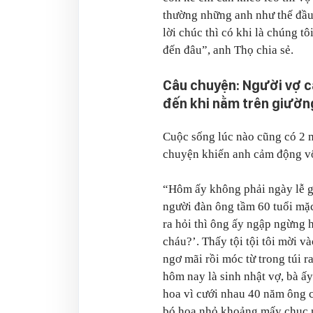
thường những anh như thế đầu 
lời chúc thì có khi là chúng tô
đến đâu”
, anh Thọ chia sẻ.
Câu chuyện: Người vợ 
đến khi nằm trên giườn
Cuộc sống lúc nào cũng có 2 
chuyện khiến anh cảm động v
“Hôm ấy không phải ngày lễ gì 
người đàn ông tầm 60 tuổi mặc
ra hỏi thì ông ấy ngập ngừng h
cháu?’. Thấy tội tội tôi mời 
ngơ mãi rồi móc từ trong túi r
hôm nay là sinh nhật vợ, bà ấ
hoa vì cưới nhau 40 năm ông c
bó hoa nhỏ khoảng mấy chục ng