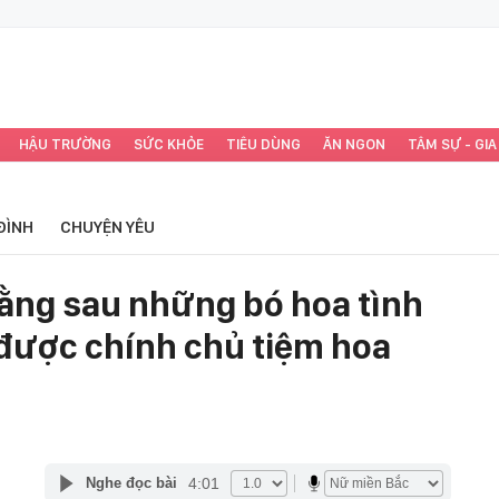
HẬU TRƯỜNG
SỨC KHỎE
TIÊU DÙNG
ĂN NGON
TÂM SỰ - GIA
ĐÌNH
CHUYỆN YÊU
đằng sau những bó hoa tình
 được chính chủ tiệm hoa
4:01
Nghe đọc bài