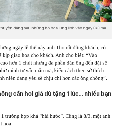
chuyện đằng sau những bó hoa lung linh vào ngày 8/3 mà
những ngày lễ thế này anh Thọ rất đông khách, có
để kịp giao hoa cho khách. Anh cho biết:
“Vào
 cao hơn 1 chút nhưng đa phần đàn ông đến đặt sẽ
nhờ mình tư vấn mẫu mã, kiểu cách theo sở thích
anh niên đang yêu sẽ chịu chi hơn các ông chồng”.
ng cần hỏi giá dù tặng 1 lúc... nhiều bạn
 1 trường hợp khá “hài hước”. Cũng là 8/3, một anh
t hoa.