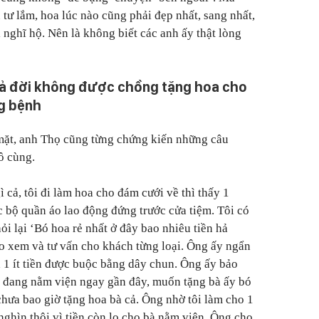
tư lắm, hoa lúc nào cũng phải đẹp nhất, sang nhất,
i nghĩ hộ. Nên là không biết các anh ấy thật lòng
cả đời không được chồng tặng hoa cho
g bệnh
mặt, anh Thọ cũng từng chứng kiến những câu
ô cùng.
cả, tôi đi làm hoa cho đám cưới về thì thấy 1
 bộ quần áo lao động đứng trước cửa tiệm. Tôi có
ỏi lại ‘Bó hoa rẻ nhất ở đây bao nhiêu tiền hả
vào xem và tư vấn cho khách từng loại. Ông ấy ngẩn
a 1 ít tiền được buộc bằng dây chun. Ông ấy bảo
y đang nằm viện ngay gần đây, muốn tặng bà ấy bó
hưa bao giờ tặng hoa bà cả. Ông nhờ tôi làm cho 1
hìn thôi vì tiền còn lo cho bà nằm viện. Ông cho