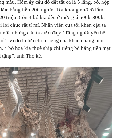
ừng mẫu. Hôm ấy cậu đó đặt tất cả là 5 lẵng, bó, hộp
a làm bằng tiền 200 nghìn. Tôi không nhớ rõ lắm
0 triệu. Còn 4 bó kia đều ở mức giá 500k-800k.
 lời chúc rất tỉ mỉ. Nhân viên của tôi khen cậu ta
ái nữa nhưng cậu ta cười đáp: ‘Tặng người yêu hết
hổ’. Vì đó là lựa chọn riêng của khách hàng nên
. 4 bó hoa kia thuê ship chỉ riêng bó bằng tiền mặt
i tặng”
, anh Thọ kể.