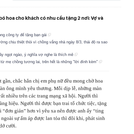
bó hoa cho khách có nhu cầu tặng 2 nơi: Vợ và
rong công ty để tặng bạn gái
 chịu thiệt thòi vì chồng vắng nhà ngày 8/3, thái độ ra sao
ầy ngọt ngào, ý nghĩa vợ nghe là thích mê
 từ mẹ chồng tương lai, trên hết là những "lời đính kèm"
ất gần, chắc hẳn chị em phụ nữ đều mong chờ hoa
đàn ông mình yêu thương. Mỗi dịp lễ, những màn
rất nhiều trên các trang mạng xã hội. Người thì
g hiệu. Người thì được bạn trai tổ chức tiệc, tặng
i “đơn giản” hơn vì yêu xa nên được anh ấy “ting
ngoài sự ấm áp được lan tỏa thì đôi khi, phát sinh
dở cười.