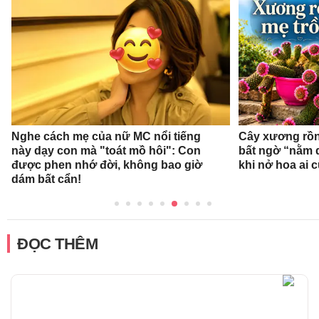
Nghe cách mẹ của nữ MC nổi tiếng
Cây xương rồn
này dạy con mà "toát mồ hôi": Con
bất ngờ “nằm 
được phen nhớ đời, không bao giờ
khi nở hoa ai c
dám bất cẩn!
ĐỌC THÊM