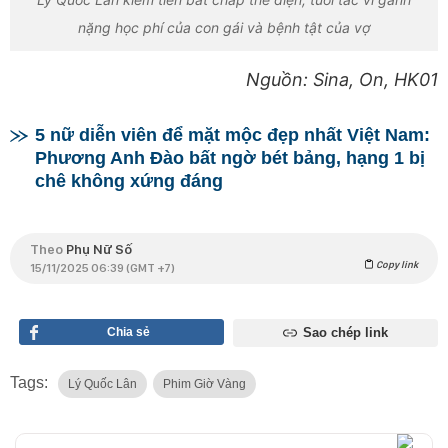
nặng học phí của con gái và bệnh tật của vợ
Nguồn: Sina, On, HK01
5 nữ diễn viên để mặt mộc đẹp nhất Việt Nam:
Phương Anh Đào bất ngờ bét bảng, hạng 1 bị
chê không xứng đáng
Theo
Phụ Nữ Số
Copy link
15/11/2025 06:39 (GMT +7)
Chia sẻ
Sao chép link
Tags:
Lý Quốc Lân
Phim Giờ Vàng