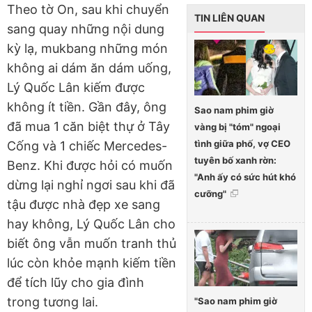
Theo tờ On, sau khi chuyển
TIN LIÊN QUAN
sang quay những nội dung
kỳ lạ, mukbang những món
không ai dám ăn dám uống,
Lý Quốc Lân kiếm được
không ít tiền. Gần đây, ông
Sao nam phim giờ
đã mua 1 căn biệt thự ở Tây
vàng bị "tóm" ngoại
tình giữa phố, vợ CEO
Cống và 1 chiếc Mercedes-
tuyên bố xanh rờn:
Benz. Khi được hỏi có muốn
"Anh ấy có sức hút khó
dừng lại nghỉ ngơi sau khi đã
cưỡng"
tậu được nhà đẹp xe sang
hay không, Lý Quốc Lân cho
biết ông vẫn muốn tranh thủ
lúc còn khỏe mạnh kiếm tiền
để tích lũy cho gia đình
trong tương lai.
"Sao nam phim giờ