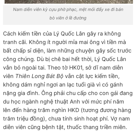
Nam diễn viên kỳ cựu phờ phạc, mệt mỏi đẩy xe đi bán
bò viên ở lề đường
Cách kiếm tiền của Lý Quốc Lân gây ra không
tranh cãi. Không ít người mỉa mai ông vì tiền mà
bất chấp sỉ diện, làm những chuyện gây sốc trước
công chúng. Dù bị chê bai hết thời, Lý Quốc Lân
vẫn bỏ ngoài tai. Theo tờ HK01, sở dĩ nam diễn
viên
Thiên Long Bát Bộ
vẫn cật lực kiếm tiền,
không dám nghỉ ngơi an lạc tuổi già vì có gánh
nặng gia đình. Ông phải chu cấp cho con gái đang
du học ngành nghệ thuật Anh với mức phí năm
lên đến hàng trăm nghìn HKD (tương đương hàng
trăm triệu đồng), chưa tính sinh hoạt phí. Vợ nam
diễn viên cũng bệnh tật, thuốc thang triền miên.