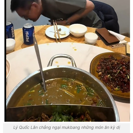
Lý Quốc Lân chẳng ngại mukbang những món ăn kỳ dị