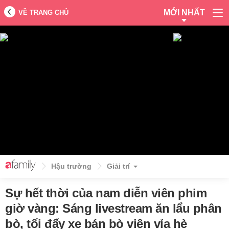
MỚI NHẤT
VỀ TRANG CHỦ
Hậu trường
Giải trí
Sự hết thời của nam diễn viên phim
giờ vàng: Sáng livestream ăn lẩu phân
bò, tối đẩy xe bán bò viên vỉa hè