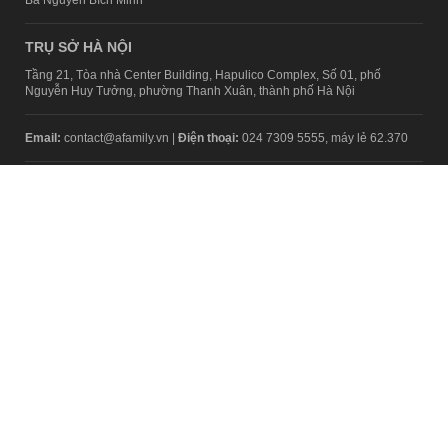
Bà Nguyễn Bích Minh
TRỤ SỞ HÀ NỘI
Tầng 21, Tòa nhà Center Building, Hapulico Complex, Số 01, phố
Nguyễn Huy Tưởng, phường Thanh Xuân, thành phố Hà Nội
Email:
contact@afamily.vn |
Điện thoại:
024 7309 5555, máy lẻ 62.370
VPĐD TẠI TP.HCM
Tầng 4, Tòa nhà 123, số 127 Võ Văn Tần, Phường Xuân Hòa, TPHCM
Điện thoại:
028 7307 7979
Giấy phép thiết lập trang thông tin điện tử tổng hợp trên mạng số
2217/GP-TTĐT do Sở Thông tin và Truyền thông Hà Nội cấp ngày 10
tháng 4 năm 2019
© Copyright 2008 - 2024 – Công ty Cổ phần VCCorp
Chính sách bảo mật