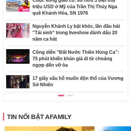
Cuộc sống giàu có, sở hữu 3 biệt thự
triệu USD ở Mỹ của Trần Thị Thúy Nga
quê Khánh Hòa, SN 1976
Nguyễn Khánh Ly bật khóc, lần đầu hát
"Tái sinh" trong liveshow đánh dấu 20
năm ca hát
Công diễn “Đất Nước Thiên Hùng Ca”:
75 phút khiến khán giả đi từ choáng
ngợp đến vỡ òa
17 giây xấu hổ muốn độn thổ của Vương
Sở Nhiên
TIN NỔI BẬT AFAMILY