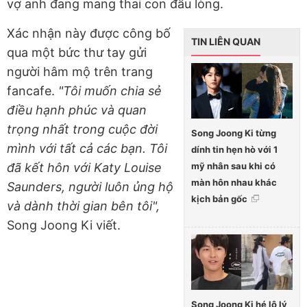
vợ anh đang mang thai con đầu lòng.
Xác nhận này được công bố
TIN LIÊN QUAN
qua một bức thư tay gửi
người hâm mộ trên trang
fancafe.
"Tôi muốn chia sẻ
điều hạnh phúc và quan
trọng nhất trong cuộc đời
Song Joong Ki từng
mình với tất cả các bạn. Tôi
dính tin hẹn hò với 1
mỹ nhân sau khi có
đã kết hôn với Katy Louise
màn hôn nhau khác
Saunders, người luôn ủng hộ
kịch bản gốc
và dành thời gian bên tôi",
Song Joong Ki viết.
Song Joong Ki hé lộ lý