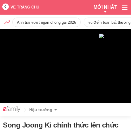
MỚI NHẤT
VỀ TRANG CHỦ
Anh trai vượt ngàn chông gai 2026
vụ điểm toán bất thường
Hậu trường
Song Joong Ki chính thức lên chức