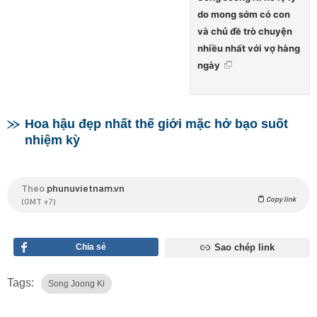
do mong sớm có con
và chủ đề trò chuyện
nhiều nhất với vợ hàng
ngày
Hoa hậu đẹp nhất thế giới mặc hở bạo suốt
nhiệm kỳ
Theo
phunuvietnam.vn
Copy link
(GMT +7)
Chia sẻ
Sao chép link
Tags:
Song Joong Ki