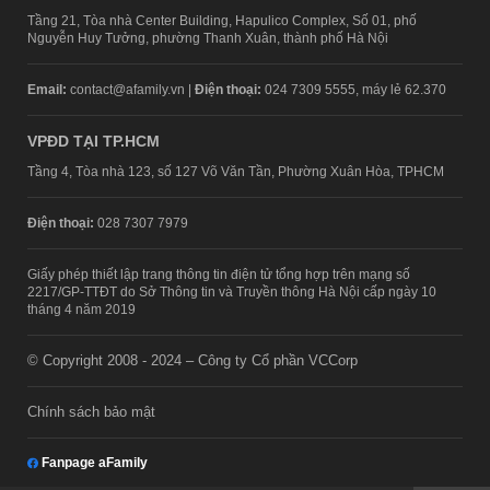
Tầng 21, Tòa nhà Center Building, Hapulico Complex, Số 01, phố
Nguyễn Huy Tưởng, phường Thanh Xuân, thành phố Hà Nội
Email:
contact@afamily.vn |
Điện thoại:
024 7309 5555, máy lẻ 62.370
VPĐD TẠI TP.HCM
Tầng 4, Tòa nhà 123, số 127 Võ Văn Tần, Phường Xuân Hòa, TPHCM
Điện thoại:
028 7307 7979
Giấy phép thiết lập trang thông tin điện tử tổng hợp trên mạng số
2217/GP-TTĐT do Sở Thông tin và Truyền thông Hà Nội cấp ngày 10
tháng 4 năm 2019
© Copyright 2008 - 2024 – Công ty Cổ phần VCCorp
Chính sách bảo mật
Fanpage aFamily