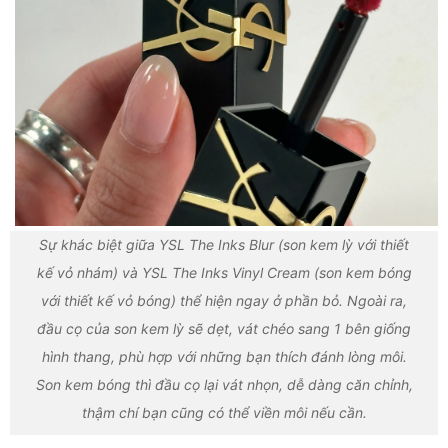
Sự khác biệt giữa YSL The Inks Blur (son kem lỳ với thiết
kế vỏ nhám) và YSL The Inks Vinyl Cream (son kem bóng
với thiết kế vỏ bóng) thể hiện ngay ở phần bỏ. Ngoài ra,
đầu cọ của son kem lỳ sẽ dẹt, vát chéo sang 1 bên giống
hình thang, phù hợp với những bạn thích đánh lòng môi.
Son kem bóng thì đầu cọ lại vát nhọn, dễ dàng căn chỉnh,
thậm chí bạn cũng có thể viền môi nếu cần.