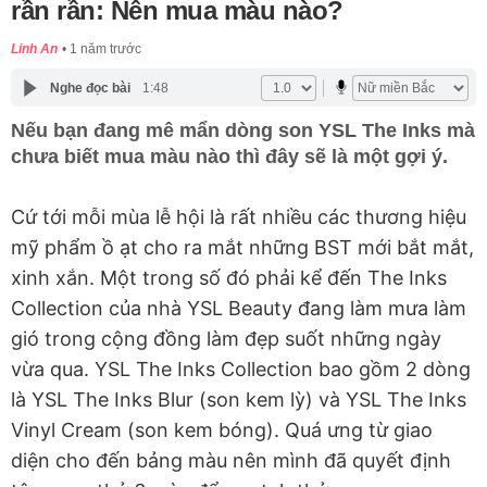
rần rần: Nên mua màu nào?
Linh An
1 năm trước
Nghe đọc bài
1:48
Nếu bạn đang mê mẩn dòng son YSL The Inks mà
chưa biết mua màu nào thì đây sẽ là một gợi ý.
Cứ tới mỗi mùa lễ hội là rất nhiều các thương hiệu
mỹ phẩm ồ ạt cho ra mắt những BST mới bắt mắt,
xinh xắn. Một trong số đó phải kể đến The Inks
Collection của nhà YSL Beauty đang làm mưa làm
gió trong cộng đồng làm đẹp suốt những ngày
vừa qua. YSL The Inks Collection bao gồm 2 dòng
là YSL The Inks Blur (son kem lỳ) và YSL The Inks
Vinyl Cream (son kem bóng). Quá ưng từ giao
diện cho đến bảng màu nên mình đã quyết định