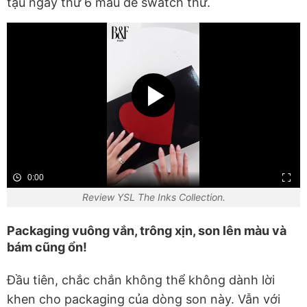
tậu ngay thử 6 màu để swatch thử.
0:00
Review YSL The Inks Collection.
Packaging vuông vắn, trông xịn, son lên màu và
bám cũng ổn!
Đầu tiên, chắc chắn không thể không dành lời
khen cho packaging của dòng son này. Vẫn với