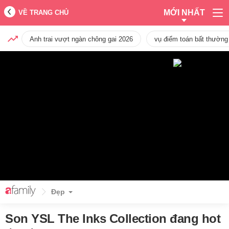
MỚI NHẤT
VỀ TRANG CHỦ
Anh trai vượt ngàn chông gai 2026
vụ điểm toán bất thường
Đẹp
Son YSL The Inks Collection đang hot