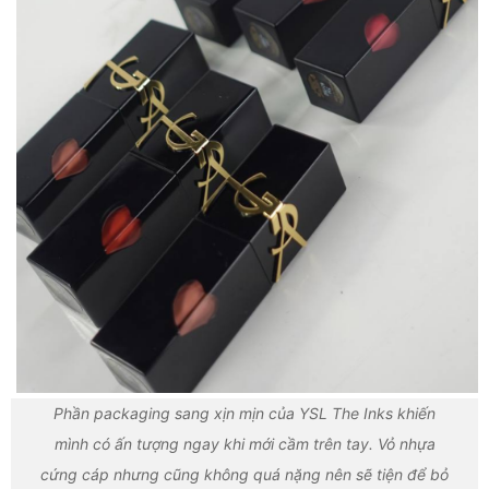
Phần packaging sang xịn mịn của YSL The Inks khiến
mình có ấn tượng ngay khi mới cầm trên tay. Vỏ nhựa
cứng cáp nhưng cũng không quá nặng nên sẽ tiện để bỏ