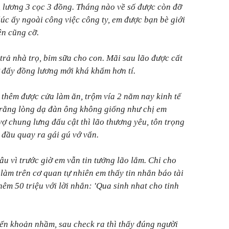
, lương 3 cọc 3 đồng. Tháng nào về số được còn đỡ
lúc ấy ngoài công việc công ty, em được bạn bè giới
ên cũng cỡ.
trả nhà trọ, bỉm sữa cho con. Mãi sau lão được cất
 đấy đồng lương mới khá khẩm hơn tí.
m thêm được cửa làm ăn, trộm vía 2 năm nay kinh tế
c rằng lòng dạ đàn ông không giống như chị em
ợ chung lưng đấu cật thì lão thương yêu, tôn trọng
t đầu quay ra gái gú vớ vẩn.
u vì trước giờ em vẫn tin tưởng lão lắm. Chỉ cho
 làm trên cơ quan tự nhiên em thấy tin nhắn báo tài
m 50 triệu với lời nhắn: 'Qua sinh nhat cho tinh
ển khoản nhầm, sau check ra thì thấy đúng người