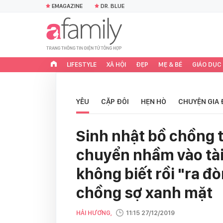
EMAGAZINE
DR. BLUE
LIFESTYLE
XÃ HỘI
ĐẸP
MẸ & BÉ
GIÁO DỤC
YÊU
CẶP ĐÔI
HẸN HÒ
CHUYỆN GIA 
Sinh nhật bồ chồng t
chuyển nhầm vào tài
không biết rồi "ra đ
chồng sợ xanh mặt
HẢI HƯƠNG,
11:15 27/12/2019