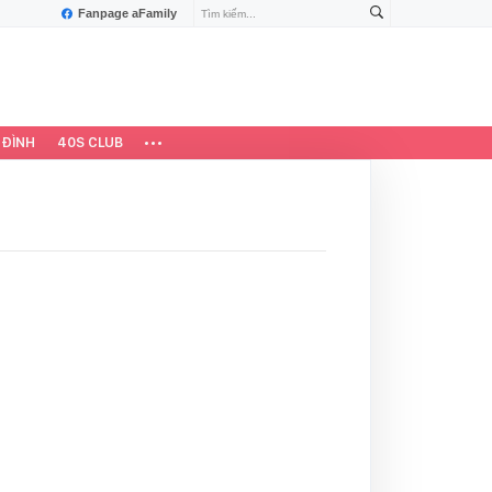
Fanpage aFamily
 ĐÌNH
40S CLUB