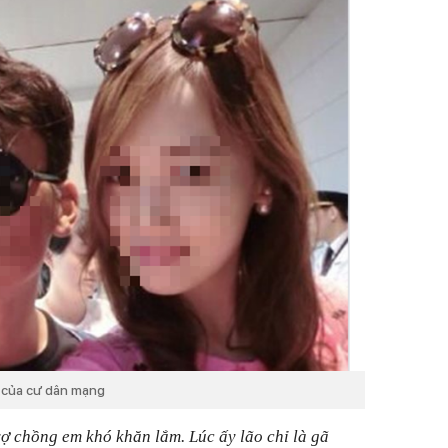
ý của cư dân mạng
 vợ chồng em khó khăn lắm. Lúc ấy lão chỉ là gã