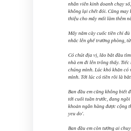
nhân viên kinh doanh chạy số
không lại chết đói. Cũng may 
thiệu cho mấy mối làm thêm n
Mấy năm cày cuốc tiền chỉ đủ 
nhắc lên ghế trưởng phòng, từ
Có chút địa vị, lão bắt đầu tì
nhà em đi lên trông thấy. Tiế
chúng mình. Lúc khó khăn có v
mình. Tới lúc có tiền rồi là bắ
Ban đầu em cũng không biết đâ
tới cuối tuần trước, đang ngồi
khoản ngân hàng được cộng thê
yeu do'.
Ban đầu em còn tưởng ai chuy