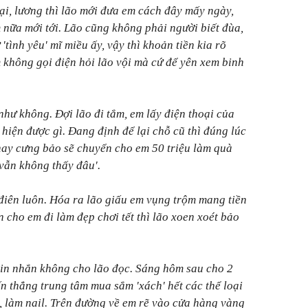
lại, lương thì lão mới đưa em cách đây mấy ngày,
nữa mới tới. Lão cũng không phải người biết đùa,
'tình yêu' mĩ miều ấy, vậy thì khoản tiền kia rõ
m không gọi điện hỏi lão vội mà cứ để yên xem binh
như không. Đợi lão đi tắm, em lấy điện thoại của
hiện được gì. Đang định để lại chỗ cũ thì đúng lúc
, nay cưng bảo sẽ chuyển cho em 50 triệu làm quà
vẫn không thấy đâu'.
điên luôn. Hóa ra lão giấu em vụng trộm mang tiền
n cho em đi làm đẹp chơi tết thì lão xoen xoét bảo
tin nhắn không cho lão đọc. Sáng hôm sau cho 2
ến thẳng trung tâm mua sắm 'xách' hết các thể loại
c, làm nail. Trên đường về em rẽ vào cửa hàng vàng