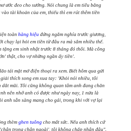
mơ ước đeo cho sướng. Nói chung là em tiêu bằng
 vào tài khoản của em, thiếu thì em rút thêm tiền
diện toàn
hàng hiệu
đứng ngắm nghía trước giương,
i chạy lại hỏi em tiền từ đâu ra mà sắm nhiều thế.
h tặng em sinh nhật trước 8 tháng đó thôi. Mà công
n' thật, cho vợ những ngần ấy tiền'.
lão tái mặt mở điện thoại ra xem. Biết hôm qua gửi
giải thích song em xua tay: 'Khỏi nói nhiều, tôi
 dắt mũi. Tôi cũng không quan tâm anh đang chăn
anh nên nhớ anh có được như ngày nay, 1 nửa là
ồi anh sẵn sàng mang cho gái, trong khi với vợ lại
không thèm
ghen tuông
cho mất sức. Nếu anh thích cứ
 'chân trong chân ngoài', tôi không chấp nhận đâu".