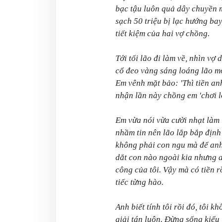
bạc tậu luôn quả dây chuyền 
sạch 50 triệu bị lạc hướng bay
tiết kiệm của hai vợ chồng.
Tới tối lão đi làm về, nhìn vợ 
cổ đeo vàng sáng loáng lão mớ
Em vênh mặt bảo: 'Thì tiền an
nhận lần này chồng em 'chơi lớ
Em vừa nói vừa cười nhạt làm 
nhầm tin nên lão lắp bắp định 
không phải con ngu mà để anh
dắt con nào ngoài kia nhưng 
công của tôi. Vậy mà có tiền r
tiếc từng hào.
Anh biết tính tôi rồi đó, tôi 
giải tán luôn. Đừng sống kiểu