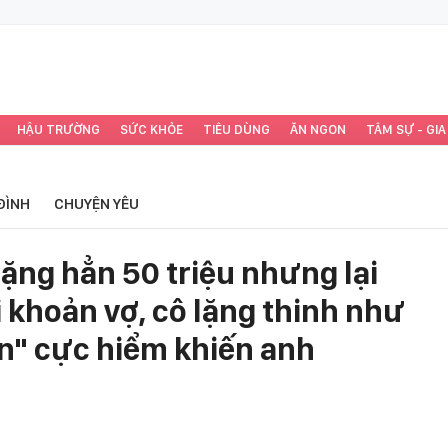
HẬU TRƯỜNG
SỨC KHỎE
TIÊU DÙNG
ĂN NGON
TÂM SỰ - GIA
ĐÌNH
CHUYỆN YÊU
ặng hẳn 50 triệu nhưng lại
 khoản vợ, cô lặng thinh như
òn" cực hiểm khiến anh