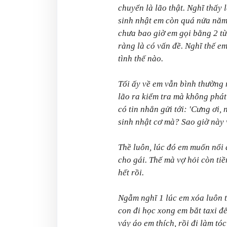
chuyển là lão thật. Nghĩ thấy 
sinh nhật em còn quá nửa năm 
chưa bao giờ em gọi bằng 2 từ 
ràng là có vấn đề. Nghĩ thế e
tình thế nào.
Tối ấy về em vẫn bình thường 
lão ra kiểm tra mà không phát 
có tin nhắn gửi tới: 'Cưng ơi
sinh nhật cơ mà? Sao giờ này 
Thề luôn, lúc đó em muốn nổi 
cho gái. Thế mà vợ hỏi còn tiề
hết rồi.
Ngẫm nghĩ 1 lúc em xóa luôn 
con đi học xong em bắt taxi đ
váy áo em thích, rồi đi làm tó