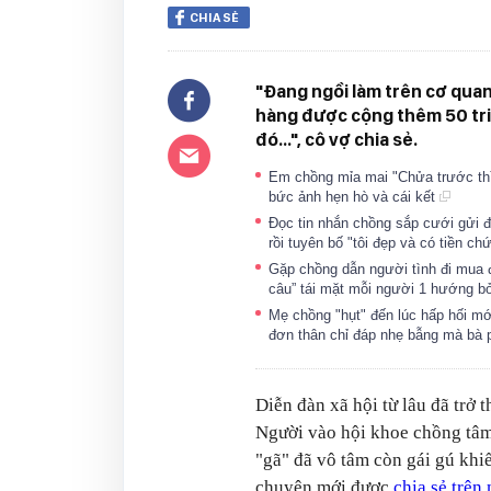
CHIA SẺ
"Đang ngồi làm trên cơ quan
hàng được cộng thêm 50 triệ
đó...", cô vợ chia sẻ.
Em chồng mỉa mai "Chửa trước th
bức ảnh hẹn hò và cái kết
Đọc tin nhắn chồng sắp cưới gửi đi
rồi tuyên bố "tôi đẹp và có tiền ch
Gặp chồng dẫn người tình đi mua đồ
câu” tái mặt mỗi người 1 hướng b
Mẹ chồng "hụt" đến lúc hấp hối mới
đơn thân chỉ đáp nhẹ bẫng mà bà 
Diễn đàn xã hội từ lâu đã trở 
Người vào hội khoe chồng tâm 
"gã" đã vô tâm còn gái gú kh
chuyện mới được
chia sẻ trên