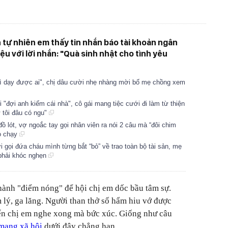
 tự nhiên em thấy tin nhắn báo tài khoản ngân
u với lời nhắn: "Quà sinh nhật cho tình yêu
ì dạy được ai", chị dâu cười nhẹ nhàng mời bố mẹ chồng xem
 "đợi anh kiếm cái nhà", cô gái mang tiệc cưới đi làm từ thiện
ứ tôi đâu có ngu"
 lót, vợ ngoắc tay gọi nhân viên ra nói 2 câu mà “đôi chim
ỏ chạy
 gọi đứa cháu mình từng bắt “bỏ” về trao toàn bộ tài sản, mẹ
phải khóc nghẹn
thành "điểm nóng" để hội chị em dốc bầu tâm sự.
lý, ga lăng. Người than thở số hẩm hiu vớ được
iến chị em nghe xong mà bức xúc. Giống như câu
 mạng xã hội
dưới đây chẳng hạn.