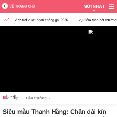
MỚI NHẤT
VỀ TRANG CHỦ
Anh trai vượt ngàn chông gai 2026
vụ điểm toán bất thường
Hậu trường
Siêu mẫu Thanh Hằng: Chân dài kín