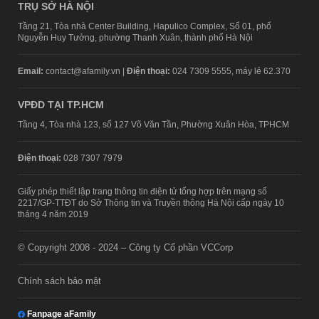
TRỤ SỞ HÀ NỘI
Tầng 21, Tòa nhà Center Building, Hapulico Complex, Số 01, phố
Nguyễn Huy Tưởng, phường Thanh Xuân, thành phố Hà Nội
Email:
contact@afamily.vn |
Điện thoại:
024 7309 5555, máy lẻ 62.370
VPĐD TẠI TP.HCM
Tầng 4, Tòa nhà 123, số 127 Võ Văn Tần, Phường Xuân Hòa, TPHCM
Điện thoại:
028 7307 7979
Giấy phép thiết lập trang thông tin điện tử tổng hợp trên mạng số
2217/GP-TTĐT do Sở Thông tin và Truyền thông Hà Nội cấp ngày 10
tháng 4 năm 2019
© Copyright 2008 - 2024 – Công ty Cổ phần VCCorp
Chính sách bảo mật
Fanpage aFamily