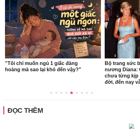
"Tôi chỉ muốn ngủ 1 giấc đàng
Bộ trang sức b
hoàng mà sao lại khó đến vậy?"
nương Diana: 
chưa từng kịp 
đời, đến nay v
ĐỌC THÊM