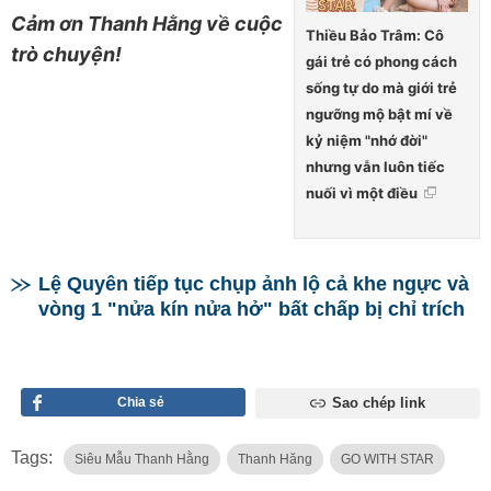
Cảm ơn Thanh Hằng về cuộc
Thiều Bảo Trâm: Cô
trò chuyện!
gái trẻ có phong cách
sống tự do mà giới trẻ
ngưỡng mộ bật mí về
kỷ niệm "nhớ đời"
nhưng vẫn luôn tiếc
nuối vì một điều
Lệ Quyên tiếp tục chụp ảnh lộ cả khe ngực và
vòng 1 "nửa kín nửa hở" bất chấp bị chỉ trích
Chia sẻ
Sao chép link
Tags:
Siêu Mẫu Thanh Hằng
Thanh Hăng
GO WITH STAR