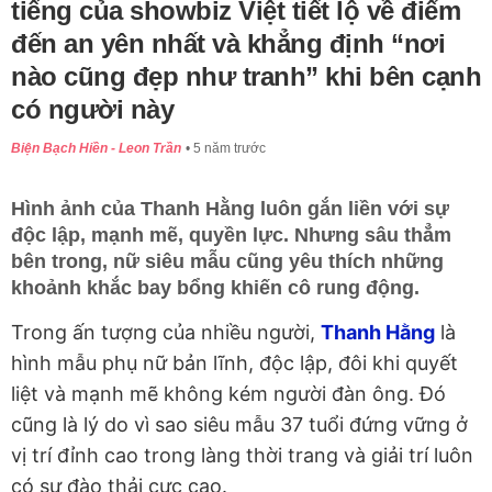
tiếng của showbiz Việt tiết lộ về điểm
đến an yên nhất và khẳng định “nơi
nào cũng đẹp như tranh” khi bên cạnh
có người này
Biện Bạch Hiền - Leon Trần
5 năm trước
Hình ảnh của Thanh Hằng luôn gắn liền với sự
độc lập, mạnh mẽ, quyền lực. Nhưng sâu thẳm
bên trong, nữ siêu mẫu cũng yêu thích những
khoảnh khắc bay bổng khiến cô rung động.
Trong ấn tượng của nhiều người,
Thanh Hằng
là
hình mẫu phụ nữ bản lĩnh, độc lập, đôi khi quyết
liệt và mạnh mẽ không kém người đàn ông. Đó
cũng là lý do vì sao siêu mẫu 37 tuổi đứng vững ở
vị trí đỉnh cao trong làng thời trang và giải trí luôn
có sự đào thải cực cao.