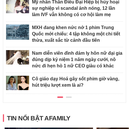
Mỹ nhân Thần Điêu Đại Hiệp bị hủy hoại
sự nghiệp vì scandal ảnh nóng, 12 lần
làm IVF vẫn không có cơ hội làm mẹ
MXH đang khen nức nở 1 phim Trung
Quốc mới chiếu: 4 tập không một chi tiết
thừa, xuất sắc từ cảnh đầu tiên
Nam diễn viên đình đám ly hôn nữ đại gia
đúng dịp kỷ niệm 1 năm ngày cưới, nô
nức đi hẹn hò 1 nữ CEO giàu có khác
Cô giáo dạy Hoá gây sốt phim giờ vàng,
hút triệu lượt xem là ai?
TIN NỔI BẬT AFAMILY