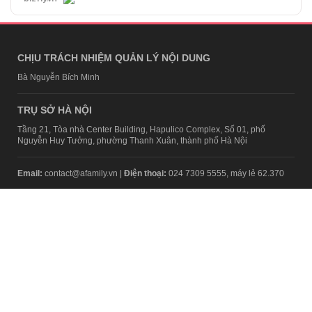
CHỊU TRÁCH NHIỆM QUẢN LÝ NỘI DUNG
Bà Nguyễn Bích Minh
TRỤ SỞ HÀ NỘI
Tầng 21, Tòa nhà Center Building, Hapulico Complex, Số 01, phố
Nguyễn Huy Tưởng, phường Thanh Xuân, thành phố Hà Nội
Email:
contact@afamily.vn |
Điện thoại:
024 7309 5555, máy lẻ 62.370
VPĐD TẠI TP.HCM
Tầng 4, Tòa nhà 123, số 127 Võ Văn Tần, Phường Xuân Hòa, TPHCM
Điện thoại:
028 7307 7979
Giấy phép thiết lập trang thông tin điện tử tổng hợp trên mạng số
2217/GP-TTĐT do Sở Thông tin và Truyền thông Hà Nội cấp ngày 10