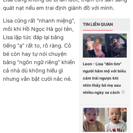
quát nạt nếu em trai định giành đồ với mình.
Lisa cũng rất "nhanh miệng",
TIN LIÊN QUAN
mỗi khi Hồ Ngọc Hà gọi tên,
Lisa lập tức đáp lại bằng
tiếng "ạ" rất to, rõ ràng. Cô
bé còn hay tự nói chuyện
bằng "ngôn ngữ riêng" khiến
Leon - Lisa "đốn tim"
cả nhà dù không hiểu gì
người hâm mộ với biểu
cảm trái ngược khi
nhưng vẫn bật cười nắc nẻ.
nhìn thấy bố mẹ sau
nhiều ngày xa cách