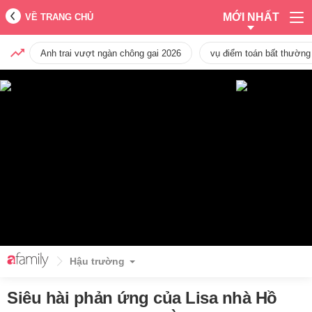
MỚI NHẤT
VỀ TRANG CHỦ
Anh trai vượt ngàn chông gai 2026
vụ điểm toán bất thường
Hậu trường
Siêu hài phản ứng của Lisa nhà Hồ