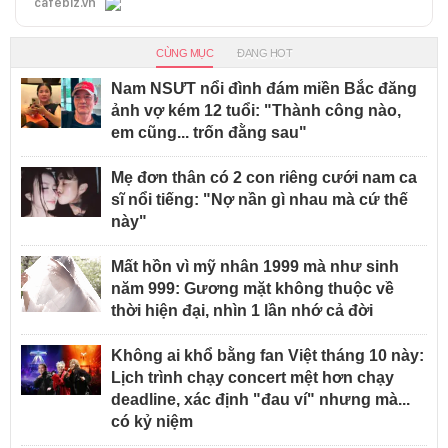
cafebiz.vn
CÙNG MỤC
ĐANG HOT
Nam NSƯT nổi đình đám miền Bắc đăng
ảnh vợ kém 12 tuổi: "Thành công nào,
em cũng... trốn đằng sau"
Mẹ đơn thân có 2 con riêng cưới nam ca
sĩ nổi tiếng: "Nợ nần gì nhau mà cứ thế
này"
Mất hồn vì mỹ nhân 1999 mà như sinh
năm 999: Gương mặt không thuộc về
thời hiện đại, nhìn 1 lần nhớ cả đời
Không ai khổ bằng fan Việt tháng 10 này:
Lịch trình chạy concert mệt hơn chạy
deadline, xác định "đau ví" nhưng mà...
có kỷ niệm