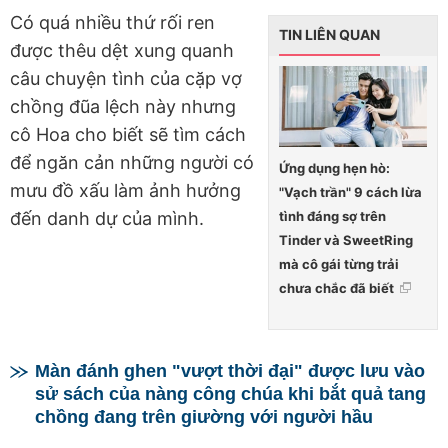
Có quá nhiều thứ rối ren
TIN LIÊN QUAN
được thêu dệt xung quanh
câu chuyện tình của cặp vợ
chồng đũa lệch này nhưng
cô Hoa cho biết sẽ tìm cách
để ngăn cản những người có
Ứng dụng hẹn hò:
mưu đồ xấu làm ảnh hưởng
"Vạch trần" 9 cách lừa
tình đáng sợ trên
đến danh dự của mình.
Tinder và SweetRing
mà cô gái từng trải
chưa chắc đã biết
Màn đánh ghen "vượt thời đại" được lưu vào
sử sách của nàng công chúa khi bắt quả tang
chồng đang trên giường với người hầu