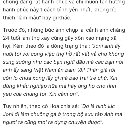
chồng đang rất hạnh phúc và chỉ muốn tận hưởng
hạnh phúc này 1 cách bình yên nhất, không hề
thích "làm màu" hay gì khác.
Trước đó, những bức ảnh chụp lại cảnh anh chàng
24 tuổi làm thợ xây cũng gây xôn xao mạng xã
hội. Kèm theo đó là dòng trạng thái:
"Joni anh ấy
nuôi tôi với công việc thợ hồ rất vất vả chứ không
sung sướng như các bạn nghĩ đâu mà các bạn nói
anh ấy sang Việt Nam ăn bám tôi! Thân già tôi
còn lo chưa xong lấy gì mà bao trai trẻ chứ. Xin
đừng khẩu nghiệp nữa mà hãy ủng hộ cho tình
yêu của chúng tôi .Xin cảm ơn".
Tuy nhiên, theo cô Hoa chia sẻ:
"Đó là hình lúc
Joni đi làm chuồng gà ở trong bộ sưu tập ảnh mà
người ta cũng moi ra dựng chuyện được".