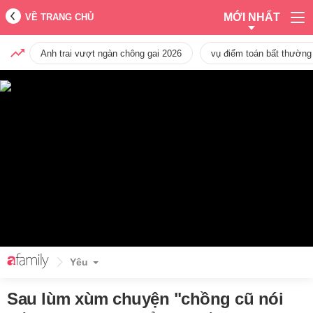
MỚI NHẤT
VỀ TRANG CHỦ
Anh trai vượt ngàn chông gai 2026
vụ điểm toán bất thường
Yêu
Sau lùm xùm chuyện "chồng cũ nói