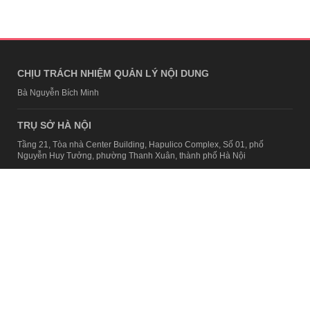
CHỊU TRÁCH NHIỆM QUẢN LÝ NỘI DUNG
Bà Nguyễn Bích Minh
TRỤ SỞ HÀ NỘI
Tầng 21, Tòa nhà Center Building, Hapulico Complex, Số 01, phố
Nguyễn Huy Tưởng, phường Thanh Xuân, thành phố Hà Nội
Email:
contact@afamily.vn |
Điện thoại:
024 7309 5555, máy lẻ 62.370
VPĐD TẠI TP.HCM
Tầng 4, Tòa nhà 123, số 127 Võ Văn Tần, Phường Xuân Hòa, TPHCM
Điện thoại:
028 7307 7979
Giấy phép thiết lập trang thông tin điện tử tổng hợp trên mạng số