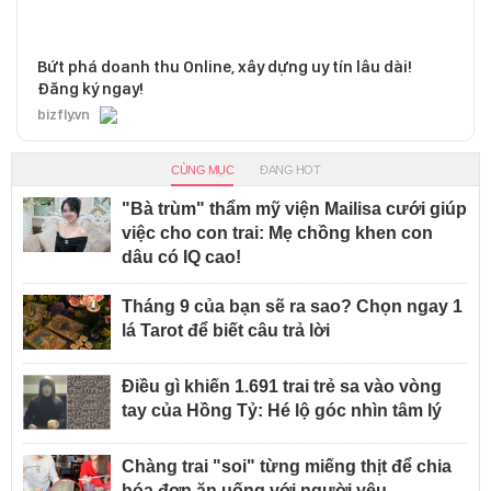
Bứt phá doanh thu Online, xây dựng uy tín lâu dài!
Đăng ký ngay!
bizfly.vn
CÙNG MỤC
ĐANG HOT
"Bà trùm" thẩm mỹ viện Mailisa cưới giúp
việc cho con trai: Mẹ chồng khen con
dâu có IQ cao!
Tháng 9 của bạn sẽ ra sao? Chọn ngay 1
lá Tarot để biết câu trả lời
Điều gì khiến 1.691 trai trẻ sa vào vòng
tay của Hồng Tỷ: Hé lộ góc nhìn tâm lý
Chàng trai "soi" từng miếng thịt để chia
hóa đơn ăn uống với người yêu