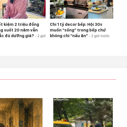
iết kiệm 2 triệu đồng
Chi 1 tỷ decor bếp: Hội 30s
ng suốt 20 năm vẫn
muốn “sống” trong bếp chứ
ắc đủ dưỡng già?
không chỉ “nấu ăn”
-
2 giờ
-
2 giờ trước