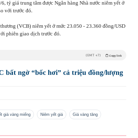
15/6, tỷ giá trung tâm được Ngân hàng Nhà nước niêm yết ở
 với trước đó.
thương (VCB) niêm yết ở mức 23.050 - 23.360 đồng/USD
ới phiên giao dịch trước đó.
(GMT +7)
Copy link
 bất ngờ “bốc hơi” cả triệu đồng/lượng
ết giá vàng miếng
niêm yết giá
giá vàng tăng