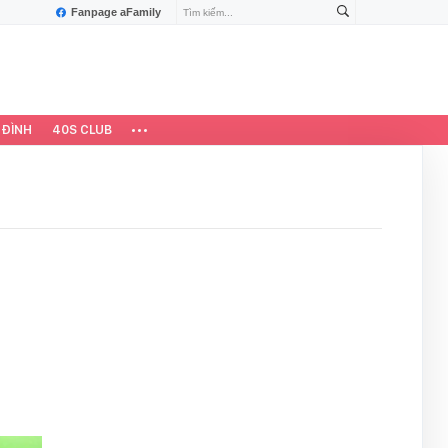
Fanpage aFamily
 ĐÌNH
40S CLUB