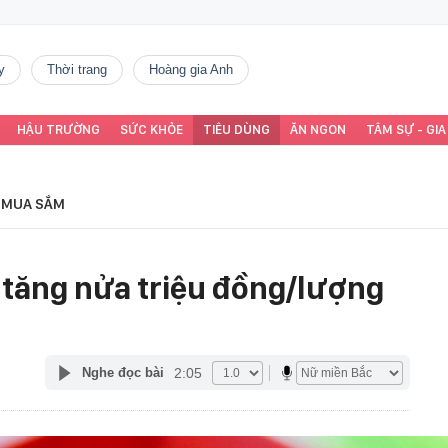
y
thời trang
Hoàng gia Anh
HẬU TRƯỜNG
SỨC KHỎE
TIÊU DÙNG
ĂN NGON
TÂM SỰ - GIA
MUA SẮM
g tăng nửa triệu đồng/lượng
2:05
Nghe đọc bài