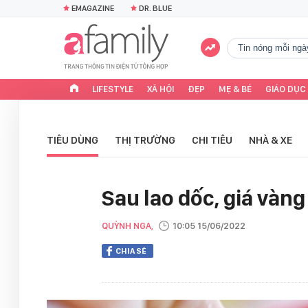
EMAGAZINE
DR. BLUE
tin nóng mỗi ngà
LIFESTYLE
XÃ HỘI
ĐẸP
MẸ & BÉ
GIÁO DỤC
TIÊU DÙNG
THỊ TRƯỜNG
CHI TIÊU
NHÀ & XE
Sau lao dốc, giá vàn
QUỲNH NGA,
10:05 15/06/2022
CHIA SẺ