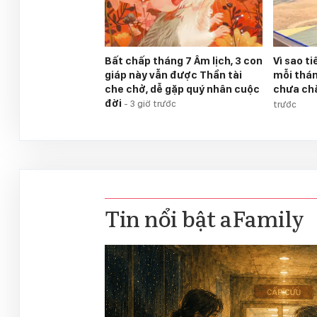
Bất chấp tháng 7 Âm lịch, 3 con
Vì sao t
giáp này vẫn được Thần tài
mỗi thá
che chở, dễ gặp quý nhân cuộc
chưa ch
đời
-
3 giờ trước
trước
Tin nổi bật aFamily