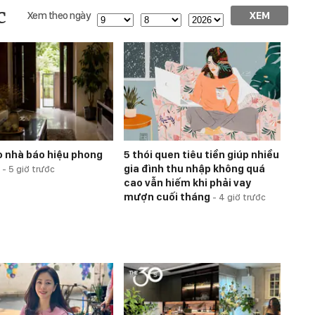
c
Xem theo ngày
XEM
o nhà báo hiệu phong
5 thói quen tiêu tiền giúp nhiều
u
gia đình thu nhập không quá
-
5 giờ trước
cao vẫn hiếm khi phải vay
mượn cuối tháng
-
4 giờ trước