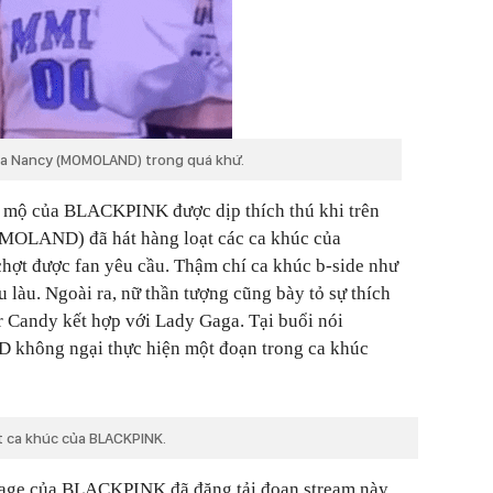
ủa Nancy (MOMOLAND) trong quá khứ.
 mộ của BLACKPINK được dịp thích thú khi trên
OMOLAND) đã hát hàng loạt các ca khúc của
chợt được fan yêu cầu. Thậm chí ca khúc b-side như
u làu. Ngoài ra, nữ thần tượng cũng bày tỏ sự thích
ur Candy kết hợp với Lady Gaga. Tại buổi nói
không ngại thực hiện một đoạn trong ca khúc
t ca khúc của BLACKPINK.
page của BLACKPINK đã đăng tải đoạn stream này