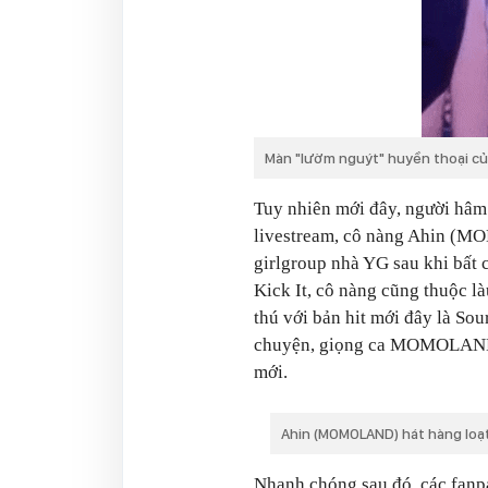
Màn "lườm nguýt" huyền thoại c
Tuy nhiên mới đây, người hâm
livestream, cô nàng Ahin (M
girlgroup nhà YG sau khi bất 
Kick It, cô nàng cũng thuộc là
thú với bản hit mới đây là So
chuyện, giọng ca MOMOLAND 
mới.
Ahin (MOMOLAND) hát hàng loạ
Nhanh chóng sau đó, các fan