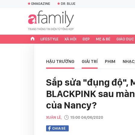
EMAGAZINE
DR. BLUE
LIFESTYLE
XÃ HỘI
ĐẸP
MẸ & BÉ
GIÁO DỤC
HẬU TRƯỜNG
GIẢI TRÍ
PHIM
NHẠC
Sắp sửa "đụng độ",
BLACKPINK sau màn 
của Nancy?
XUÂN LÊ,
15:00 04/06/2020
CHIA SẺ