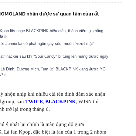
MOMOLAND nhận được sự quan tâm của rất
pop lấy nhạc BLACKPINK biểu diễn, thành viên tự khẳng
 đá
ới Jennie lại có phát ngôn gây sốc, muốn "vượt mặt"
" hacker sau khi "Sour Candy" bị tung lên mạng trước ngày
iệu Lệ Dĩnh, Dương Mịch, "em út" BLACKPINK đang được YG
ác?
ỳ nhộn nhịp khi nhiều cái tên đình đám xác nhận
lgroup, sau
TWICE
,
BLACKPINK
, WJSN thì
nh trở lại trong tháng 6.
hú ý nhất lại chính là màn đụng độ giữa
fan Kpop, đặc biệt là fan của 1 trong 2 nhóm