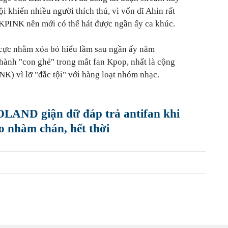
i khiến nhiều người thích thú, vì vốn dĩ Ahin rất
KPINK nên mới có thể hát được ngần ấy ca khúc.
h cực nhằm xóa bỏ hiểu lầm sau ngần ấy năm
h "con ghẻ" trong mắt fan Kpop, nhất là cộng
K) vì lỡ "đắc tội" với hàng loạt nhóm nhạc.
AND giận dữ đáp trả antifan khi
o nhàm chán, hết thời