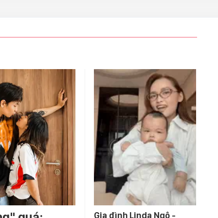
ng" quá:
Gia đình Linda Ngô -