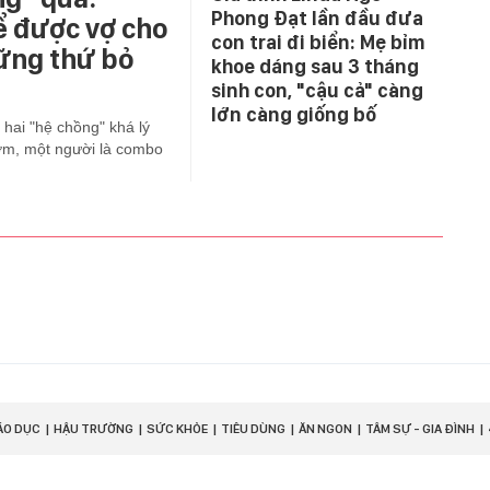
Phong Đạt lần đầu đưa
ể được vợ cho
con trai đi biển: Mẹ bỉm
hững thứ bỏ
khoe dáng sau 3 tháng
sinh con, "cậu cả" càng
lớn càng giống bố
 hai "hệ chồng" khá lý
ơm, một người là combo
ÁO DỤC
HẬU TRƯỜNG
SỨC KHỎE
TIÊU DÙNG
ĂN NGON
TÂM SỰ - GIA ĐÌNH