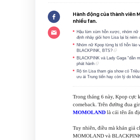
Hành động của thành viên 
nhiều fan.
Hậu lùm xùm hỗn xược, nhóm nữ K
định nhảy giỏi hơn Lisa lại bị ném
Nhóm nữ Kpop từng bị tố hỗn láo v
BLACKPINK, BTS?
BLACKPINK và Lady Gaga "dằn mặt
phát hành
Rộ tin Lisa tham gia show có Tr
ưu ái Trung tiến hay còn lý do kh
Trong tháng 6 này, Kpop cực k
comeback. Trên đường đua gir
MOMOLAND
là cái tên ấn đị
Tuy nhiên, điều mà khán giả c
MOMOLAND và BLACKPINK. Là 