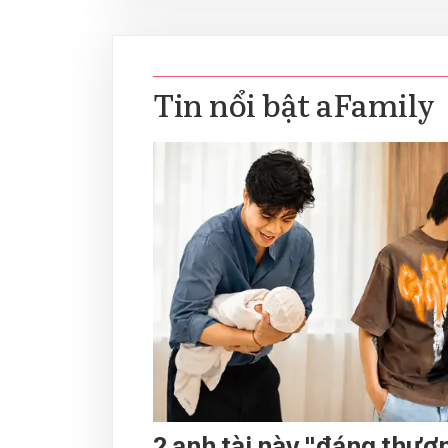
Tin nổi bật aFamily
2 anh tài này "đáng thươ