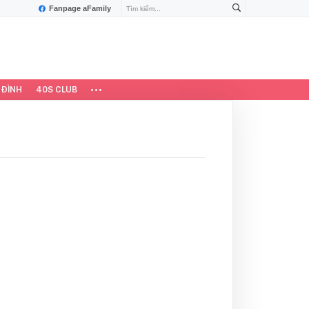
Fanpage aFamily
 ĐÌNH
40S CLUB