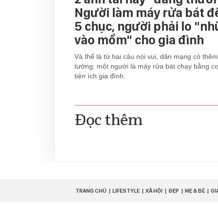
Người làm máy rửa bát đ
5 chục, người phải lo "n
vào mồm" cho gia đình
Và thế là từ hai câu nói vui, dân mạng có thêm
tưởng: một người là máy rửa bát chạy bằng c
tiện ích gia đình.
Đọc thêm
TRANG CHỦ
LIFESTYLE
XÃ HỘI
ĐẸP
MẸ & BÉ
GI