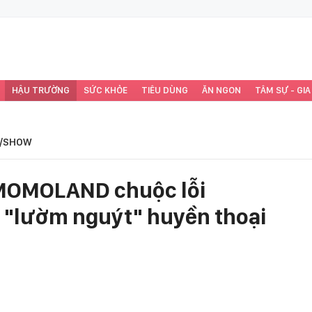
HẬU TRƯỜNG
SỨC KHỎE
TIÊU DÙNG
ĂN NGON
TÂM SỰ - GIA
/SHOW
 MOMOLAND chuộc lỗi
"lườm nguýt" huyền thoại