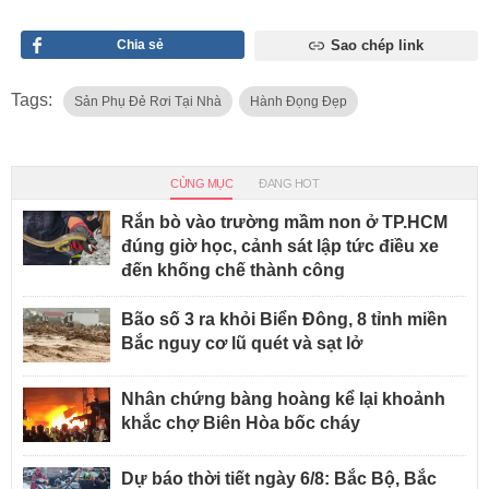
Chia sẻ
Sao chép link
Tags:
Sản Phụ Đẻ Rơi Tại Nhà
Hành Đọng Đẹp
CÙNG MỤC
ĐANG HOT
Rắn bò vào trường mầm non ở TP.HCM
đúng giờ học, cảnh sát lập tức điều xe
đến khống chế thành công
Bão số 3 ra khỏi Biển Đông, 8 tỉnh miền
Bắc nguy cơ lũ quét và sạt lở
Nhân chứng bàng hoàng kể lại khoảnh
khắc chợ Biên Hòa bốc cháy
Dự báo thời tiết ngày 6/8: Bắc Bộ, Bắc