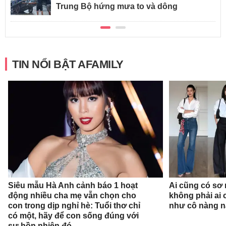
Trung Bộ hứng mưa to và dông
TIN NỔI BẬT AFAMILY
Siêu mẫu Hà Anh cảnh báo 1 hoạt
Ai cũng có sơ 
động nhiều cha mẹ vẫn chọn cho
không phải ai 
con trong dịp nghỉ hè: Tuổi thơ chỉ
như cô nàng n
có một, hãy để con sống đúng với
sự hồn nhiên đó