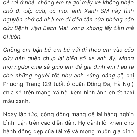
đẻ rơi ở nhà, chồng em ra gọi mấy xe không nhận
chở đi cấp cứu, có một anh Xanh SM này tình
nguyện chở cả nhà em đi đến tận cửa phòng cấp
cứu Bệnh viện Bạch Mai, xong không lấy tiền mà
đi luôn.
Chồng em bận bế em bé với đi theo em vào cấp
cứu nên quên chụp lại biển số xe anh ấy. Mong
mọi người chia sẻ giúp em để gia đình em hậu tạ
cho những người tốt như anh xứng đáng ạ",
chị
Phương Trang (29 tuổi, ở quận Đống Đa, Hà Nội)
chia sẻ trên mạng xã hội kèm hình ảnh chiếc taxi
màu xanh.
Ngay lập tức, cộng đồng mạng để lại hàng nghìn
bình luận trên các diễn đàn. Họ dành lời khen cho
hành động đẹp của tài xế và mong muốn gia đình