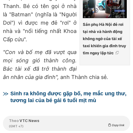
Thanh. Bé có tên gọi ở nhà
là "Batman" (nghĩa là "Người
Dơi") vì được mẹ đẻ "rơi" ở
Sản phụ Hà Nội đẻ rơi
nhà và "nổi tiếng nhất Khoa
tại nhà và hành động
không ngờ của tài xế
Cấp cứu".
taxi khiến gia đình truy
"Con và bố mẹ đã vượt qua
tìm ngay lập tức
mọi sóng gió thành công.
Bác tài xế đã trở thành đại
ân nhân của gia đình",
anh Thành chia sẻ.
Sinh ra không được gặp bố, mẹ mắc ung thư,
tương lai của bé gái 6 tuổi mịt mù
Theo
VTC News
Copy link
(GMT +7)