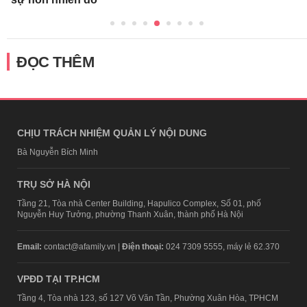
ĐỌC THÊM
CHỊU TRÁCH NHIỆM QUẢN LÝ NỘI DUNG
Bà Nguyễn Bích Minh
TRỤ SỞ HÀ NỘI
Tầng 21, Tòa nhà Center Building, Hapulico Complex, Số 01, phố
Nguyễn Huy Tưởng, phường Thanh Xuân, thành phố Hà Nội
Email:
contact@afamily.vn |
Điện thoại:
024 7309 5555, máy lẻ 62.370
VPĐD TẠI TP.HCM
Tầng 4, Tòa nhà 123, số 127 Võ Văn Tần, Phường Xuân Hòa, TPHCM