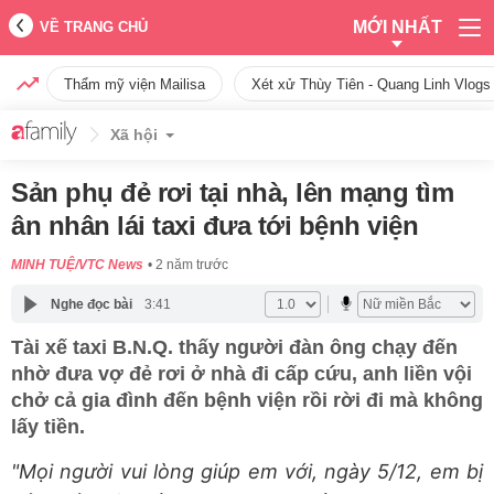
MỚI NHẤT
VỀ TRANG CHỦ
Thẩm mỹ viện Mailisa
Xét xử Thùy Tiên - Quang Linh Vlogs
Xã hội
Sản phụ đẻ rơi tại nhà, lên mạng tìm
ân nhân lái taxi đưa tới bệnh viện
MINH TUỆ/VTC News
2 năm trước
Nghe đọc bài
3:41
Tài xế taxi B.N.Q. thấy người đàn ông chạy đến
nhờ đưa vợ đẻ rơi ở nhà đi cấp cứu, anh liền vội
chở cả gia đình đến bệnh viện rồi rời đi mà không
lấy tiền.
"Mọi người vui lòng giúp em với, ngày 5/12, em bị