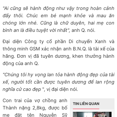
"Ai cũng sẽ hành động như vậy trong hoàn cảnh
đấy thôi. Chúc em bé mạnh khỏe và mau ăn
chóng lớn nhé. Cũng là chữ duyên, hai mẹ con
bình an là điều tuyệt vời nhất",
anh Q. nói.
Đại diện Công ty cổ phần Di chuyển Xanh và
thông minh GSM xác nhận anh B.N.Q. là tài xế của
hãng. Đơn vị đã tuyên dương, khen thưởng hành
động của anh Q.
"Chúng tôi hy vọng lan tỏa hành động đẹp của tài
xế, người tốt cần được tuyên dương để lan rộng
nghĩa cử cao đẹp
", vị đại diện nói.
Con trai của vợ chồng anh
TIN LIÊN QUAN
Thành nặng 2,8kg, được bố
mẹ đặt tên Nguyễn Sỹ