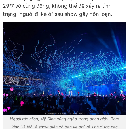
29/7 vô cùng đông, không thể để xảy ra tình
trạng “người đi kẻ ở” sau show gây hỗn loạn.
Ngoài rác nilon, Mỹ Đình cũng ngập trong pháo giấy. Born
Pink Hà Nội là show diễn có bán vé phí vệ sinh được xác