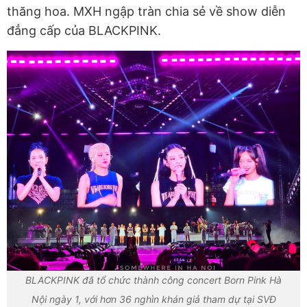
thăng hoa. MXH ngập tràn chia sẻ về show diễn
đẳng cấp của BLACKPINK.
BLACKPINK đã tổ chức thành công concert Born Pink Hà
Nội ngày 1, với hơn 36 nghìn khán giả tham dự tại SVĐ