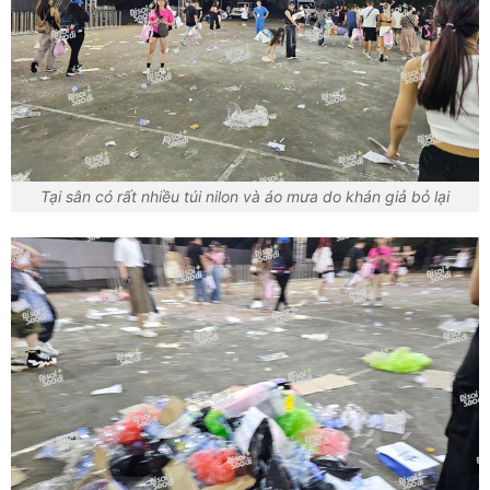
Tại sân có rất nhiều túi nilon và áo mưa do khán giả bỏ lại