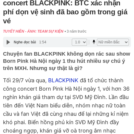
concert BLACKPINK: BTC xác nhận
phí dọn vệ sinh đã bao gồm trong giá
vé
TUYẾT HIỀN - ẢNH: TEAM SỰ KIỆN
3 năm trước
Nghe đọc bài
1:54
Chuyện fan BLACKPINK không dọn rác sau show
Born Pink Hà Nội ngày 1 thu hút nhiều sự chú ý
trên MXH. Nhưng sự thật là gì?
Tối 29/7 vừa qua,
BLACKPINK
đã tổ chức thành
công concert Born Pink Hà Nội ngày 1, với hơn 36
nghìn khán giả tham dự tại SVĐ Mỹ Đình. Lần đầu
tiên đến Việt Nam biểu diễn, nhóm nhạc nữ toàn
cầu và fan Việt đã cùng nhau để lại những kỉ niệm
khó phai. Biển hồng phủ kín SVĐ Mỹ Đình đầy
choáng ngợp, khán giả vỡ oà trong âm nhạc