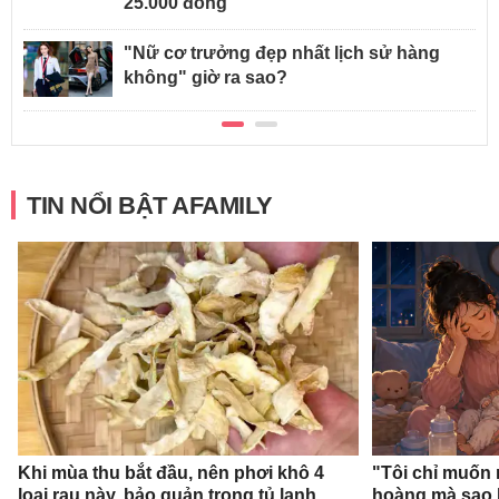
25.000 đồng
"Nữ cơ trưởng đẹp nhất lịch sử hàng
không" giờ ra sao?
TIN NỔI BẬT AFAMILY
Khi mùa thu bắt đầu, nên phơi khô 4
"Tôi chỉ muốn 
loại rau này, bảo quản trong tủ lạnh
hoàng mà sao 