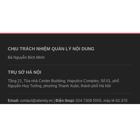
CHỊU TRÁCH NHIỆM QUẢN LÝ NỘI DUNG
Bà Nguyễn Bích Minh
TRỤ SỞ HÀ NỘI
Tầng 21, Tòa nhà Center Building, Hapulico Complex, Số 01, phố
Nguyễn Huy Tưởng, phường Thanh Xuân, thành phố Hà Nội
Email:
contact@afamily.vn |
Điện thoại:
024 7309 5555, máy lẻ 62.370
VPĐD TẠI TP.HCM
Tầng 4, Tòa nhà 123, số 127 Võ Văn Tần, Phường Xuân Hòa, TPHCM
Điện thoại:
028 7307 7979