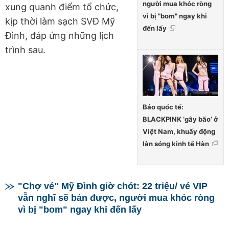
người mua khóc ròng
xung quanh điểm tổ chức,
vì bị "bom" ngay khi
kịp thời làm sạch SVĐ Mỹ
đến lấy
Đình, đáp ứng những lịch
trình sau.
Báo quốc tế:
BLACKPINK ‘gây bão’ ở
Việt Nam, khuấy động
làn sóng kinh tế Hàn
"Chợ vé" Mỹ Đình giờ chót: 22 triệu/ vé VIP
vẫn nghĩ sẽ bán được, người mua khóc ròng
vì bị "bom" ngay khi đến lấy