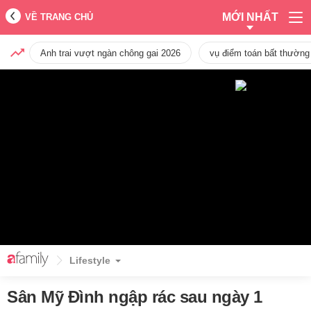
MỚI NHẤT
VỀ TRANG CHỦ
Anh trai vượt ngàn chông gai 2026
vụ điểm toán bất thường
Lifestyle
Sân Mỹ Đình ngập rác sau ngày 1