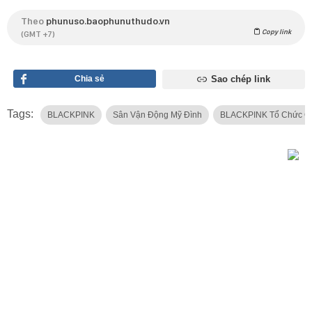
Theo
phunuso.baophunuthudo.vn
Copy link
(GMT +7)
Chia sẻ
Sao chép link
Tags:
BLACKPINK
Sân Vận Động Mỹ Đình
BLACKPINK Tổ Chức Con