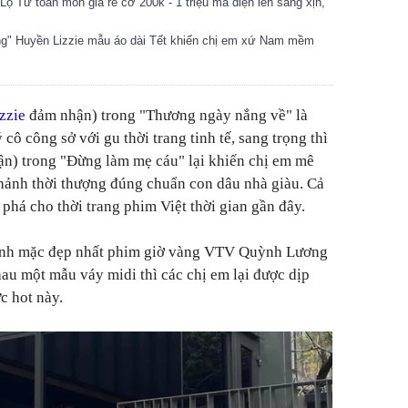
Lộ Tư toàn món giá rẻ cỡ 200k - 1 triệu mà diện lên sang xịn,
g" Huyền Lizzie mẫu áo dài Tết khiến chị em xứ Nam mềm
zzie
đảm nhận) trong "Thương ngày nắng về" là
ô công sở với gu thời trang tinh tế, sang trọng thì
n) trong "Đừng làm mẹ cáu" lại khiến chị em mê
hảnh thời thượng đúng chuẩn con dâu nhà giàu. Cả
phá cho thời trang phim Việt thời gian gần đây.
hính mặc đẹp nhất phim giờ vàng VTV Quỳnh Lương
u một mẫu váy midi thì các chị em lại được dịp
c hot này.