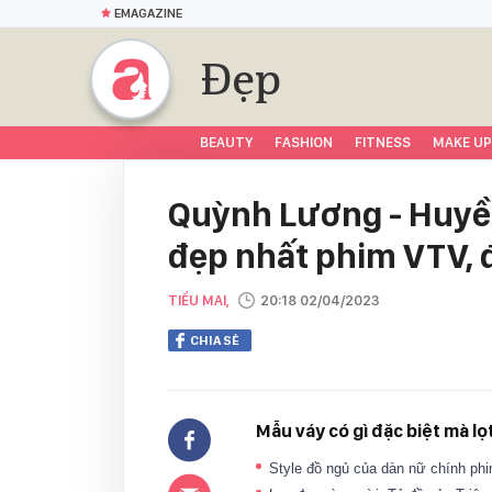
EMAGAZINE
Đẹp
BEAUTY
FASHION
FITNESS
MAKE UP
Quỳnh Lương - Huyền
đẹp nhất phim VTV,
TIỂU MAI,
20:18 02/04/2023
CHIA SẺ
Mẫu váy có gì đặc biệt mà l
Style đồ ngủ của dàn nữ chính p