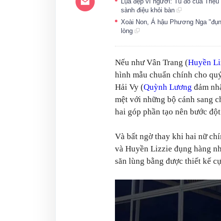
Lụa đẹp vì người: Tủ đồ của Triệu 
sành điệu khỏi bàn
Xoài Non, Á hậu Phương Nga "đụn
lòng
Nếu như Vân Trang (
Huyền Li
hình mẫu chuẩn chính cho quý c
Hải Vy (
Quỳnh Lương
đảm nhậ
mệt với những bộ cánh sang c
hai góp phần tạo nên bước đột 
Và bất ngờ thay khi hai nữ c
và Huyền Lizzie đụng hàng nha
săn lùng bằng được thiết kế cự